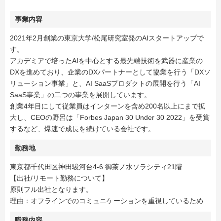
事業内容
2021年2月創業の東京大学/松尾研究室発のAIスタートアップで
す。
アカデミアで培ったAIを中心とする最先端技術を武器に産業の
DXを進めており、企業のDXパートナーとして協業を行う「DXソ
リューション事業」と、AI SaaSプロダクトの展開を行う「AI
SaaS事業」の二つの事業を展開しています。
創業4年目にして従業員はインターンを含め200名以上にまで拡
大し、CEOの野呂は「Forbes Japan 30 Under 30 2022」を受賞
するなど、爆速で成長を続けている会社です。
勤務地
東京都千代田区神田駿河台4-6 御茶ノ水ソラシティ21階
【出社/リモート勤務について】
原則フル出社となります。
理由：オフラインでのコミュニケーションを重視しているため
職務内容