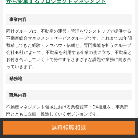
から変革するプロジェクトマネジメント
事業内容
同社グループは、不動産の運営・管理をワンストップで提供する
不動産総合マネジメントサービスグループです。これまで30年間
蓄積してきた経験・ノウハウ・信頼と、専門機能を担うグループ
会社40社によって、不動産を利用する企業の側に立ち、不動産と
お付き合いしていく上で発生するさまざまな課題や業務に向き合
っていきます。
勤務地
職務内容
不動産マネジメント領域における業務変革・DX推進を、事業部
門とともに企画・推進していくポジションです。
業務設計の上流から現場運用まで深く入り込み、デジタルの力で
無料転職相談
業務を「仕組み」として改善・再設計していきます。
単なるシステム導入にとどまらず、現場の課題を本質的に捉え、