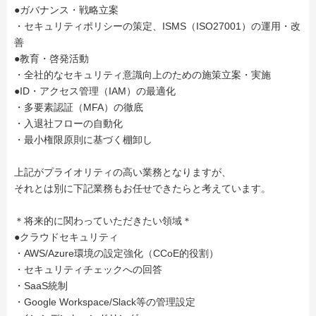
●ガバナンス・戦略立案
・セキュリティポリシーの策定、ISMS（ISO27001）の運用・改
善
●教育・啓発活動
・全社的なセキュリティ意識向上のための施策立案・実施
●ID・アクセス管理（IAM）の最適化
・多要素認証（MFA）の徹底
・入退社フローの自動化
・最小権限原則に基づく棚卸し
上記がプライオリティの高い業務となりますが、
それとは別に下記業務もお任せできたらと考えています。
＊将来的に関わっていただきたい領域＊
●クラウドセキュリティ
・AWS/Azure環境の設定強化（CCoE的役割）
・セキュリティチェックへの回答
・SaaS統制
・Google Workspace/Slack等の管理設定