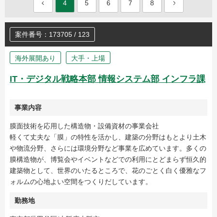
4
5
6
7
8
案件番号：173705 / 123
海外展開あり
大手・上場
IT・デジタル戦略本部 情報システム部 インフラ課
事業内容
膜面技術を応用した構造物・設備資材の事業会社
軽くて丈夫な「膜」の特性を活かし、建築の分野はもとより土木
や物流分野、さらには環境分野など事業を広めています。多くの
膜構造物が、博覧会やイベントなどでの利用にとどまらず恒久的
建築物として、世界のいたるところで、花のごとく白く優雅なフ
ォルムの心地よい空間をつくりだしています。
勤務地