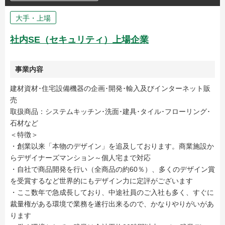
大手・上場
社内SE（セキュリティ）上場企業
事業内容
建材資材･住宅設備機器の企画･開発･輸入及びインターネット販
売
取扱商品：システムキッチン･洗面･建具･タイル･フローリング･
石材など
＜特徴＞
・創業以来「本物のデザイン」を追及しております。商業施設か
らデザイナーズマンション～個人宅まで対応
・自社で商品開発を行い（全商品の約60％）、多くのデザイン賞
を受賞するなど世界的にもデザイン力に定評がございます
・ここ数年で急成長しており、中途社員のご入社も多く、すぐに
裁量権がある環境で業務を遂行出来るので、かなりやりがいがあ
ります