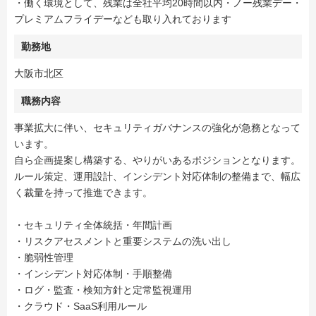
・働く環境として、残業は全社平均20時間以内・ノー残業デー・
プレミアムフライデーなども取り入れております
勤務地
大阪市北区
職務内容
事業拡大に伴い、セキュリティガバナンスの強化が急務となって
います。
自ら企画提案し構築する、やりがいあるポジションとなります。
ルール策定、運用設計、インシデント対応体制の整備まで、幅広
く裁量を持って推進できます。
・セキュリティ全体統括・年間計画​
・リスクアセスメントと重要システムの洗い出し​
・脆弱性管理​
・インシデント対応体制・手順整備​
・ログ・監査・検知方針と定常監視運用​
・クラウド・SaaS利用ルール​