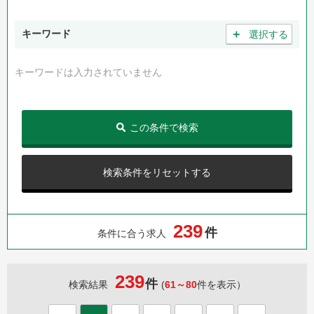
＋
キーワード
選択する
キーワードは入力されていません
この条件で検索
検索条件をリセットする
2
3
9
件
条件に合う求人
239
件
検索結果
(
61～80
件を表示）