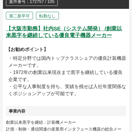
案件番号：172757 / 105
第二新卒可
転勤なし
【大阪市勤務】社内SE（システム開発） /創業以
来黒字を継続している優良電子機器メーカー
【お勧めポイント】
・特定分野では国内トップクラスシェアの優良計装機器
メーカーです。
・1972年の創業以来現在まで黒字を継続している優良
企業です。
・公平な人事制度を持ち、実績を残せば入社年度関係な
くポジションアップが可能です。
事業内容
創業以来黒字を継続：計装機メーカー
計測・制御・通信関連の産業用インタフェース機器の総合メー