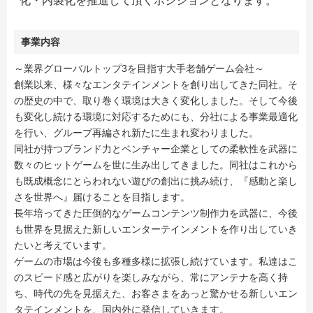
化・内製化を推進して頂くポジションとなります。
事業内容
～業界グローバルトップ3を目指す大手老舗ゲーム会社～
創業以来、様々なエンタテインメントを創り出してきた同社。そ
の歴史の中で、取り巻く環境は大きく変化しました。そして今後
も変化し続ける環境に対応するためにも、分社による事業最適化
を行い、グループ再編され新たに生まれ変わりました。
同社が持つブランド力とベンチャー企業としての柔軟性を武器に
数々のヒットゲームを世に生み出してきました。同社はこれから
も既成概念にとらわれない遊びの創出に挑み続け、『感動と楽し
さを世界へ』届けることを目指します。
長年培ってきた圧倒的なゲームコンテンツ制作力を武器に、今後
も世界を見据えた新しいエンターテインメントを作り出していき
たいと考えています。
ゲームの市場は今後も多種多様に拡張し続けています。私達はこ
のスピード感と広がりを楽しみながら、常にアンテナを高く持
ち、時代の先を見据えた、お客さまをあっと驚かせる新しいエン
タテインメントを、国内外に発信していきます。