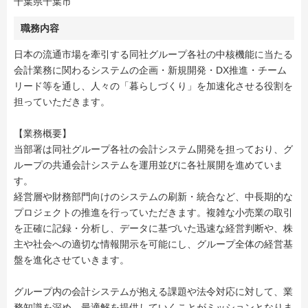
千葉県千葉市
職務内容
日本の流通市場を牽引する同社グループ各社の中核機能に当たる
会計業務に関わるシステムの企画・新規開発・DX推進・チーム
リード等を通し、人々の「暮らしづくり」を加速化させる役割を
担っていただきます。
【業務概要】
当部署は同社グループ各社の会計システム開発を担っており、グ
ループの共通会計システムを運用並びに各社展開を進めていま
す。
経営層や財務部門向けのシステムの刷新・統合など、中長期的な
プロジェクトの推進を行っていただきます。複雑な小売業の取引
を正確に記録・分析し、データに基づいた迅速な経営判断や、株
主や社会への適切な情報開示を可能にし、グループ全体の経営基
盤を進化させていきます。
グループ内の会計システムが抱える課題や法令対応に対して、業
務知識を深め、最適解を提供していくことがミッションとなりま