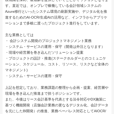
す。直近では、オンプレで稼働している会計領域システムの
Azure移行といったシステム環境の刷新実施や、デジタル化を推
進するためのAI-OCR/生成AIの活用など、インフラからアプリケ
ーションまで多岐に渡ったプロジェクト進行をしています。
主な業務としては
・ 会計システム開発のプロジェクトマネジメント業務
・システム・サービスの運用・保守（開発は外注となります）
・現場や経営層を巻き込んだソリューション提案
・プロジェクトの設計・推進(ステークホルダーとのコミュニケ
ーション、スケジュール、コスト、リソース、リスクなど全体の
マネジメント)
・システム・サービスの運用・保守
上記を想定しており、業務課題の整理から企画・提案、経営層や
現場を巻き込んだ推進まで担うポジションです。
また、今後はリース会計基準を代表とする法令対応やDX施策に
基づく機能開発（店舗会計業務の更なるデジタル化、会計データ
を元にしたBI開発）の推進、業務ペーパレス対応としてAIOCR/