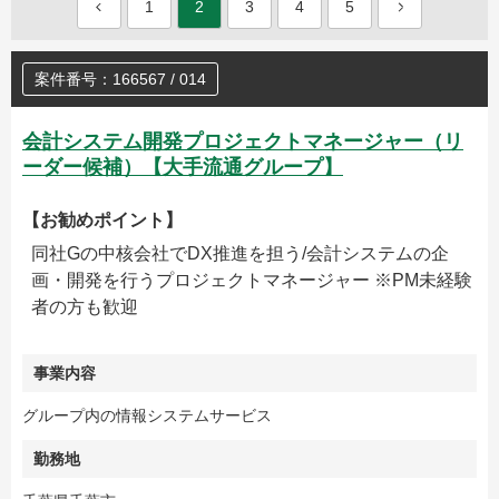
1
2
3
4
5
案件番号：166567 / 014
会計システム開発プロジェクトマネージャー（リ
ーダー候補）【大手流通グループ】
【お勧めポイント】
同社Gの中核会社でDX推進を担う/会計システムの企
画・開発を行うプロジェクトマネージャー ※PM未経験
者の方も歓迎
事業内容
グループ内の情報システムサービス
勤務地