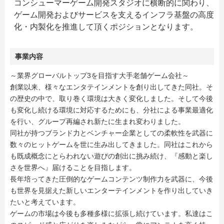
コンシューマーゲーム開発スタジオに横断的に関わり、
ゲーム開発およびサービスを支えるインフラ基盤の高度
化・内製化を推進して頂くポジションとなります。
事業内容
～業界グローバルトップ3を目指す大手老舗ゲーム会社～
創業以来、様々なエンタテインメントを創り出してきた同社。そ
の歴史の中で、取り巻く環境は大きく変化しました。そして今後
も変化し続ける環境に対応するためにも、分社による事業最適化
を行い、グループ再編され新たに生まれ変わりました。
同社が持つブランド力とベンチャー企業としての柔軟性を武器に
数々のヒットゲームを世に生み出してきました。同社はこれから
も既成概念にとらわれない遊びの創出に挑み続け、『感動と楽し
さを世界へ』届けることを目指します。
長年培ってきた圧倒的なゲームコンテンツ制作力を武器に、今後
も世界を見据えた新しいエンターテインメントを作り出していき
たいと考えています。
ゲームの市場は今後も多種多様に拡張し続けています。私達はこ