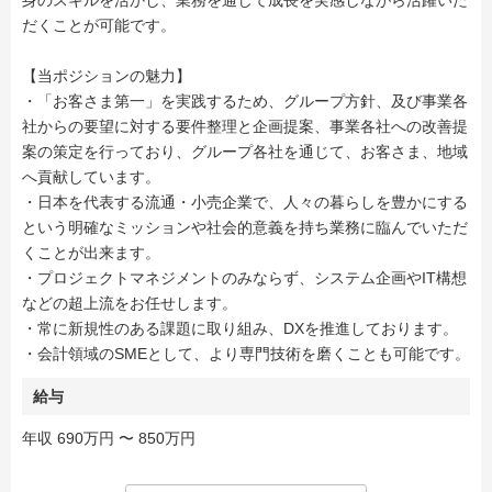
身のスキルを活かし、業務を通じて成長を実感しながら活躍いた
だくことが可能です。
【当ポジションの魅力】
・「お客さま第一」を実践するため、グループ方針、及び事業各
社からの要望に対する要件整理と企画提案、事業各社への改善提
案の策定を行っており、グループ各社を通じて、お客さま、地域
へ貢献しています。
・日本を代表する流通・小売企業で、人々の暮らしを豊かにする
という明確なミッションや社会的意義を持ち業務に臨んでいただ
くことが出来ます。
・プロジェクトマネジメントのみならず、システム企画やIT構想
などの超上流をお任せします。
・常に新規性のある課題に取り組み、DXを推進しております。
・会計領域のSMEとして、より専門技術を磨くことも可能です。
給与
年収 690万円 〜 850万円