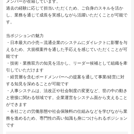
メンバーが在籍しています。
過去の経験に応じて担当いただくため、ご自身のスキルを活か
し、業務を通じて成長を実感しながら活躍いただくことが可能で
す。
当ポジションの魅力
・日本最大の小売～流通企業のシステムにダイレクトに影響を与
えるため、大規模案件を通した手応えを感じていただくことが可
能です
・技術・業務双方の知見を活かし、リーダー候補として組織を牽
引していただけます
・経営層を含むボードメンバーへの提案を通して事業/経営に対
する知見を深めることが可能です
・人事システムは、法改正や社会制度の変更など、世の中の動き
と密接に関わる領域です。企業運営をシステム面から支えること
ができます
・各社ごとの労働形態や社会保険料の仕組みなどを学びながら業
務を進めるため、専門性の高い知識も身につけられるポジション
です