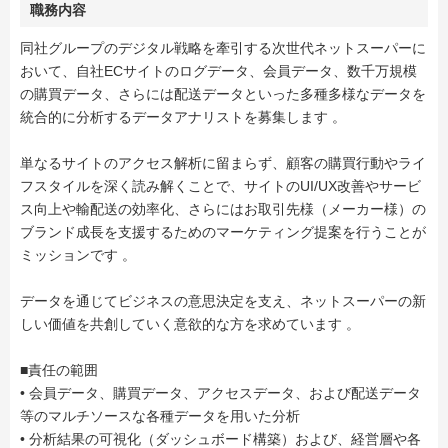
職務内容
同社グループのデジタル戦略を牽引する次世代ネットスーパーに
おいて、自社ECサイトのログデータ、会員データ、数千万規模
の購買データ、さらには配送データといった多種多様なデータを
統合的に分析するデータアナリストを募集します 。
単なるサイトのアクセス解析に留まらず、顧客の購買行動やライ
フスタイルを深く読み解くことで、サイトのUI/UX改善やサービ
ス向上や輸配送の効率化、さらにはお取引先様（メーカー様）の
ブランド成長を支援するためのマーケティング提案を行うことが
ミッションです 。
データを通じてビジネスの意思決定を支え、ネットスーパーの新
しい価値を共創していく意欲的な方を求めています 。
■責任の範囲
• 会員データ、購買データ、アクセスデータ、および配送データ
等のマルチソースな各種データを用いた分析
• 分析結果の可視化（ダッシュボード構築）および、経営層や各