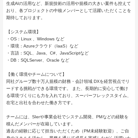
生成AIの活用など、新規技術の活用や規模の大きい案件も控えて
おり、各プロジェクトの中核メンバーとして活躍いただくことを
期待しております。
【システム環境】
・OS：Linux 、Windows など
・環境：Azureクラウド（IaaS）など
・言語：SQL、Java、C#、JavaScriptなど
・DB：SQLServer、Oracle など
【働く環境やチームについて】
同社グループ数十万人規模の財務・会計領域 DXを経営視点でリ
ードする挑戦ができる環境です。 また、長期的に安心して働け
る環境づくりにも力を入れており、スーパーフレックスタイム、
在宅と出社を合わせた働き方です。
チームには、SIerや事業会社でシステム開発、PMなどの経験を
積んだメンバーが在籍しています。
過去の経験に応じて担当いただくため（PM未経験歓迎）、ご自