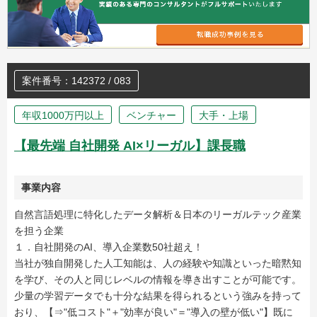
案件番号：142372 / 083
年収1000万円以上
ベンチャー
大手・上場
【最先端 自社開発 AI×リーガル】課長職
事業内容
自然言語処理に特化したデータ解析＆日本のリーガルテック産業
を担う企業
１．自社開発のAI、導入企業数50社超え！
当社が独自開発した人工知能は、人の経験や知識といった暗黙知
を学び、その人と同じレベルの情報を導き出すことが可能です。
少量の学習データでも十分な結果を得られるという強みを持って
おり、【⇒"低コスト"＋"効率が良い"＝"導入の壁が低い"】既に