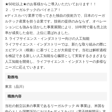
★50社以上★のお客様からご導入いただいております！！
２．リーガルテックのパイオニア！
eディスカバリ業界で培ってきた独自の技術力で、日本のリーガ
ルテック産業を担う企業です。技術の提供のみならず、オペレー
ションにも強みを活かした事業展開により、10年間で最も売上比
率が成長した会社、上位に選ばれました。
3. ライフサイエンス・インダストリー向けの人工知能
ライフサイエンス・インダストリーでは、新たな取り組みの際に
エビデンス（根拠）に基づくことが大前提です。当社は解析過程
を検証できる新しい人工知能を心臓部として実装するさまざまな
人工知能を開発し、ライフサイエンス・インダストリーの多様な
ニーズに応えていきます。
勤務地
東京（品川）
職務内容
当社の創立以来の事業であるリーガルテック AI 事業は、米国を
中心とした国際訴訟におけるe ディスカバリ（電子情報開示）支