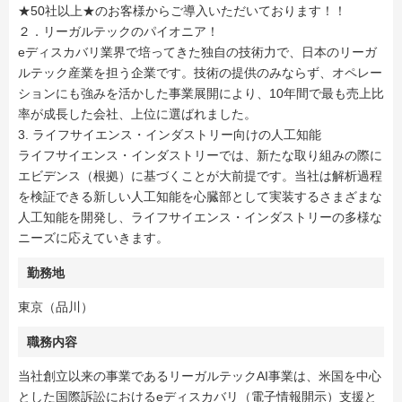
★50社以上★のお客様からご導入いただいております！！
２．リーガルテックのパイオニア！
eディスカバリ業界で培ってきた独自の技術力で、日本のリーガ
ルテック産業を担う企業です。技術の提供のみならず、オペレー
ションにも強みを活かした事業展開により、10年間で最も売上比
率が成長した会社、上位に選ばれました。
3. ライフサイエンス・インダストリー向けの人工知能
ライフサイエンス・インダストリーでは、新たな取り組みの際に
エビデンス（根拠）に基づくことが大前提です。当社は解析過程
を検証できる新しい人工知能を心臓部として実装するさまざまな
人工知能を開発し、ライフサイエンス・インダストリーの多様な
ニーズに応えていきます。
勤務地
東京（品川）
職務内容
当社創立以来の事業であるリーガルテックAI事業は、米国を中心
とした国際訴訟におけるeディスカバリ（電子情報開示）支援と