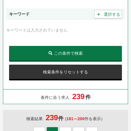
＋
キーワード
選択する
キーワードは入力されていません
この条件で検索
検索条件をリセットする
2
3
9
件
条件に合う求人
239
件
検索結果
(
181～200
件を表示）