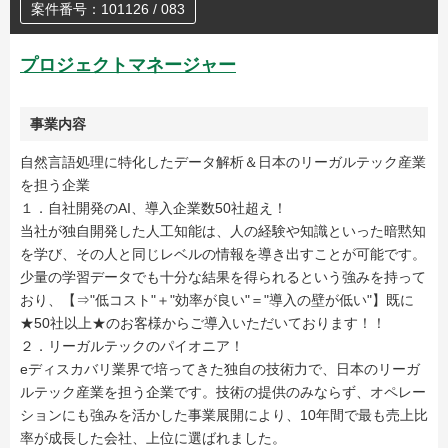
案件番号：101126 / 083
プロジェクトマネージャー
事業内容
自然言語処理に特化したデータ解析＆日本のリーガルテック産業
を担う企業
１．自社開発のAI、導入企業数50社超え！
当社が独自開発した人工知能は、人の経験や知識といった暗黙知
を学び、その人と同じレベルの情報を導き出すことが可能です。
少量の学習データでも十分な結果を得られるという強みを持って
おり、【⇒"低コスト"＋"効率が良い"＝"導入の壁が低い"】既に
★50社以上★のお客様からご導入いただいております！！
２．リーガルテックのパイオニア！
eディスカバリ業界で培ってきた独自の技術力で、日本のリーガ
ルテック産業を担う企業です。技術の提供のみならず、オペレー
ションにも強みを活かした事業展開により、10年間で最も売上比
率が成長した会社、上位に選ばれました。