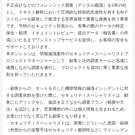
不正会計などのフォレンジック調査（デジタル鑑識）を2本の柱
とし、テキスト解析において圧倒的な技術的先進性を有するAIテ
クノロジーを駆使して救済する世界規模で重要な責務を担う事業
です。平時のセキュリティ対策から、有事の際のデータの特定・
保全・処理、ドキュメントレビュー、提出データ（報告書）の作
成にいたるまでワンストップサービスを提供し、お客様の安全を
サポートしております。
本ポジションは、情報漏洩案件のセキュリティスペシャリストプ
ロジェクトマネージャーとして、顧客と社内調査チームと迅速に
連携しながら調査を遂行し、プロジェクトを成功に導く重要な役
割を担っていただきます。
・顧客からの、ネットを介した機密情報の漏洩インシデントに対
する調査依頼を受けた際に、セキュリティスペシャリストは、顧
客にヒアリングをし、仮説を立てながら調査プラン（範囲や方
法）を設計します。営業機密の中には個人情報も含まれるため、
企業だけでなく官公庁も顧客となり得ます。
・セキュリティスペシャリストは、実際にどういった原因・経緯
（外部からの攻撃手法やセキュリティ脆弱性など）でインシデン