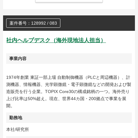
案件番号：128992 / 083
社内ヘルプデスク（海外現地法人担当）
事業内容
1974年創業 東証一部上場 自動制御機器（PLCと周辺機器）、計
測機器、情報機器、光学顕微鏡・電子顕微鏡などの開発および製
造販売を行う企業。TOPIX Core30の構成銘柄の一つ。海外売り
上げ比率は50%超え。現在、世界44カ国・200拠点で事業を展
開。
勤務地
本社/研究所