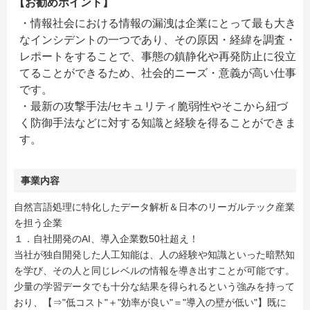
【お勧めポイント】
・情報社会における情報の漏洩は企業にとって最も大き
なインシデントの一つであり、その原因・経緯を調査・
レポートをすることで、事態の鎮静化や再発防止に役立
てることができるため、社会的ニーズ・意義が高い仕事
です。
・最新の攻撃手法/セキュリティ脆弱性やそこから紐づ
く防御手法などに対する知識と経験を得ることができま
す。
事業内容
自然言語処理に特化したデータ解析＆日本のリーガルテック産業
を担う企業
１．自社開発のAI、導入企業数50社超え！
当社が独自開発した人工知能は、人の経験や知識といった暗黙知
を学び、その人と同じレベルの情報を導き出すことが可能です。
少量の学習データでも十分な結果を得られるという強みを持って
おり、【⇒"低コスト"＋"効率が良い"＝"導入の壁が低い"】既に