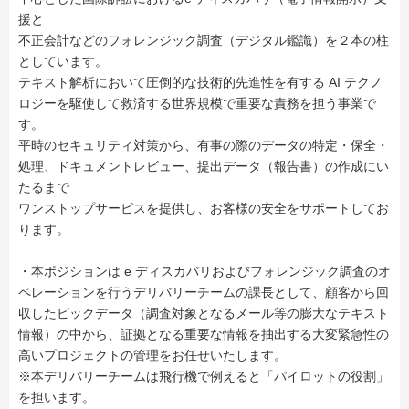
援と
不正会計などのフォレンジック調査（デジタル鑑識）を２本の柱
としています。
テキスト解析において圧倒的な技術的先進性を有する AI テクノ
ロジーを駆使して救済する世界規模で重要な責務を担う事業で
す。
平時のセキュリティ対策から、有事の際のデータの特定・保全・
処理、ドキュメントレビュー、提出データ（報告書）の作成にい
たるまで
ワンストップサービスを提供し、お客様の安全をサポートしてお
ります。
・本ポジションは e ディスカバリおよびフォレンジック調査のオ
ペレーションを行うデリバリーチームの課長として、顧客から回
収したビックデータ（調査対象となるメール等の膨大なテキスト
情報）の中から、証拠となる重要な情報を抽出する大変緊急性の
高いプロジェクトの管理をお任せいたします。
※本デリバリーチームは飛行機で例えると「パイロットの役割」
を担います。