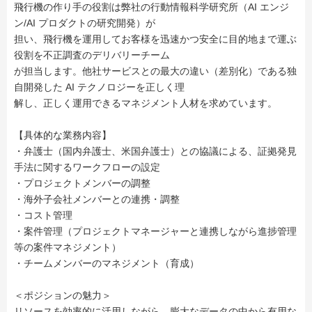
飛行機の作り手の役割は弊社の行動情報科学研究所（AI エンジ
ン/AI プロダクトの研究開発）が
担い、飛行機を運用してお客様を迅速かつ安全に目的地まで運ぶ
役割を不正調査のデリバリーチーム
が担当します。他社サービスとの最大の違い（差別化）である独
自開発した AI テクノロジーを正しく理
解し、正しく運用できるマネジメント人材を求めています。
【具体的な業務内容】
・弁護士（国内弁護士、米国弁護士）との協議による、証拠発見
手法に関するワークフローの設定
・プロジェクトメンバーの調整
・海外子会社メンバーとの連携・調整
・コスト管理
・案件管理（プロジェクトマネージャーと連携しながら進捗管理
等の案件マネジメント）
・チームメンバーのマネジメント（育成）
＜ポジションの魅力＞
リソースを効率的に活用しながら、膨大なデータの中から有用な