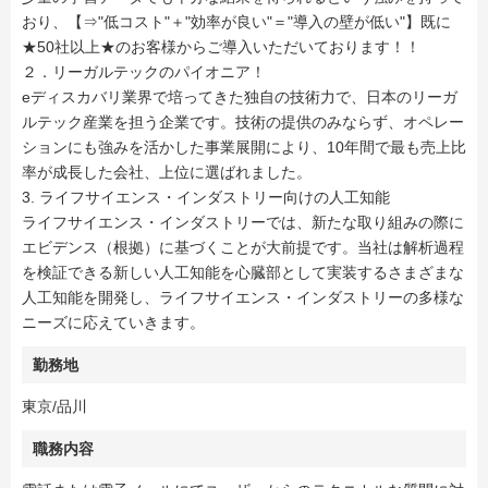
おり、【⇒"低コスト"＋"効率が良い"＝"導入の壁が低い"】既に
★50社以上★のお客様からご導入いただいております！！
２．リーガルテックのパイオニア！
eディスカバリ業界で培ってきた独自の技術力で、日本のリーガ
ルテック産業を担う企業です。技術の提供のみならず、オペレー
ションにも強みを活かした事業展開により、10年間で最も売上比
率が成長した会社、上位に選ばれました。
3. ライフサイエンス・インダストリー向けの人工知能
ライフサイエンス・インダストリーでは、新たな取り組みの際に
エビデンス（根拠）に基づくことが大前提です。当社は解析過程
を検証できる新しい人工知能を心臓部として実装するさまざまな
人工知能を開発し、ライフサイエンス・インダストリーの多様な
ニーズに応えていきます。
勤務地
東京/品川
職務内容