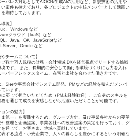
ーパレス対応としてAIOCR/生成AIの活用など、新規技術の活用や
きい案件も控えており、各プロジェクトの中核メンバーとして活躍い
とを期待しております。
ム環境】
ux 、Windows など
zureクラウド（IaaS）など
L、Java、C#、JavaScriptなど
Server、Oracle など
境やチームについて】
ープ数十万人規模の財務・会計領域 DXを経営視点でリードする挑戦
環境です。 また、長期的に安心して働ける環境づくりにも力を入れ
スーパーフレックスタイム、在宅と出社を合わせた働き方です。
、SIerや事業会社でシステム開発、PMなどの経験を積んだメンバ
しています。
験に応じて担当いただくため（PM未経験歓迎）、ご自身のスキルを
業務を通じて成長を実感しながら活躍いただくことが可能です。
ションの魅力】
さま第一」を実践するため、グループ方針、及び事業各社からの要望
要件整理と企画提案、事業各社への改善提案の策定を行っており、グ
社を通じて、お客さま、地域へ貢献しています。
代表する流通・小売企業で、人々の暮らしを豊かにするという明確な