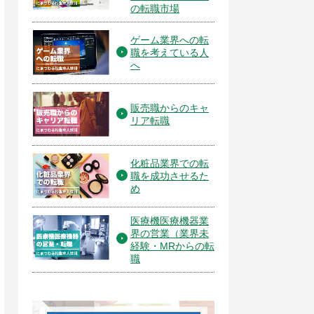
の転職市場
ゲーム業界への転
職を考えている人
へ
販売職からのキャ
リア転職
化粧品業界での転
職を成功させるた
め
医療機医療機器業
界の営業（業界未
経験・MRからの転
職