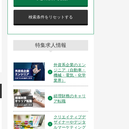
検索条件をリセットする
特集求人情報
外資系企業のエン
ジニア（自動車・
機械・電気・化学
業界）
経理財務のキャリ
ア転職
クリエイティブデ
ザイナーやデジタ
ルマーケティング