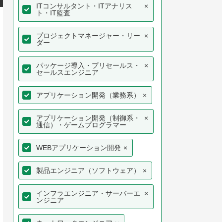
ITコンサルタント・ITアナリス
×
ト・IT監査
プロジェクトマネージャー・リー
×
ダー
パッケージ導入・プリセールス・
×
セールスエンジニア
アプリケーション開発（業務系）
×
アプリケーション開発（制御系・
×
通信）・ゲームプログラマー
WEBアプリケーション開発
×
製品エンジニア（ソフトウェア）
×
インフラエンジニア・サーバーエ
×
ンジニア