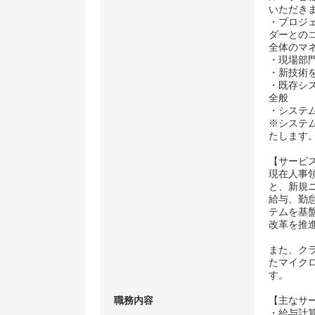
いただきま
・プロジ
ダーとの
全体のマネ
・現場部
・新技術
・既存シ
全般
・システ
※システ
たします
【サービ
現在人事
と、新規
給与、勤
テムを基
改革を推
また、ク
たマイク
す。
職務内容
【主なサ
・給与計