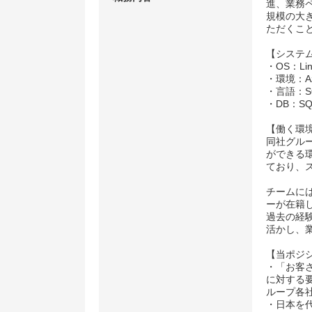
進、業務ペ
規模の大
ただくこ
【システ
・OS：Lin
・環境：A
・言語：SQ
・DB：SQL
【働く環
同社グル
ができる
ており、
チームには
ーが在籍
過去の経
活かし、
【当ポジ
・「お客
に対する
ループ各
・日本を