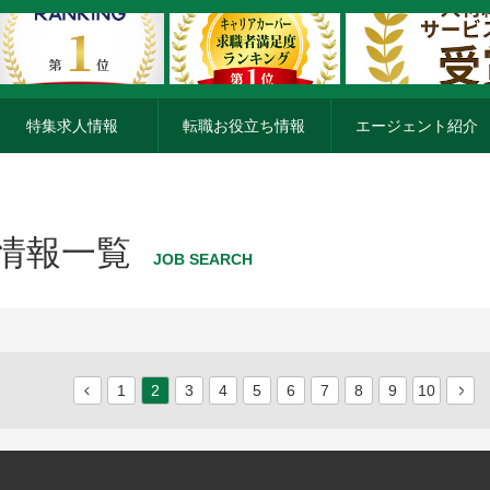
特集求人情報
転職お役立ち情報
エージェント紹介
人情報一覧
JOB SEARCH
1
2
3
4
5
6
7
8
9
10