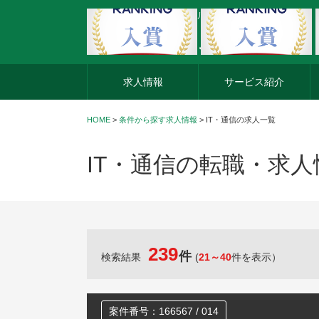
外資系企業の転職・キャリア転職ならアージスジャパン
求人情報
サービス紹介
HOME
>
条件から探す求人情報
> IT・通信の求人一覧
IT・通信の転職・求
239
件
検索結果
(
21～40
件を表示）
案件番号：166567 / 014