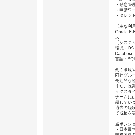
・勤怠管
・申請ワ
・タレン
【主な利
Oracle E
ス
【システ
環境・OS：
Databes
言語：SQL、
働く環境
同社グル
長期的な
また、長
ックスタ
チームには
籍してい
過去の経
て成長を
当ポジシ
・日本最
規模案件