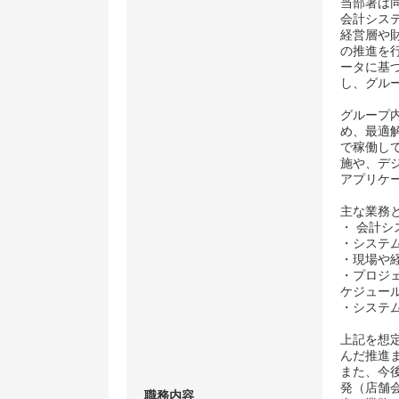
当部署は
会計シス
経営層や
の推進を
ータに基
し、グル
グループ
め、最適
で稼働して
施や、デジ
アプリケ
主な業務
・ 会計
・システ
・現場や
・プロジ
ケジュー
・システ
上記を想
んだ推進
また、今
発（店舗
職務内容