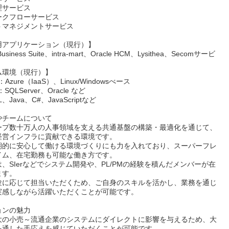
理サービス
ークフローサービス
トマネジメントサービス
用アプリケーション（現行）】
-Business Suite、intra-mart、Oracle HCM、Lysithea、Secomサービ
ム環境（現行）】
Azure（IaaS）、Linux/Windowsべース
e：SQLServer、Oracle など
Java、C#、JavaScriptなど
やチームについて
ープ数十万人の人事領域を支える共通基盤の構築・最適化を通じて、
経営インフラに貢献できる環境です。
期的に安心して働ける環境づくりにも力を入れており、スーパーフレ
イム、在宅勤務も可能な働き方です。
、SIerなどでシステム開発や、PL/PMの経験を積んだメンバーが在
ます。
験に応じて担当いただくため、ご自身のスキルを活かし、業務を通じ
実感しながら活躍いただくことが可能です。
ョンの魅力
大の小売～流通企業のシステムにダイレクトに影響を与えるため、大
を通した手応えを感じていただくことが可能です