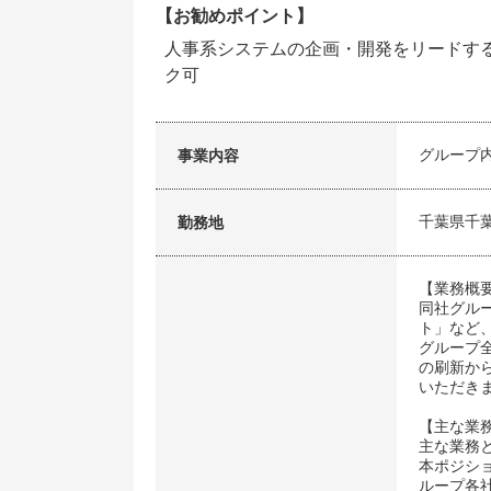
【お勧めポイント】
人事系システムの企画・開発をリードす
ク可
グループ
事業内容
千葉県千
勤務地
【業務概
同社グル
ト」など
グループ
の刷新か
いただき
【主な業
主な業務
本ポジシ
ループ各