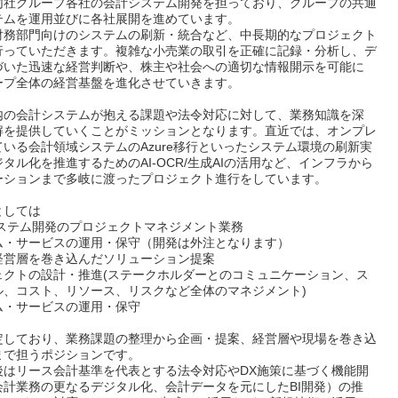
同社グループ各社の会計システム開発を担っており、グループの共通
テムを運用並びに各社展開を進めています。
財務部門向けのシステムの刷新・統合など、中長期的なプロジェクト
行っていただきます。複雑な小売業の取引を正確に記録・分析し、デ
づいた迅速な経営判断や、株主や社会への適切な情報開示を可能に
ープ全体の経営基盤を進化させていきます。
内の会計システムが抱える課題や法令対応に対して、業務知識を深
解を提供していくことがミッションとなります。直近では、オンプレ
いる会計領域システムのAzure移行といったシステム環境の刷新実
タル化を推進するためのAI-OCR/生成AIの活用など、インフラから
ーションまで多岐に渡ったプロジェクト進行をしています。
としては
システム開発のプロジェクトマネジメント業務
ム・サービスの運用・保守（開発は外注となります）
経営層を巻き込んだソリューション提案
ェクトの設計・推進(ステークホルダーとのコミュニケーション、ス
ル、コスト、リソース、リスクなど全体のマネジメント)
ム・サービスの運用・保守
定しており、業務課題の整理から企画・提案、経営層や現場を巻き込
まで担うポジションです。
後はリース会計基準を代表とする法令対応やDX施策に基づく機能開
会計業務の更なるデジタル化、会計データを元にしたBI開発）の推