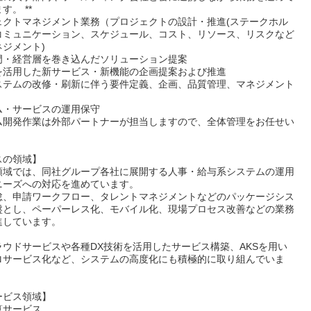
す。 **
ェクトマネジメント業務（プロジェクトの設計・推進(ステークホル
コミュニケーション、スケジュール、コスト、リソース、リスクなど
ジメント)
門・経営層を巻き込んだソリューション提案
を活用した新サービス・新機能の企画提案および推進
ステムの改修・刷新に伴う要件定義、企画、品質管理、マネジメント
ム・サービスの運用保守
ム開発作業は外部パートナーが担当しますので、全体管理をお任せい
。
スの領域】
領域では、同社グループ各社に展開する人事・給与系システムの運用
ニーズへの対応を進めています。
怠、申請ワークフロー、タレントマネジメントなどのパッケージシス
盤とし、ペーパーレス化、モバイル化、現場プロセス改善などの業務
進しています。
ラウドサービスや各種DX技術を活用したサービス構築、AKSを用い
ロサービス化など、システムの高度化にも積極的に取り組んでいま
ービス領域】
算サービス