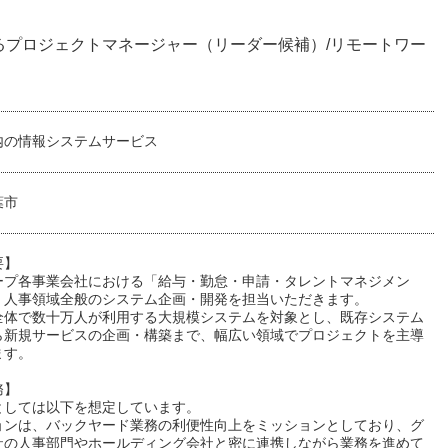
るプロジェクトマネージャー（リーダー候補）/リモートワー
内の情報システムサービス
葉市
要】
ープ各事業会社における「給与・勤怠・申請・タレントマネジメン
、人事領域全般のシステム企画・開発を担当いただきます。
全体で数十万人が利用する大規模システムを対象とし、既存システム
ら新規サービスの企画・構築まで、幅広い領域でプロジェクトを主導
ます。
務】
としては以下を想定しています。
ョンは、バックヤード業務の利便性向上をミッションとしており、グ
社の人事部門やホールディング会社と密に連携しながら業務を進めて