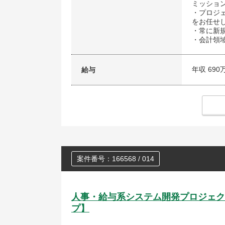
ミッショ
・プロジ
をお任せ
・常に新
・会計領
年収 690
給与
案件番号：166568 / 014
人事・給与系システム開発プロジェク
プ】