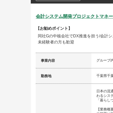
会計システム開発プロジェクトマネー
【お勧めポイント】
同社Gの中核会社でDX推進を担う/会計
未経験者の方も歓迎
グループ
事業内容
千葉県千
勤務地
日本の流
わるシス
「暮らし
【業務概