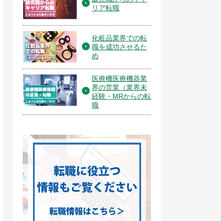
リア転職
化粧品業界での転
職を成功させるた
め
医療機医療機器業
界の営業（業界未
経験・MRからの転
職