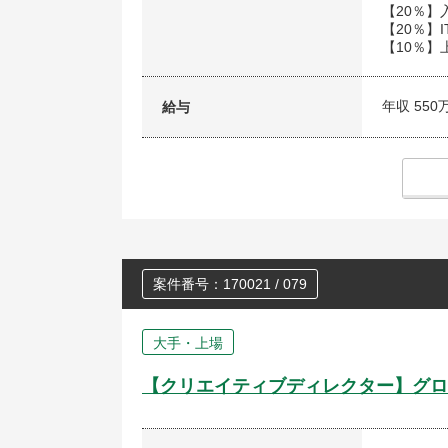
【20％
【20％】
【10％
年収 550
給与
案件番号：170021 / 079
大手・上場
【クリエイティブディレクター】グロ