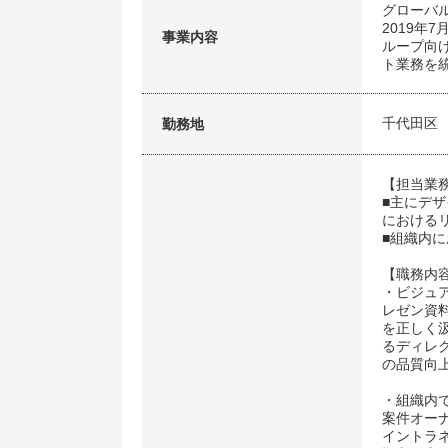
グローバ
2019年
事業内容
ループ向
ト業務を
千代田区
勤務地
【担当業
■主にデ
における
■組織内にお
【職務内
・ビジュ
レゼン資
を正しく
るディレ
の品質向
・組織内
案件オー
イントラネ