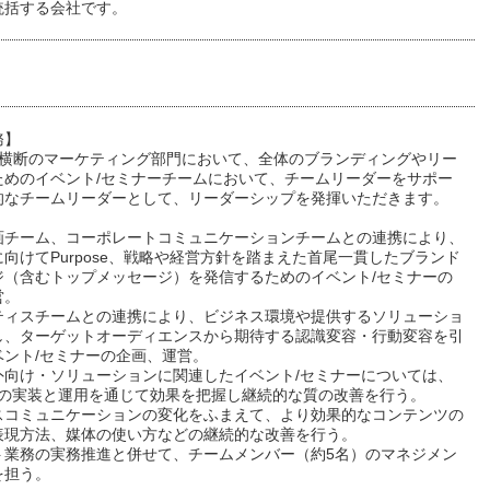
統括する会社です。
務】
プ横断のマーケティング部門において、全体のブランディングやリー
ためのイベント/セミナーチームにおいて、チームリーダーをサポー
的なチームリーダーとして、リーダーシップを発揮いただきます。
画チーム、コーポレートコミュニケーションチームとの連携により、
向けてPurpose、戦略や経営方針を踏まえた首尾一貫したブランド
ジ（含むトップメッセージ）を発信するためのイベント/セミナーの
営。
ティスチームとの連携により、ビジネス環境や提供するソリューショ
し、ターゲットオーディエンスから期待する認識変容・行動変容を引
ベント/セミナーの企画、運営。
外向け・ソリューションに関連したイベント/セミナーについては、
ルの実装と運用を通じて効果を把握し継続的な質の改善を行う。
スコミュニケーションの変化をふまえて、より効果的なコンテンツの
表現方法、媒体の使い方などの継続的な改善を行う。
ト業務の実務推進と併せて、チームメンバー（約5名）のマネジメン
を担う。