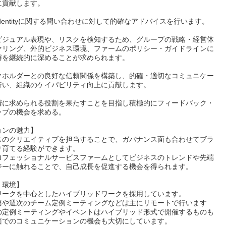
に貢献します。
al Identityに関する問い合わせに対して的確なアドバイスを行います。
ビジュアル表現や、リスクを検知するため、グループの戦略・経営体
ァリング、外的ビジネス環境、ファームのポリシー・ガイドラインに
解を継続的に深めることが求められます。
クホルダーとの良好な信頼関係を構築し、的確・適切なコミュニケー
行い、組織のケイパビリティ向上に貢献します。
階に求められる役割を果たすことを目指し積極的にフィードバック・
ップの機会を求める。
ョンの魅力】
スのクリエイティブを担当することで、ガバナンス面も合わせてブラ
り育てる経験ができます。
ロフェッショナルサービスファームとしてビジネスのトレンドや先端
ジーに触れることで、自己成長を促進する機会を得られます。
・環境】
ワークを中心としたハイブリッドワークを採用しています。
務や週次のチーム定例ミーティングなどは主にリモートで行います
の定例ミーティングやイベントはハイブリッド形式で開催するものも
面でのコミュニケーションの機会も大切にしています。