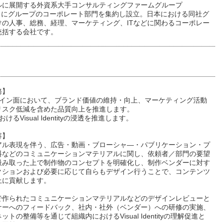
ルに展開する外資系大手コンサルティングファームグループ
7月にグループのコーポレート部門を集約し設立。日本における同社グ
けの人事、総務、経理、マーケティング、ITなどに関わるコーポレー
統括する会社です。
務】
ザイン面において、ブランド価値の維持・向上、マーケティング活動
リスク低減を含めた品質向上を推進します。
けるVisual Identityの浸透を推進します。
容】
アル表現を伴う、広告・動画・ブローシャ―・パブリケーション・プ
料などのコミュニケーションマテリアルに関し、依頼者／部門の要望
汲み取った上で制作物のコンセプトを明確化し、制作ベンダーに対す
クションおよび必要に応じて自らもデザイン行うことで、コンテンツ
上に貢献します。
で作られたコミュニケーションマテリアルなどのデザインレビューと
ナーへのフィードバック、社内・社外（ベンダー）への研修の実施、
ットの整備等を通じて組織内におけるVisual Identityの理解促進と