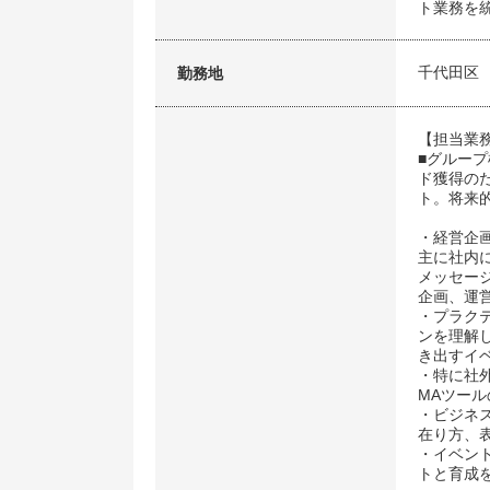
ト業務を
千代田区
勤務地
【担当業
■グルー
ド獲得の
ト。将来
・経営企
主に社内に
メッセー
企画、運
・プラク
ンを理解
き出すイ
・特に社
MAツー
・ビジネ
在り方、
・イベン
トと育成