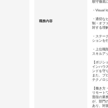
順守徹底
・Visu
・適切な
職務内容
制・オフ
対する理
・ステー
ションを
・上位職
スキルア
【ポジシ
インハウ
ンドを守
また、プ
テクノロ
【働き方
リモート
普段の業
が、部門
あり、対