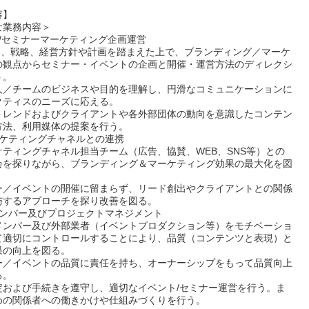
容】
な業務内容＞
ト/セミナーマーケティング企画運営
ose、戦略、経営方針や計画を踏まえた上で、ブランディング／マーケ
の観点からセミナー・イベントの企画と開催・運営方法のディレクシ
う。
人／チームのビジネスや目的を理解し、円滑なコミュニケーションに
クティスのニーズに応える。
トレンドおよびクライアントや各外部団体の動向を意識したコンテン
方法、利用媒体の提案を行う。
ーケティングチャネルとの連携
ケティングチャネル担当チーム（広告、協賛、WEB、SNS等）との
会を探りながら、ブランディング＆マーケティング効果の最大化を図
ー／イベントの開催に留まらず、リード創出やクライアントとの関係
与するアプローチを探り改善を図る。
メンバー及びプロジェクトマネジメント
メンバー及び外部業者（イベントプロダクション等）をモチベーショ
て適切にコントロールすることにより、品質（コンテンツと表現）と
果の向上を図る。
ー／イベントの品質に責任を持ち、オーナーシップをもって品質向上
る。
定および手続きを遵守し、適切なイベント/セミナー運営を行う。ま
めの関係者への働きかけや仕組みづくりを行う。