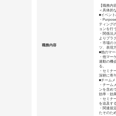
【職務内
＜具体的
■イベン
・Purp
ティング
ョンを行
・関係法
よりプラ
・市場の
職務内容
ツ、表現
■他のマ
・他マー
連動の機
る。
・セミナ
深耕に寄
■チーム
・チーム
ンを含め
効率・効
・セミナ
を追及す
・関連規
たそのた