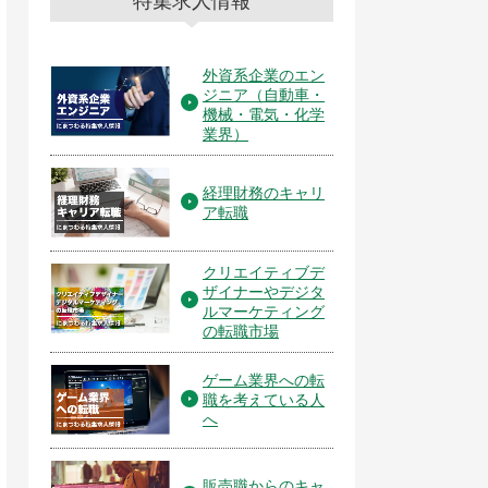
特集求人情報
外資系企業のエン
ジニア（自動車・
機械・電気・化学
業界）
経理財務のキャリ
ア転職
クリエイティブデ
ザイナーやデジタ
ルマーケティング
の転職市場
ゲーム業界への転
職を考えている人
へ
販売職からのキャ