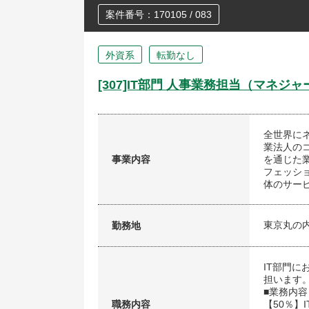
案件番号：170105 / 083
外資系
転勤なし
[307]IT部門 人事業務担当（マネジ
全世界に
業法人の
事業内容
を通じた
フェッシ
体のサー
東京丸の
勤務地
IT部門
担います
■業務内容
職務内容
【50％】