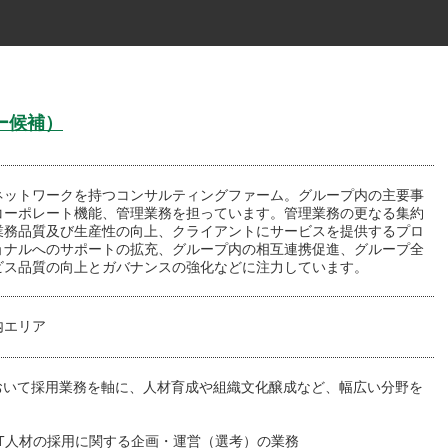
ャー候補）
ネットワークを持つコンサルティングファーム。グループ内の主要事
コーポレート機能、管理業務を担っています。管理業務の更なる集約
業務品質及び生産性の向上、クライアントにサービスを提供するプロ
ョナルへのサポートの拡充、グループ内の相互連携促進、グループ全
ビス品質の向上とガバナンスの強化などに注力しています。
内エリア
において採用業務を軸に、人材育成や組織文化醸成など、幅広い分野を
。
IT人材の採用に関する企画・運営（選考）の業務