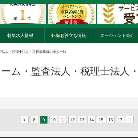
特集求人情報
転職お役立ち情報
エージェント紹介
監査法人・税理士法人・法律事務所の求人一覧
ーム・監査法人・税理士法人
8
9
10
11
12
13
14
15
16
17