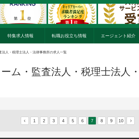
特集求人情報
転職お役立ち情報
エージェント紹介
監査法人・税理士法人・法律事務所の求人一覧
ーム・監査法人・税理士法人
1
2
3
4
5
6
7
8
9
10