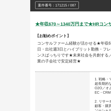
案件番号：171215 / 087
★年収670～1340万円まで★HR
【お勧めポイント】
コンサルファーム経験が活かせる★年収67
日・出社週3日とハイブリット勤務・フレ
ンスばっちりです★未来社会を共創する
業の子会社で安定経営★
1. 戦略
超長期的
O2O／オ
EC・CR
2. リサ
顧客・購
ソーシャ