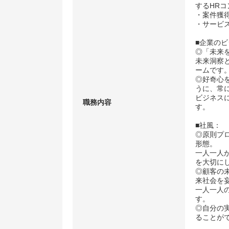
するHR
・案件獲
・サービ
■企業の
◎「未来
未来洞察
ームです
◎好奇心
うに、常
ビジネス
職務内容
す。
■社風：
◎原則プ
形態。
一人一人
を大切に
◎顧客の
来社会を
一人一人
す。
◎自分の
ることが