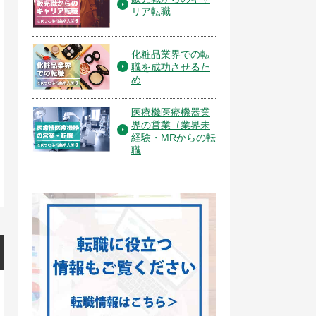
リア転職
化粧品業界での転
職を成功させるた
め
医療機医療機器業
界の営業（業界未
経験・MRからの転
職