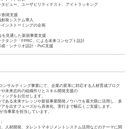
ンタビュー、ユーザビリティテスト、アイトラッキング
ッジ創発支援
識創発システム導入
レインストーミングの企画
社会を見通した新規事業支援
ンクタンク「FPRC」による未来コンセプト設計
形成・シナリオ設計・PoC支援
Rコンサルティング事業にて、企業の変革に対応する人材育成プログ
計や未来志向の組織作りとスキル開発支援の
ティングをお任せします。
みである未来ナレッジや新規事業開発ノウハウを最大限に活用し、多
デアを出すフェーズから具体化、実行まで幅広くご支援します。
名が当事業を担当しています。
：
発、人材開発、タレントマネジメントシステム活用などのテーマに関