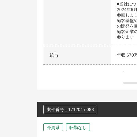
■当社に
2024年
参画しま
顧客基盤や
の開発を
顧客企業
参ります
年収 670
給与
案件番号：171204 / 083
外資系
転勤なし