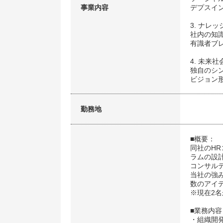
事業内容
デプスイ
3. ナレ
社内の知
有識者ブ
4. 未来
独自のシ
ビジョン
勤務地
■概要：
同社のH
ラムの設
コンサル
当社の強
数のアイ
※現在2
■業務内容
・組織開