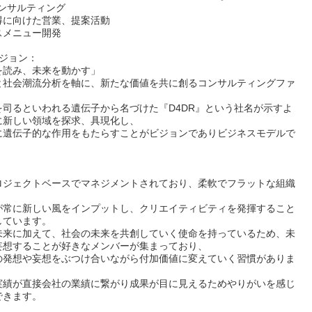
コンサルティング
得に向けた営業、提案活動
スメニュー開発
ビジョン：
を読み、未来を動かす」
と社会潮流分析を軸に、新たな価値を共に創るコンサルティングファ
。
を司るといわれる遺伝子から名づけた『D4DR』という社名が示すよ
に新しい領域を探求、具現化し、
に遺伝子的な作用をもたらすことがビジョンでありビジネスモデルで
ロジェクトベースでマネジメントされており、柔軟でフラットな組織
が常に新しい風をインプットし、クリエイティビティを発揮すること
しています。
未来に加えて、社会の未来を共創していく使命を持っているため、未
妄想することが好きなメンバーが集まっており、
の発想や妄想をぶつけ合いながら付加価値に変えていく習慣がありま
実績が直接会社の業績に繋がり成果が目に見えるためやりがいを感じ
できます。