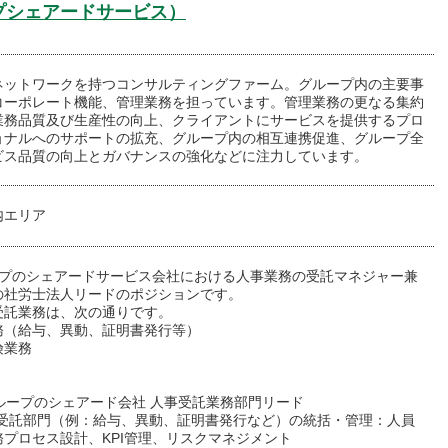
ープシェアードサービス）
ネットワークを持つコンサルティングファーム。グループ内の主要事
コーポレート機能、管理業務を担っています。管理業務の更なる集約
業務品質及び生産性の向上、クライアントにサービスを提供するプロ
ョナルへのサポートの拡充、グループ内の相互連携促進、グループ全
ビス品質の向上とガバナンスの強化などに注力しています。
内エリア
ープのシェアードサービス会社における人事業務の受託マネジャー兼
の社労士法人リードのポジションです。
受託業務は、次の通りです。
務（給与、異動、証明書発行等）
険業務
グループのシェアード会社 人事受託業務部門リード
務受託部門（例：給与、異動、証明書発行など）の統括・管理：人員
務プロセス設計、KPI管理、リスクマネジメント