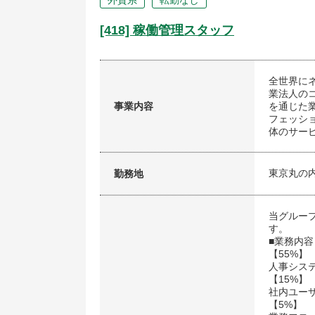
外資系
転勤なし
[418] 稼働管理スタッフ
全世界に
業法人の
事業内容
を通じた
フェッシ
体のサー
東京丸の
勤務地
当グルー
す。
■業務内容
【55%】
人事シス
【15%】
社内ユー
【5%】