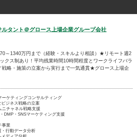
コンサルタント＠グロース上場企業グループ会社
0～1340万円まで（経験・スキルより相談）★リモート週2
ックス制あり！平均残業時間10時間程度とワークライフバラ
／戦略・施策の立案から実行まで一気通貫★グロース上場企
・マーケティングコンサルティング
なビジネス戦略の立案
ムニチャネル戦略支援
M・DMP・SNSマーケティング支援
ーチ事業
買・行動データ分析
ルメディア分析