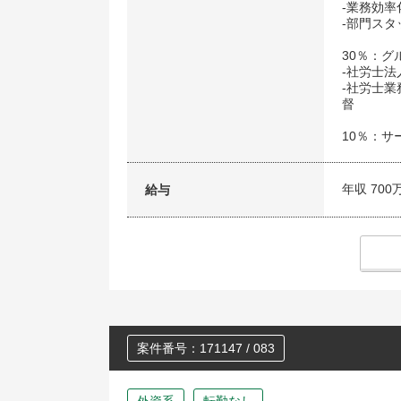
-業務効
-部門ス
30％：
-社労士
-社労士
督
10％：
年収 700
給与
案件番号：171147 / 083