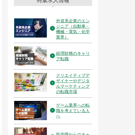
特集求人情報
外資系企業のエン
ジニア（自動車・
機械・電気・化学
業界）
経理財務のキャリ
ア転職
クリエイティブデ
ザイナーやデジタ
ルマーケティング
の転職市場
ゲーム業界への転
職を考えている人
へ
販売職からのキャ