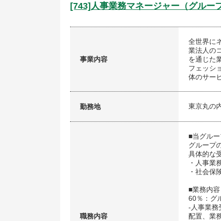
[743]人事業務マネージャー（グル
全世界に
業法人の
事業内容
を通じた
フェッシ
体のサー
東京丸の
勤務地
■当グル
グループ
具体的な
・人事業
・社会保
■業務内容
60％：
-人事業
職務内容
配置、業