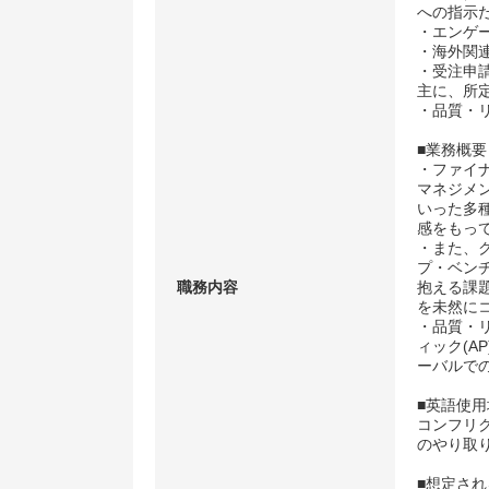
への指示
・エンゲ
・海外関
・受注申
主に、所
・品質・
■業務概要
・ファイ
マネジメ
いった多
感をもっ
・また、
プ・ベン
職務内容
抱える課
を未然に
・品質・
ィック(
ーバルで
■英語使用
コンフリ
のやり取
■想定さ