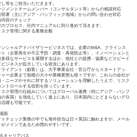
だし等をご担当いただきます。
ージメントチームメンバー（コンサルタント等）からの相談対応
連部署（主にアジア・パシフィック地域）からの問い合わせ対応
請内容のチェック
定のプロセス、社内マニュアルに則り進めて頂きます。
リスク管理に関する業務全般
ナンシャルアドバイザリービジネスでは、企業のM&A、クライシス
ント（企業再生や不正予防・調査・再発防止等）、イノベーションと
種多様なサービスを展開するほか、他社との提携・協業などスピード
てビジネスが拡大している状況にあります。
クライアント（顧客）は、大手事業会社・官公庁からスタートアッ
チャー企業まで規模の大小や業種業態も様々ですが、これらの会社が
題・ニーズやそれに対するソリューションを理解したうえで、リスク
コントロールする役割を担っています。
リスク管理の仕組みについてはグローバル連携（特にアジア・パシフ
AP)の各国）を強化していく途上にあり、日本国内にとどまらないグロ
の活躍も可能です。
場面
クトチェック業務の中でも海外担当は日々英語に触れますが、メール
りがメインであるため慣れやすいです。
れるキャリアパス