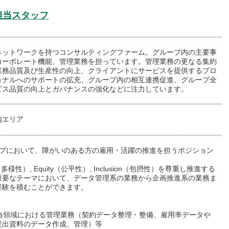
ning担当スタッフ
ネットワークを持つコンサルティングファーム。グループ内の主要事
コーポレート機能、管理業務を担っています。管理業務の更なる集約
業務品質及び生産性の向上、クライアントにサービスを提供するプロ
ョナルへのサポートの拡充、グループ内の相互連携促進、グループ全
ビス品質の向上とガバナンスの強化などに注力しています。
内エリア
ープにおいて、障がいのある方の雇用・活躍の推進を担うポジション
ity（多様性）, Equity（公平性）, Inclusion（包摂性）を尊重し推進する
重要なテーマにおいて、データ管理系の業務から企画推進系の業務ま
経験を積むことができます。
担当領域における管理業務（契約データ整理・整備、雇用率データや
提出資料のデータ作成、管理）等