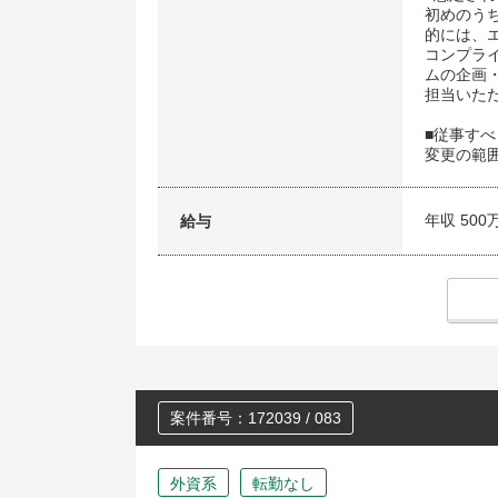
初めのう
的には、
コンプラ
ムの企画
担当いた
■従事す
変更の範
年収 500
給与
案件番号：172039 / 083
外資系
転勤なし