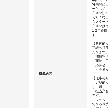
■本ポジ
将来的に
ーとして
業務の設
入社直後
らスター
業務の効
1-2年
す。
【具体的
下記の採
だきます
・採用管
・面接・
・応募者
・応募者
職務内容
【仕事の
・定型的
す。新し
・担当業
です。
・フラッ
できる環