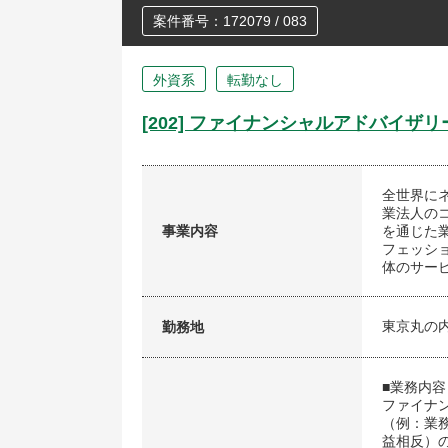
案件番号：172079 / 083
外資系
転勤なし
[202] ファイナンシャルアドバイザ
全世界に
業法人の
事業内容
を通じた
フェッシ
体のサー
東京丸の
勤務地
■業務内容
ファイナ
（例：業
益相反）