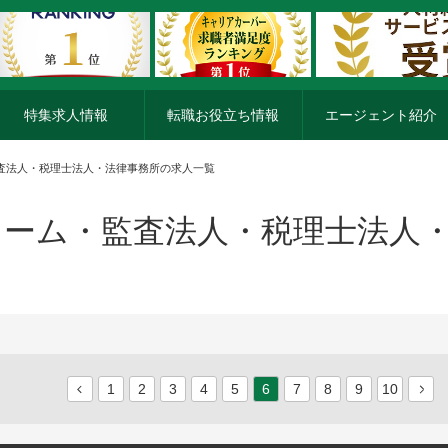
特集求人情報
転職お役立ち情報
エージェント紹介
監査法人・税理士法人・法律事務所の求人一覧
ーム・監査法人・税理士法人
1
2
3
4
5
6
7
8
9
10