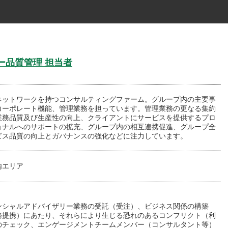
リー品質管理 担当者
ネットワークを持つコンサルティングファーム。グループ内の主要事
コーポレート機能、管理業務を担っています。管理業務の更なる集約
業務品質及び生産性の向上、クライアントにサービスを提供するプロ
ョナルへのサポートの拡充、グループ内の相互連携促進、グループ全
ビス品質の向上とガバナンスの強化などに注力しています。
内エリア
ンシャルアドバイザリー業務の受託（受注）、ビジネス関係の構築
務提携）にあたり、それらにより生じる恐れのあるコンフリクト（利
のチェック、エンゲージメントチームメンバー（コンサルタント等）