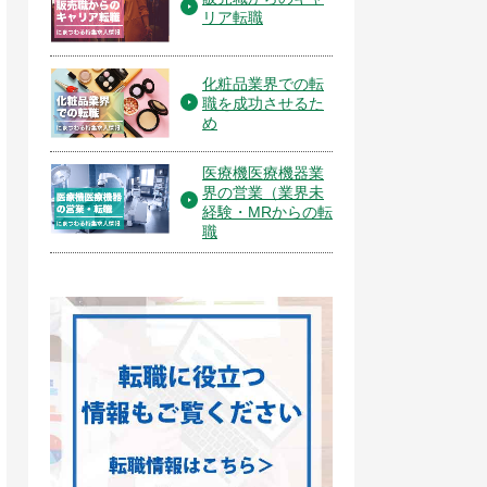
リア転職
化粧品業界での転
職を成功させるた
め
医療機医療機器業
界の営業（業界未
経験・MRからの転
職