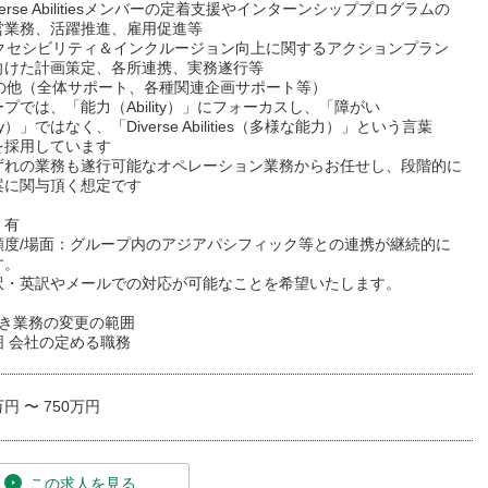
verse Abilitiesメンバーの定着支援やインターンシッププログラムの
営業務、活躍推進、雇用促進等
アクセシビリティ＆インクルージョン向上に関するアクションプラン
向けた計画策定、各所連携、実務遂行等
その他（全体サポート、各種関連企画サポート等）
プでは、「能力（Ability）」にフォーカスし、「障がい
ility）」ではなく、「Diverse Abilities（多様な能力）」という言葉
を採用しています
ずれの業務も遂行可能なオペレーション業務からお任せし、段階的に
案に関与頂く想定です
：有
頻度/場面：グループ内のアジアパシフィック等との連携が継続的に
す。
訳・英訳やメールでの対応が可能なことを希望いたします。
べき業務の変更の範囲
囲 会社の定める職務
万円 〜 750万円
この求人を見る