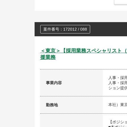
案件番号：172012 / 088
＜東京＞【採用業務スペシャリスト（
援業務
人事・採
事業内容
人事・採
ション提
本社）東
勤務地
【ポジシ