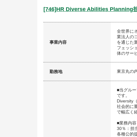
[746]HR Diverse Abilities Plan
全世界に
業法人の
事業内容
を通じた
フェッシ
体のサー
東京丸の
勤務地
■当グル
です。
Divers
社会的に
で幅広く
■業務内容
30％：
各種公的