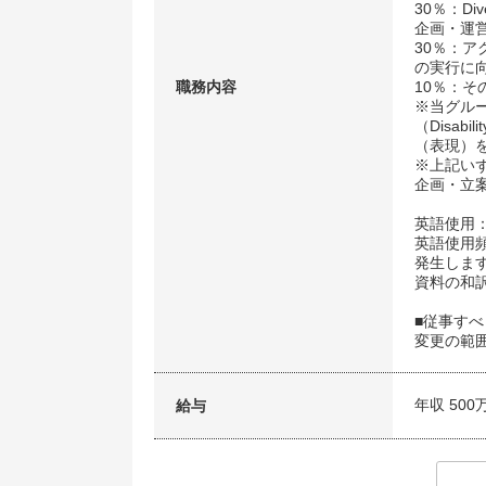
30％：Di
企画・運
30％：
の実行に
職務内容
10％：
※当グルー
（Disab
（表現）
※上記い
企画・立
英語使用
英語使用
発生しま
資料の和
■従事す
変更の範
年収 500
給与