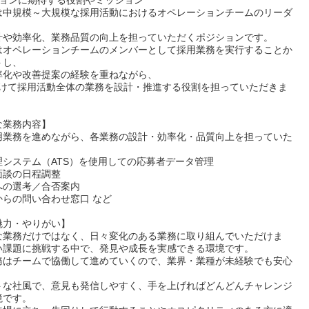
ションに期待する役割やミッション
は中規模～大規模な採用活動におけるオペレーションチームのリーダ
、
計や効率化、業務品質の向上を担っていただくポジションです。
はオペレーションチームのメンバーとして採用業務を実行することか
トし、
率化や改善提案の経験を重ねながら、
を掛けて採用活動全体の業務を設計・推進する役割を担っていただきま
な業務内容】
用業務を進めながら、各業務の設計・効率化・品質向上を担っていた
。
理システム（ATS）を使用しての応募者データ管理
面談の日程調整
への選考／合否案内
からの問い合わせ窓口 など
魅力・やりがい】
な業務だけではなく、日々変化のある業務に取り組んでいただけま
い課題に挑戦する中で、発見や成長を実感できる環境です。
務はチームで協働して進めていくので、業界・業種が未経験でも安心
トな社風で、意見も発信しやすく、手を上げればどんどんチャレンジ
境です。