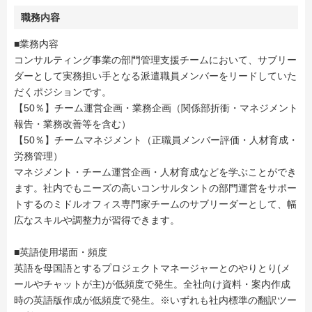
職務内容
■業務内容
コンサルティング事業の部門管理支援チームにおいて、サブリー
ダーとして実務担い手となる派遣職員メンバーをリードしていた
だくポジションです。
【50％】チーム運営企画・業務企画（関係部折衝・マネジメント
報告・業務改善等を含む）
【50％】チームマネジメント（正職員メンバー評価・人材育成・
労務管理）
マネジメント・チーム運営企画・人材育成などを学ぶことができ
ます。社内でもニーズの高いコンサルタントの部門運営をサポー
トするのミドルオフィス専門家チームのサブリーダーとして、幅
広なスキルや調整力が習得できます。
■英語使用場面・頻度
英語を母国語とするプロジェクトマネージャーとのやりとり(メ
ールやチャットが主)が低頻度で発生。全社向け資料・案内作成
時の英語版作成が低頻度で発生。※いずれも社内標準の翻訳ツー