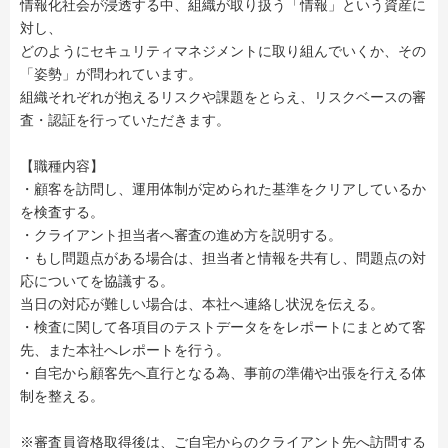
情報化社会が浸透する中、組織が取り扱う「情報」という資産に
対し、
どのようにセキュリティマネジメントに取り組んでいくか、その
「姿勢」が問われています。
組織それぞれが抱えるリスクや課題をとらえ、リスクベースの審
査・認証を行っていただきます。
【職種内容】
・顧客を訪問し、運用体制が定められた基準をクリアしているか
を検査する。
・クライアント担当者へ審査の進め方を説明する。
・もし問題点がある場合は、担当者と情報を共有し、問題点の対
応についてを協議する。
当日の対応が難しい場合は、本社へ連絡し状況を伝える。
・検査に関して各項目のテストデータををレポートにまとめて客
先、また本社へレポートを行う。
・自宅から顧客先へ直行となる為、事前の準備や出張を行える体
制を整える。
※審査員資格取得後は、ご自宅からのクライアント先へ訪問する