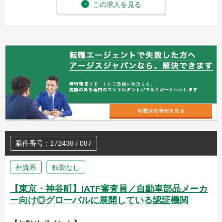
この求人を見る
案件番号：172438 / 087
外資系
転勤なし
【東京・神谷町】IATF審査員／自動車部品メーカ
ー向け◎グローバルに展開している認証機関