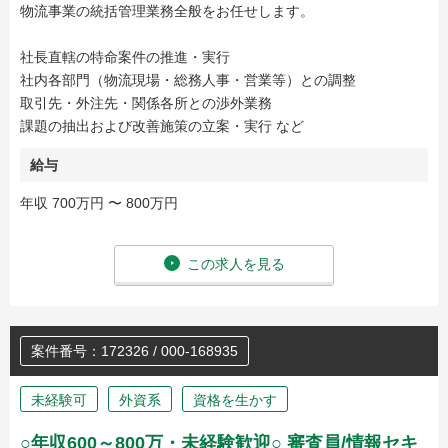
物流事業の統括管理業務全般をお任せします。
社長直轄の特命案件の推進・実行
社内各部門（物流現場・総務人事・営業等）との調整
取引先・外注先・関係各所との渉外業務
課題の抽出および改善施策の立案・実行 など
給与
年収 700万円 〜 800万円
この求人を見る
案件番号：172326 / 000-168935
未経験可
外資系
資格を生かす
○年収600～800万・未経験歓迎○ 審査員/情報セキ