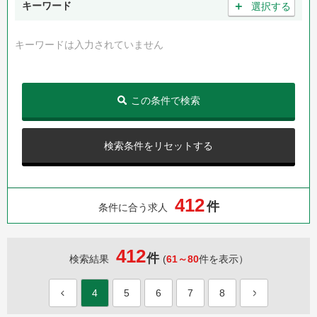
＋
キーワード
選択する
キーワードは入力されていません
この条件で検索
検索条件をリセットする
4
1
2
件
条件に合う求人
412
件
検索結果
(
61～80
件を表示）
4
5
6
7
8