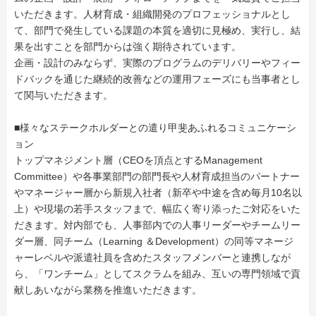
いただきます。人材育成・組織開発のプロフェッショナルとし
て、部門で発生している課題の本質を適切に見極め、実行し、結
果を出すことを部門からは強く期待されています。
企画・設計のみならず、実際のプログラムのデリバリーやフィー
ドバックを通じた継続的改善などの運用フェーズにも当事者とし
て関与いただきます。
■様々なステークホルダーとの遣り甲斐あふれるコミュニケーシ
ョン
トップマネジメント層（CEOを頂点とするManagement
Committee）や各事業部門の部門長や人材育成担当のパートナー
やマネージャー層から新規入社者（新卒や中途を含め毎月10名以
上）や現場の若手スタッフまで、幅広く寄り添ったご対応をいた
だきます。対内部でも、人事部内での人事リーダーやチームリー
ダー層、同チーム（Learning ＆Development）の同等マネージ
ャーレベルや派遣社員を含めたスタッフメンバーと連携しなが
ら、「ワンチーム」としてスクラムを組み、互いの専門領域で貢
献しあいながら業務を推進いただきます。