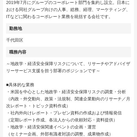
2019年7月にグループのコーポレート部門を集約し設立。日本に
おける同社グループ向けの人事、総務、経理、マーケティング、
ITなどに関わるコーポレート業務を統括する会社です。
勤務地
千代田区
職務内容
～地政学・経済安全保障リスクについて、リサーチやアドバイザ
リーサービス支援を担う部署のポジションです～
■具体的な業務
・米国を中心とした地政学・経済安全保障リスクの調査・分析
（内政・外交動向、政策・法規制、関連企業動向のリサーチ／月
次レポート・トピック資料作成）
・社内外向けレポート・プレゼン資料の作成および情報発信
（定期レポート作成、各法人からの依頼対応・資料提供）
・地政学・経済安保関連イベントの企画・運営
（セミナー企画、外部有識者対談の調整、成果物作成）