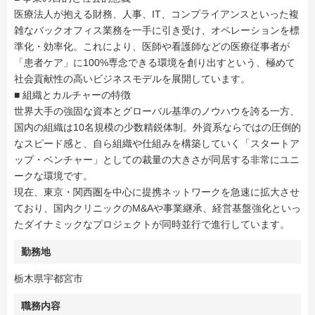
医療法人が抱える財務、人事、IT、コンプライアンスといった複
雑なバックオフィス業務を一手に引き受け、オペレーションを標
準化・効率化。これにより、医師や看護師などの医療従事者が
「患者ケア」に100%専念できる環境を創り出すという、極めて
社会貢献性の高いビジネスモデルを展開しています。
■ 組織とカルチャーの特徴
世界大手の強固な資本とグローバル基準のノウハウを誇る一方、
国内の組織は10名規模の少数精鋭体制。外資系ならではの圧倒的
なスピード感と、自ら組織や仕組みを構築していく「スタートア
ップ・ベンチャー」としての裁量の大きさが同居する非常にユニ
ークな環境です。
現在、東京・関西圏を中心に提携ネットワークを急速に拡大させ
ており、国内クリニックのM&Aや事業継承、経営基盤強化といっ
たダイナミックなプロジェクトが同時並行で進行しています。
勤務地
栃木県宇都宮市
職務内容