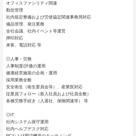
オフィスファシリティ関連
勤怠管理
社内規定整備および労使協定関連事務局対応
備品管理、発注業務
全社会議、社内イベント等運営
押印対応
来客、電話対応 等
◎人事・労務
人事制度/評価の運用
健康経営施策の企画・運用
採用業務全般
安全衛生（衛生委員会等）、産業医対応
従業員フォロー（新入社員および社員全般）
各種労務手続き（入退社、保険関連等） 等
◎IT
社内システム保守運用
社内ヘルプデスク対応
PCおよび周辺機器のキッティング