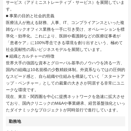
サービス（アドミニストレーティブ・サービス）を展開していま
す。
■ 事業の目的と社会的意義
医療法人が抱える財務、人事、IT、コンプライアンスといった複
雑なバックオフィス業務を一手に引き受け、オペレーションを標
準化・効率化。これにより、医師や看護師などの医療従事者が
「患者ケア」に100%専念できる環境を創り出すという、極めて
社会貢献性の高いビジネスモデルを展開しています。
■ 組織とカルチャーの特徴
世界大手の強固な資本とグローバル基準のノウハウを誇る一方、
国内の組織は10名規模の少数精鋭体制。外資系ならではの圧倒的
なスピード感と、自ら組織や仕組みを構築していく「スタートア
ップ・ベンチャー」としての裁量の大きさが同居する非常にユニ
ークな環境です。
現在、東京・関西圏を中心に提携ネットワークを急速に拡大させ
ており、国内クリニックのM&Aや事業継承、経営基盤強化といっ
たダイナミックなプロジェクトが同時並行で進行しています。
勤務地