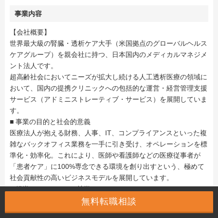
事業内容
【会社概要】
世界最大級の腎臓・透析ケア大手（米国拠点のグローバルヘルス
ケアグループ）を親会社に持つ、日本国内のメディカルマネジメ
ント法人です。
超高齢社会においてニーズが拡大し続ける人工透析医療の領域に
おいて、国内の提携クリニックへの包括的な運営・経営管理支援
サービス（アドミニストレーティブ・サービス）を展開していま
す。
■ 事業の目的と社会的意義
医療法人が抱える財務、人事、IT、コンプライアンスといった複
雑なバックオフィス業務を一手に引き受け、オペレーションを標
準化・効率化。これにより、医師や看護師などの医療従事者が
「患者ケア」に100%専念できる環境を創り出すという、極めて
社会貢献性の高いビジネスモデルを展開しています。
■ 組織とカルチャーの特徴
世界大手の強固な資本とグローバル基準のノウハウを誇る一方、
無料転職相談
国内の組織は10名規模の少数精鋭体制。外資系ならではの圧倒的