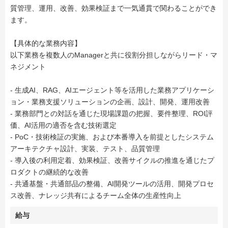
質管理、運用、改善、効果検証まで一気通貫で関わることができ
ます。
【具体的な業務内容】
以下業務を複数人のManagerと共に役割分担しながらリード・マ
ネジメント
- 生成AI、RAG、AIエージェント等を活用した業務アプリケーシ
ョン・業務支援ソリューションの企画、設計、開発、運用改善
- 業務部門との対話を通じた現場課題の把握、要件整理、ROI評
価、AI活用の適否を含む技術選定
- PoC・技術検証の実施、および本番導入を前提としたシステム
アーキテクチャ設計、実装、テスト、品質管理
- 導入後の利用定着、効果検証、改善サイクルの推進を通じたプ
ロダクトの継続的な改善
- 共通基盤・共通部品の整備、AI開発ツールの活用、開発プロセ
ス改善、ナレッジ共有によるチーム全体の生産性向上
給与