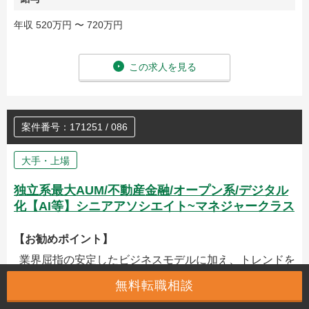
年収 520万円 〜 720万円
この求人を見る
案件番号：171251 / 086
大手・上場
独立系最大AUM/不動産金融/オープン系/デジタル
化【AI等】シニアアソシエイト~マネジャークラス
【お勧めポイント】
業界屈指の安定したビジネスモデルに加え、トレンドを
とらえるビジネス風土もあるため新たな事へのチャレン
無料転職相談
ジもできる企業です。再上場を目指していくフェーズか