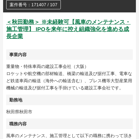
案件番号：171407 / 107
＜秋田勤務＞ ※未経験可【風車のメンテナンス・
施工管理】 IPOを来年に控え組織強化を進める成
長企業
事業内容
重量物・特殊車両の建設工事会社（大阪）
ロケットや航空機の部材輸送、橋梁の輸送及び据付工事、電車な
ど鉄道車両の輸送（海外への輸送含む）、プレス機等大型産業用
機械の輸送及び据付工事を手掛けている建設工事会社です。
勤務地
秋田県秋田市
職務内容
風車のメンテナンス、施工管理として以下の職務に携わって頂き