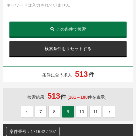
キーワードは入力されていません
この条件で検索
検索条件をリセットする
5
1
3
件
条件に合う求人
513
件
検索結果
(
161～180
件を表示）
7
8
9
10
11
案件番号：171682 / 107