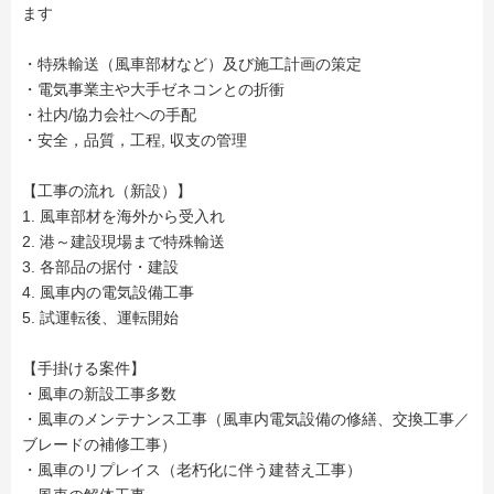
ます
・特殊輸送（風車部材など）及び施工計画の策定
・電気事業主や大手ゼネコンとの折衝
・社内/協力会社への手配
・安全，品質，工程, 収支の管理
【工事の流れ（新設）】
1. 風車部材を海外から受入れ
2. 港～建設現場まで特殊輸送
3. 各部品の据付・建設
4. 風車内の電気設備工事
5. 試運転後、運転開始
【手掛ける案件】
・風車の新設工事多数
・風車のメンテナンス工事（風車内電気設備の修繕、交換工事／
ブレードの補修工事）
・風車のリプレイス（老朽化に伴う建替え工事）