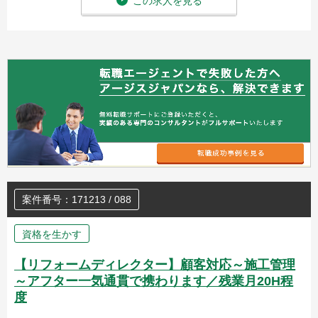
この求人を見る
案件番号：171213 / 088
資格を生かす
【リフォームディレクター】顧客対応～施工管理
～アフター一気通貫で携わります／残業月20H程
度