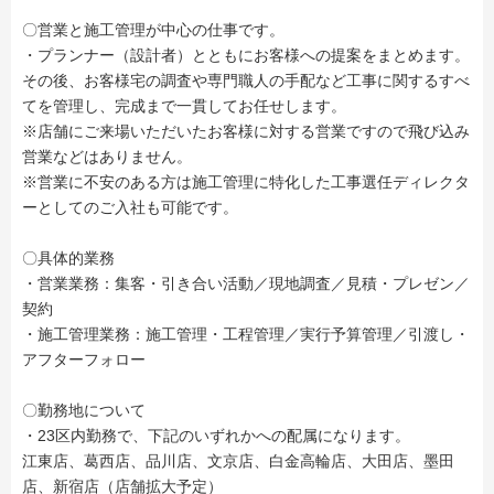
〇営業と施工管理が中心の仕事です。
・プランナー（設計者）とともにお客様への提案をまとめます。
その後、お客様宅の調査や専門職人の手配など工事に関するすべ
てを管理し、完成まで一貫してお任せします。
※店舗にご来場いただいたお客様に対する営業ですので飛び込み
営業などはありません。
※営業に不安のある方は施工管理に特化した工事選任ディレクタ
ーとしてのご入社も可能です。
〇具体的業務
・営業業務：集客・引き合い活動／現地調査／見積・プレゼン／
契約
・施工管理業務：施工管理・工程管理／実行予算管理／引渡し・
アフターフォロー
〇勤務地について
・23区内勤務で、下記のいずれかへの配属になります。
江東店、葛西店、品川店、文京店、白金高輪店、大田店、墨田
店、新宿店（店舗拡大予定）