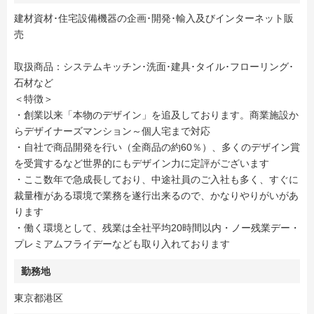
建材資材･住宅設備機器の企画･開発･輸入及びインターネット販
売
取扱商品：システムキッチン･洗面･建具･タイル･フローリング･
石材など
＜特徴＞
・創業以来「本物のデザイン」を追及しております。商業施設か
らデザイナーズマンション～個人宅まで対応
・自社で商品開発を行い（全商品の約60％）、多くのデザイン賞
を受賞するなど世界的にもデザイン力に定評がございます
・ここ数年で急成長しており、中途社員のご入社も多く、すぐに
裁量権がある環境で業務を遂行出来るので、かなりやりがいがあ
ります
・働く環境として、残業は全社平均20時間以内・ノー残業デー・
プレミアムフライデーなども取り入れております
勤務地
東京都港区