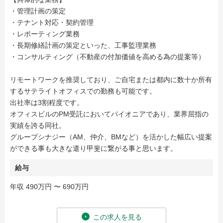
・管理計画の策定
・テナント対応・契約管理
・レポーティング業務
・長期修繕計画の策定といった、工事監理業務
・コンサルティング（不動産の付加価値を高める為の提案等）
リモートワークを推奨しており、ご自宅または都内に数十か所有
するサテライトオフィスでの勤務も可能です。
出社率は3割程度です。
オフィスビルのPM受託においてパイオニアであり、業界屈指の
実績を誇る同社。
グループシナジー（AM、仲介、BMなど）を活かした幅広い提案
ができる事も大きな遣り甲斐に繋がる事と思います。
給与
年収 490万円 〜 690万円
この求人を見る