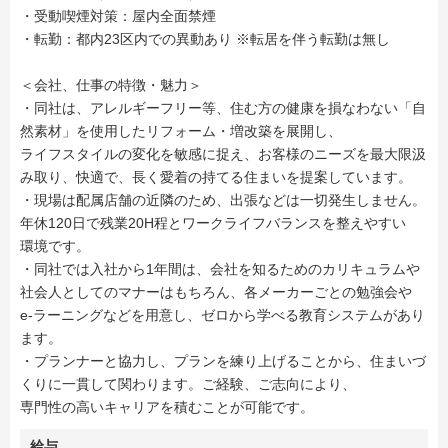
・受動喫煙対策：屋内全面禁煙
・転勤：都内23区内での異動あり ※転居を伴う転勤は無し
＜会社、仕事の特徴・魅力＞
・同社は、アレルギーフリー等、住む方の健康を損なわない「自
然素材」を使用したリフォーム・増改築を展開し、
ライフスタイルの変化を敏感に捉え、お客様のニーズを最大限汲
み取り、快適で、長く愛着の持てる住まいを提案しています。
・現場は配属店舗の近隣のため、出張などは一切発生しません。
年休120日で残業20H程とワークライフバランスを整えやすい
環境です。
・同社では入社から1年間は、会社を知るためのカリキュラムや
社会人としてのマナーはもちろん、各メーカーごとの勉強会や
e-ラーニングなどを用意し、ゼロから学べる教育システムがあり
ます。
・プランナーと協力し、プランを練り上げることから、住まいづ
くりに一貫して関わります。ご経験、ご志向により、
専門性の高いキャリアを積むことが可能です。
給与