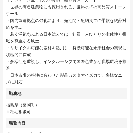
【デンマーク生まれの外資系・断熱材メーカー】
・世界の有名建築物にも採用される、世界水準の高品質ストーン
ウール
・国内製造拠点の強化により、短期間・短納期での柔軟な納品対
応を実現
・若く活気あふれる日本法人では、社員一人ひとりの主体性と挑
戦を尊重する風土
・リサイクル可能な素材を活用し、持続可能な未来社会の実現に
積極的に貢献
・多様性を重視し、インクルーシブで国際色豊かな職場環境を推
進
・日本市場の特性に合わせた製品カスタマイズ力で、多様なニー
ズに対応
勤務地
福島県（富岡町）
※社宅相談可
職務内容