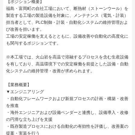
【ポジション概要】
福島・富岡町の自社工場において、断熱材（ストーンウール）を
製造する工場の製造設備を対象に、メンテナンス（電気・計装）
担当者として、PLC制御・計装・自動化システムの維持管理およ
び改善を担います。
工場の安定稼働を支えるとともに、設備改善や自動化の高度化に
も関与するポジションです。
※本工場では、火山岩を高温で溶融するプロセスを含む生産設備
を有しており、高温環境下での安定稼働を前提とした設備・自動
化システムの維持管理・改善が求められます。
【業務概要】
▼エンジニアリング
・自動化フレームワークおよび新規プロセスの計画・構築・改善
を推進
・海外エンジニアおよび設備ベンダーと連携し、設備導入・改修
の円滑な立ち上げを支援
・既存製造プロセスにおける自動化の有効性を評価し、改善案の
提案・実装を行う