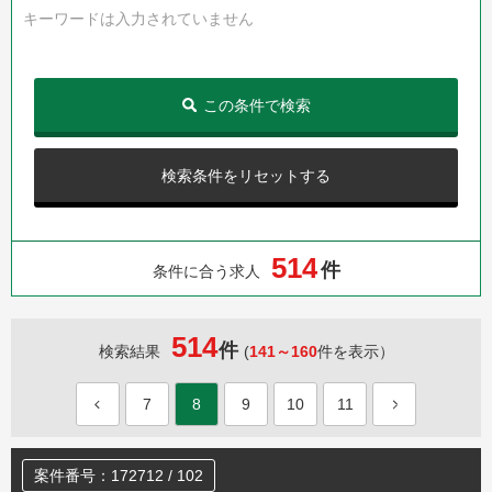
キーワードは入力されていません
この条件で検索
検索条件をリセットする
5
1
4
件
条件に合う求人
514
件
検索結果
(
141～160
件を表示）
7
8
9
10
11
案件番号：172712 / 102