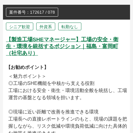
案件番号：172617 / 078
シニア歓迎
外資系
転勤なし
【製造工場SHEマネージャー】工場の安全・衛
生・環境を統括するポジション｜福島・富岡町
（社宅あり）
【お勧めポイント】
＜魅力ポイント＞
◎工場のSHE機能を中核から支える役割
工場における安全・衛生・環境活動全般を統括し、工場
運営の基盤となる領域を担います。
◎現場に近い距離で改善を推進できる環境
工場長への直接レポートラインのもと、現場の課題を把
握しながら、リスク低減や環境負荷低減に向けた具体的