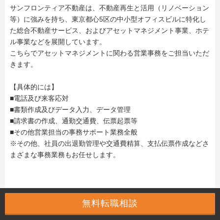
サンフロンティア不動産は、不動産再生と活用（リノベーション
等）に強みを持ち、東京都心5区の中小型オフィスビルに特化し
た総合不動産サービス、およびアセットマネジメント事業、ホテ
ル事業などを展開しています。
こちらでアセットマネジメントに関わる営業事務をご担当いただ
きます。
【具体的には】
■電話及び来客応対
■書類作成及びデータ入力、データ管理
■請求書の作成、通勤交通費、伝票起票等
■その他営業担当の事務サポート業務全般
※その他、社員の出退勤管理や交通費精算、支払伝票作成などさ
まざまな事務業務もお任せします。
給与
無料転職相談
年収 350万円 〜 450万円