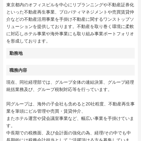
東京都内のオフィスビルを中心にリプランニングや不動産証券化
といった不動産再生事業、プロパティマネジメントや売買賃貸仲
介などの不動産活用事業を手掛け不動産に関するワンストップソ
リューションを提供しております。不動産を取り巻く環境に柔軟
に対応しホテル事業や海外事業にも取り組み事業ポートフォリオ
を形成しております。
勤務地
職務内容
現在、同社経理部では、グループ全体の連結決算、グループ経理
統括業務及び、グループ税制対応等を行っています。
同グループは、海外の子会社も含めると20社程度、不動産再生事
業を筆頭にビル管理や売買・賃貸仲介、
またホテル運営や貸会議室事業など、幅広い事業を手掛けていま
す。
中長期での税務面、及び会計面の強化の為、経理/その中でも中
長期的には税務会計担当としてご活躍頂ける方を募集していま