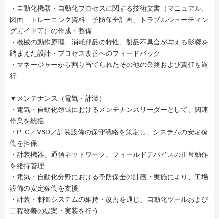
・自動化機器・自動化プロセスに関する技術文書（マニュアル、
図面、トレーニング資料、予防保全計画、トラブルシューティン
グガイド等）の作成・整備
・機械の動作原理、消耗部品の特性、製品不具合が与える影響を
踏まえた設計・プロセス改善へのフィードバック
・マネージャーから割り当てられたその他の業務および責任を遂
行
▼メンテナンス（電気・計装）
・電気・自動化領域におけるメンテナンスリーダーとして、関連
作業を統括
・PLC／VSD／計装設備の保守戦略を策定し、システムの安定稼
働を担保
・計装機器、通信ネットワーク、フィールドデバイスの正常動作
を維持管理
・電気・自動化分野における予防保全の計画・実施により、工場
設備の安定稼働を支援
・計装・制御システムの維持・改善を通じ、自動化ツールおよび
工程改善の提案・実装を行う