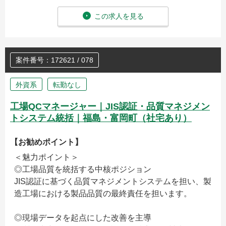
この求人を見る
案件番号：172621 / 078
外資系
転勤なし
工場QCマネージャー｜JIS認証・品質マネジメン
トシステム統括｜福島・富岡町（社宅あり）
【お勧めポイント】
＜魅力ポイント＞
◎工場品質を統括する中核ポジション
JIS認証に基づく品質マネジメントシステムを担い、製
造工場における製品品質の最終責任を担います。
◎現場データを起点にした改善を主導