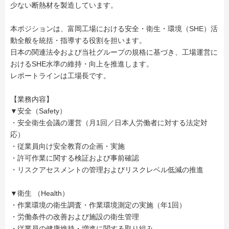
少ない断熱材を製造しています。
本ポジションは、富岡工場における安全・衛生・環境（SHE）活
動全般を統括・指導する役割を担います。
日本の関連法令および当社グループの規格に基づき、工場運営に
おけるSHE水準の維持・向上を推進します。
レポートラインは工場長です。
【業務内容】
▼安全（Safety）
・安全衛生会議の運営（月1回／日本人労働者に対する法定対
応）
・従業員向け安全教育の企画・実施
・許可作業に関する検証および事前確認
・リスクアセスメントの管理およびリスクレベル低減の推進
▼衛生 （Health）
・作業環境の衛生調査・作業環境測定の実施（年1回）
・労働条件の改善および施設の衛生管理
・従業員の健康維持・増進に関する取り組み