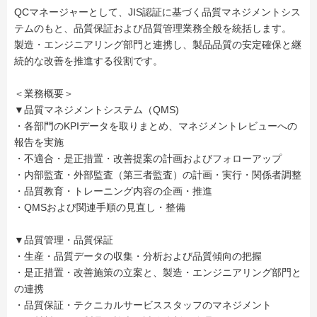
QCマネージャーとして、JIS認証に基づく品質マネジメントシス
テムのもと、品質保証および品質管理業務全般を統括します。
製造・エンジニアリング部門と連携し、製品品質の安定確保と継
続的な改善を推進する役割です。
＜業務概要＞
▼品質マネジメントシステム（QMS)
・各部門のKPIデータを取りまとめ、マネジメントレビューへの
報告を実施
・不適合・是正措置・改善提案の計画およびフォローアップ
・内部監査・外部監査（第三者監査）の計画・実行・関係者調整
・品質教育・トレーニング内容の企画・推進
・QMSおよび関連手順の見直し・整備
▼品質管理・品質保証
・生産・品質データの収集・分析および品質傾向の把握
・是正措置・改善施策の立案と、製造・エンジニアリング部門と
の連携
・品質保証・テクニカルサービススタッフのマネジメント