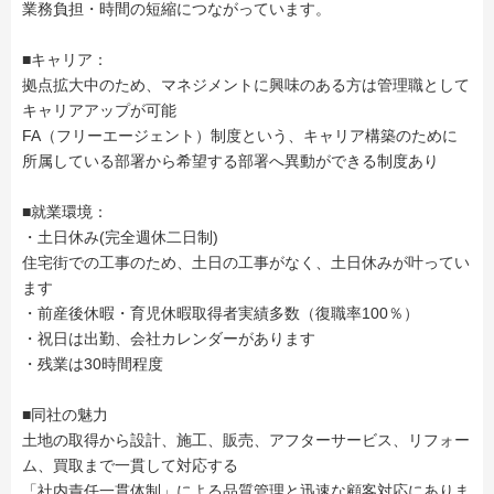
業務負担・時間の短縮につながっています。
■キャリア：
拠点拡大中のため、マネジメントに興味のある方は管理職として
キャリアアップが可能
FA（フリーエージェント）制度という、キャリア構築のために
所属している部署から希望する部署へ異動ができる制度あり
■就業環境：
・土日休み(完全週休二日制)
住宅街での工事のため、土日の工事がなく、土日休みが叶ってい
ます
・前産後休暇・育児休暇取得者実績多数（復職率100％）
・祝日は出勤、会社カレンダーがあります
・残業は30時間程度
■同社の魅力
土地の取得から設計、施工、販売、アフターサービス、リフォー
ム、買取まで一貫して対応する
「社内責任一貫体制」による品質管理と迅速な顧客対応にありま