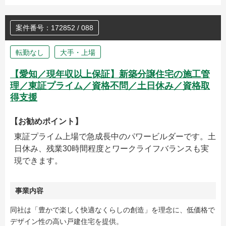
案件番号：172852 / 088
転勤なし
大手・上場
【愛知／現年収以上保証】新築分譲住宅の施工管
理／東証プライム／資格不問／土日休み／資格取
得支援
【お勧めポイント】
東証プライム上場で急成長中のパワービルダーです。土
日休み、残業30時間程度とワークライフバランスも実
現できます。
事業内容
同社は「豊かで楽しく快適なくらしの創造」を理念に、低価格で
デザイン性の高い戸建住宅を提供。