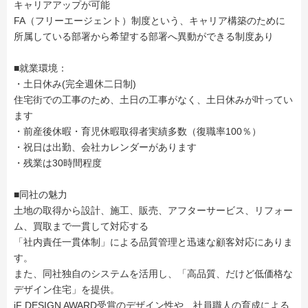
キャリアアップが可能
FA（フリーエージェント）制度という、キャリア構築のために
所属している部署から希望する部署へ異動ができる制度あり
■就業環境：
・土日休み(完全週休二日制)
住宅街での工事のため、土日の工事がなく、土日休みが叶ってい
ます
・前産後休暇・育児休暇取得者実績多数（復職率100％）
・祝日は出勤、会社カレンダーがあります
・残業は30時間程度
■同社の魅力
土地の取得から設計、施工、販売、アフターサービス、リフォー
ム、買取まで一貫して対応する
「社内責任一貫体制」による品質管理と迅速な顧客対応にありま
す。
また、同社独自のシステムを活用し、「高品質、だけど低価格な
デザイン住宅」を提供。
iF DESIGN AWARD受賞のデザイン性や、社員職人の育成による