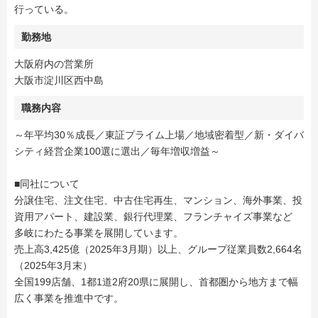
行っている。
勤務地
大阪府内の営業所
大阪市淀川区西中島
職務内容
～年平均30％成長／東証プライム上場／地域密着型／新・ダイバ
シティ経営企業100選に選出／毎年増収増益～
■同社について
分譲住宅、注文住宅、中古住宅再生、マンション、海外事業、投
資用アパート、建設業、銀行代理業、フランチャイズ事業など
多岐にわたる事業を展開しています。
売上高3,425億（2025年3月期）以上、グループ従業員数2,664名
（2025年3月末）
全国199店舗、1都1道2府20県に展開し、首都圏から地方まで幅
広く事業を推進中です。