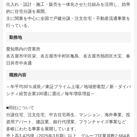
仕入れ・設計・施工・販売を一体化させた仕組みを活用し、効率
的に住宅分譲を展開。
主に関東を中心に全国で戸建分譲・注文住宅・不動産流通事業を
行っている。
勤務地
愛知県内の営業所
名古屋市中区栄、名古屋市中村区亀島、名古屋市熱田区大宝、春
日井市中央通
職務内容
～年平均30％成長／東証プライム上場／地域密着型／新・ダイバ
シティ経営企業100選に選出／毎年増収増益～
■同社について
分譲住宅、注文住宅、中古住宅再生、マンション、海外事業、投
資用アパート、建設業、銀行代理業、フランチャイズ事業など
多岐にわたる事業を展開しています。
売上高3,425億（2025年3月期）以上、グループ従業員数2,664名