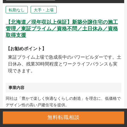
転勤なし
大手・上場
【北海道／現年収以上保証】新築分譲住宅の施工
管理／東証プライム／資格不問／土日休み／資格
取得支援
【お勧めポイント】
東証プライム上場で急成長中のパワービルダーです。土
日休み、残業30時間程度とワークライフバランスも実
現できます。
事業内容
同社は「豊かで楽しく快適なくらしの創造」を理念に、低価格で
デザイン性の高い戸建住宅を提供。
仕入れ・設計・施工・販売を一体化させた仕組みを活用し、効率
無料転職相談
的に住宅分譲を展開。
主に関東を中心に全国で戸建分譲・注文住宅・不動産流通事業を