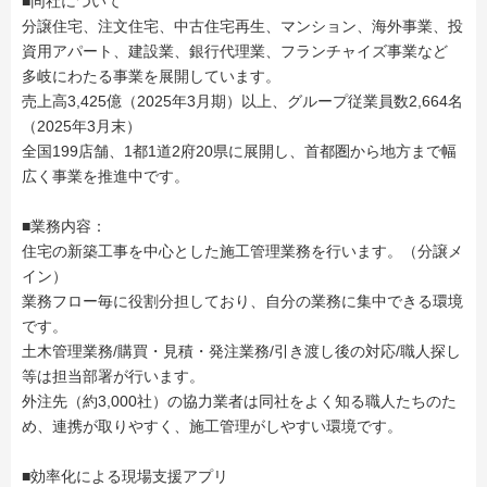
■同社について
分譲住宅、注文住宅、中古住宅再生、マンション、海外事業、投
資用アパート、建設業、銀行代理業、フランチャイズ事業など
多岐にわたる事業を展開しています。
売上高3,425億（2025年3月期）以上、グループ従業員数2,664名
（2025年3月末）
全国199店舗、1都1道2府20県に展開し、首都圏から地方まで幅
広く事業を推進中です。
■業務内容：
住宅の新築工事を中心とした施工管理業務を行います。（分譲メ
イン）
業務フロー毎に役割分担しており、自分の業務に集中できる環境
です。
土木管理業務/購買・見積・発注業務/引き渡し後の対応/職人探し
等は担当部署が行います。
外注先（約3,000社）の協力業者は同社をよく知る職人たちのた
め、連携が取りやすく、施工管理がしやすい環境です。
■効率化による現場支援アプリ