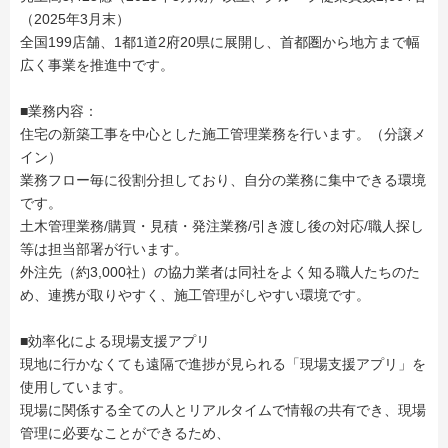
（2025年3月末）
全国199店舗、1都1道2府20県に展開し、首都圏から地方まで幅
広く事業を推進中です。
■業務内容：
住宅の新築工事を中心とした施工管理業務を行います。（分譲メ
イン）
業務フロー毎に役割分担しており、自分の業務に集中できる環境
です。
土木管理業務/購買・見積・発注業務/引き渡し後の対応/職人探し
等は担当部署が行います。
外注先（約3,000社）の協力業者は同社をよく知る職人たちのた
め、連携が取りやすく、施工管理がしやすい環境です。
■効率化による現場支援アプリ
現地に行かなくても遠隔で進捗が見られる「現場支援アプリ」を
使用しています。
現場に関係する全ての人とリアルタイムで情報の共有でき、現場
管理に必要なことができるため、