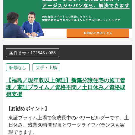
案件番号：172848 / 088
転勤なし
大手・上場
【福島／現年収以上保証】新築分譲住宅の施工管
理／東証プライム／資格不問／土日休み／資格取
得支援
【お勧めポイント】
東証プライム上場で急成長中のパワービルダーです。土
日休み、残業30時間程度とワークライフバランスも実
現できます。