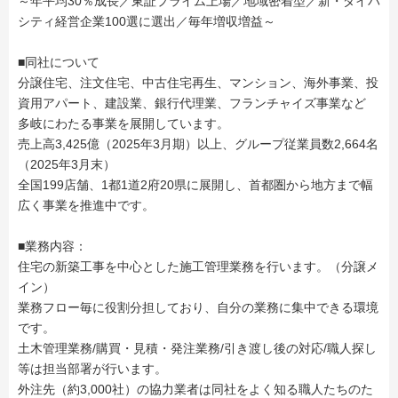
～年平均30％成長／東証プライム上場／地域密着型／新・ダイバ
シティ経営企業100選に選出／毎年増収増益～
■同社について
分譲住宅、注文住宅、中古住宅再生、マンション、海外事業、投
資用アパート、建設業、銀行代理業、フランチャイズ事業など
多岐にわたる事業を展開しています。
売上高3,425億（2025年3月期）以上、グループ従業員数2,664名
（2025年3月末）
全国199店舗、1都1道2府20県に展開し、首都圏から地方まで幅
広く事業を推進中です。
■業務内容：
住宅の新築工事を中心とした施工管理業務を行います。（分譲メ
イン）
業務フロー毎に役割分担しており、自分の業務に集中できる環境
です。
土木管理業務/購買・見積・発注業務/引き渡し後の対応/職人探し
等は担当部署が行います。
外注先（約3,000社）の協力業者は同社をよく知る職人たちのた