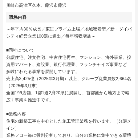
川崎市高津区久本、藤沢市藤沢
職務内容
～年平均30％成長／東証プライム上場／地域密着型／新・ダイバ
シティ経営企業100選に選出／毎年増収増益～
■同社について
分譲住宅、注文住宅、中古住宅再生、マンション、海外事業、投
資用アパート、建設業、銀行代理業、フランチャイズ事業など
多岐にわたる事業を展開しています。
売上高3,425億（2025年3月期）以上、グループ従業員数2,664名
（2025年3月末）
全国199店舗、1都1道2府20県に展開し、首都圏から地方まで幅
広く事業を推進中です。
■業務内容：
住宅の新築工事を中心とした施工管理業務を行います。（分譲メ
イン）
業務フロー毎に役割分担しており、自分の業務に集中できる環境