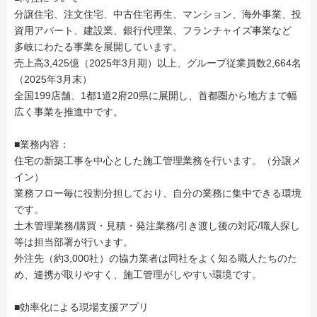
分譲住宅、注文住宅、中古住宅再生、マンション、海外事業、投
資用アパート、建設業、銀行代理業、フランチャイズ事業など
多岐にわたる事業を展開しています。
売上高3,425億（2025年3月期）以上、グループ従業員数2,664名
（2025年3月末）
全国199店舗、1都1道2府20県に展開し、首都圏から地方まで幅
広く事業を推進中です。
■業務内容：
住宅の新築工事を中心とした施工管理業務を行います。（分譲メ
イン）
業務フロー毎に役割分担しており、自分の業務に集中できる環境
です。
土木管理業務/購買・見積・発注業務/引き渡し後の対応/職人探し
等は担当部署が行います。
外注先（約3,000社）の協力業者は同社をよく知る職人たちのた
め、連携が取りやすく、施工管理がしやすい環境です。
■効率化による現場支援アプリ