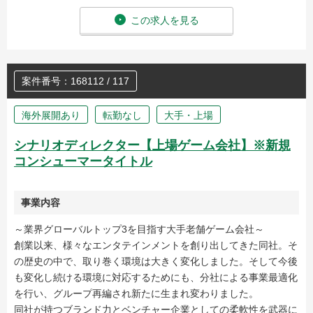
この求人を見る
案件番号：168112 / 117
海外展開あり
転勤なし
大手・上場
シナリオディレクター【上場ゲーム会社】※新規
コンシューマータイトル
事業内容
～業界グローバルトップ3を目指す大手老舗ゲーム会社～
創業以来、様々なエンタテインメントを創り出してきた同社。そ
の歴史の中で、取り巻く環境は大きく変化しました。そして今後
も変化し続ける環境に対応するためにも、分社による事業最適化
を行い、グループ再編され新たに生まれ変わりました。
同社が持つブランド力とベンチャー企業としての柔軟性を武器に