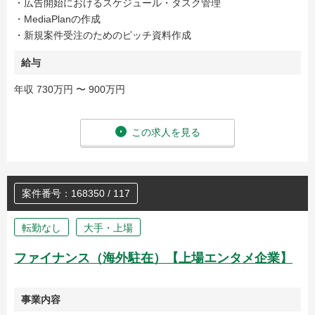
・広告開始におけるスケジュール・タスク管理
・MediaPlanの作成
・新規案件受注のためのピッチ資料作成
給与
年収 730万円 〜 900万円
この求人を見る
案件番号：168350 / 117
転勤なし
大手・上場
ファイナンス（海外駐在）【上場エンタメ企業】
事業内容