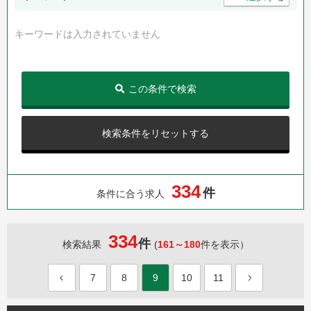
キーワードは入力されていません
この条件で検索
検索条件をリセットする
3
3
4
件
条件に合う求人
334
件
検索結果
(
161～180
件を表示）
7
8
9
10
11