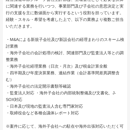
に関連する業務を行いつつ、事業部門及び子会社の意思決定と実
行の支援を主に数値面から実行するという役割を担っています。
経験・スキル・希望を考慮した上で、以下の業務より複数ご担当
いただきます。
・M&Aによる新規子会社及び新設会社の経理まわりのスキーム検
討業務
・海外子会社の会計処理の検討、関連部門及び監査法人等との調
整業務
・海外子会社経理業務（日次・月次）及び税金計算全般
・四半期及び年度決算業務、連結作業（会計基準間差異調整含
む）
・海外子会社の法定開示書類等確認
・監査法人対応 ・海外子会社の内部統制整備及び文書化、J-
SOX対応
・日本及び現地の監査法人含む専門家対応
・取締役会など各種会議体レポート対応
※案件に応じて、海外子会社への駐在や海外出張対応いただく可