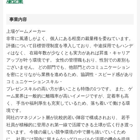
場企業
事業内容
上場ゲームメーカー
非常に風通しがよく、個人にある程度の裁量権を委ねています。
評価について目標管理制度を導入しており、中途採用でもハンデ
ィはなく、 在籍年数が少なくとも実力があれば昇進・キャリア
アップが叶う環境です。 女性の管理職もおり、性別での差別も
ございません。 どの部門でも、他部門とのコミュニケーション
を密にとりながら業務を進めるため、協調性・スピード感があり
コミュニケーションスキル・
プレゼンスキルの高い方が多いことも特徴の1つです。 また、ゲ
ーム業界は一般的に離職率が高いイメージですが、定着率も高
く、 手当や福利厚生も充実しているため、落ち着いて働ける環
境です。
同社のマネジメント層が比較的若い陣容で構成されおり、 若手
社員が積極的に登用され第一線で活躍できる土壌が広く行き渡っ
ています。 今後の厳しい競争環境の中で勝ち抜いていくため
に、 社員には国内に留まらないグローバルな活躍の機会を提供