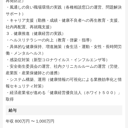
再発防止）
・風通しの良い職場環境の実践（各種相談窓口の運営、問題解決
サポート）
・キャリア支援（勤務・成績・健康不良者への再生教育・支援、
社内再配置、再就職支援）
３．健康推進（健康経営の実践）
・ヘルスリテラシーの向上（教育・啓蒙・指導）
・具体的な健康保持、増進施策（食生活・運動・女性・長時間労
働・メンタルヘルス）
・感染症対策（新型コロナウイルス・インフルエンザ等）
・安全衛生委員会の運営、社内クリニカルルームの運営（労使、
産業医・産業保健師との連携）
・システム構築、運用（健康情報の可視化による業務効率化と情
報セキュリティ対策）
・経済産業省が進める「健康経営優良法人（ホワイト５００）」
取得
給与
年収 800万円 〜 1,000万円