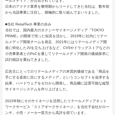
ールメディア」が注目されています。
日本のアドテク業界を黎明期からリードしてきた当社は、数年前
から当該事業に注目し、積極的に取り組んでまいりました。
■当社 RetailTech 事業の歩み
当社では、国内最大のタクシーサイネージメディア『TOKYO
PRIME』の開発で培った知見を活かし、2019年に社内にリテー
ルメディア開発チームを発足、2021年にはリテールメディア開
発に特化したJVを立ち上げるなど、CVSやドラッグストアなどの
小売事業者とのPoCを通じてリテールメディア開発の価値探求に
試行錯誤を重ねてきました。
広告主にとってのリテールメディアの本質的価値である「商品を
手にする直前に目にするメディア」というコンセプトを追求する
結果、ハードウェアをゼロから開発し、商品棚に設置可能な縦型
サイネージシステムを作り上げました。
2023年秋にそのサイネージを活用したリテールメディアネット
ワークサービス「ストアギークサイネージ」を当社子会社がロー
ンチ。小売・メーカー双方から高評を得ています。