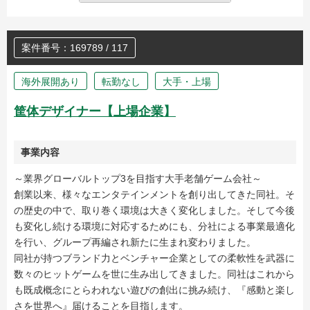
案件番号：169789 / 117
海外展開あり
転勤なし
大手・上場
筐体デザイナー【上場企業】
事業内容
～業界グローバルトップ3を目指す大手老舗ゲーム会社～
創業以来、様々なエンタテインメントを創り出してきた同社。そ
の歴史の中で、取り巻く環境は大きく変化しました。そして今後
も変化し続ける環境に対応するためにも、分社による事業最適化
を行い、グループ再編され新たに生まれ変わりました。
同社が持つブランド力とベンチャー企業としての柔軟性を武器に
数々のヒットゲームを世に生み出してきました。同社はこれから
も既成概念にとらわれない遊びの創出に挑み続け、『感動と楽し
さを世界へ』届けることを目指します。