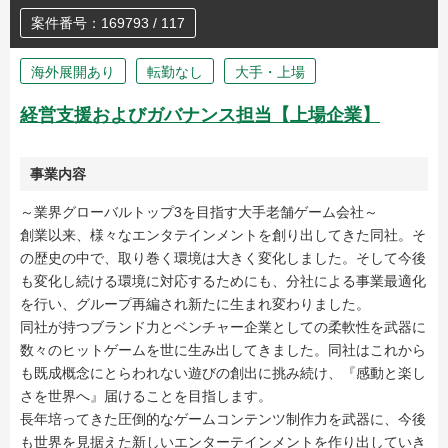
案件番号：169793 / 117
海外展開あり
転勤なし
大手・上場
経営支援およびガバナンス担当【上場企業】
事業内容
～業界グローバルトップ3を目指す大手老舗ゲーム会社～
創業以来、様々なエンタテインメントを創り出してきた同社。そ
の歴史の中で、取り巻く環境は大きく変化しました。そして今後
も変化し続ける環境に対応するためにも、分社による事業最適化
を行い、グループ再編され新たに生まれ変わりました。
同社が持つブランド力とベンチャー企業としての柔軟性を武器に
数々のヒットゲームを世に生み出してきました。同社はこれから
も既成概念にとらわれない遊びの創出に挑み続け、『感動と楽し
さを世界へ』届けることを目指します。
長年培ってきた圧倒的なゲームコンテンツ制作力を武器に、今後
も世界を見据えた新しいエンターテインメントを作り出していき