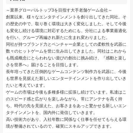
～業界グローバルトップ3を目指す大手老舗ゲーム会社～
創業以来、様々なエンタテインメントを創り出してきた同社。そ
の歴史の中で、取り巻く環境は大きく変化しました。そして今後
も変化し続ける環境に対応するためにも、分社による事業最適化
を行い、グループ再編され新たに生まれ変わりました。
同社が持つブランド力とベンチャー企業としての柔軟性を武器に
数々のヒットゲームを世に生み出してきました。同社はこれから
も既成概念にとらわれない遊びの創出に挑み続け、『感動と楽し
さを世界へ』届けることを目指します。
長年培ってきた圧倒的なゲームコンテンツ制作力を武器に、今後
も世界を見据えた新しいエンターテインメントを作り出していき
たいと考えています。
ゲームの市場は今後も多種多様に拡張し続けています。私達はこ
のスピード感と広がりを楽しみながら、常にアンテナを高く持
ち、時代の先を見据えた、お客さまをあっと驚かせる新しいエン
タテインメントを、国内外に発信していきます。
高い技術力があり、入社年数に関係なく仕事を任せてもらえる環
境が整備されているので、確実にスキルアップできます。