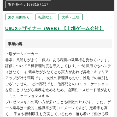
案件番号：169815 / 117
海外展開あり
転勤なし
大手・上場
UI/UXデザイナー（WEB）【上場ゲーム会社】
事業内容
上場ゲームメーカー
非常に風通しがよく、個人にある程度の裁量権を委ねています。
評価について目標管理制度を導入しており、中途採用でもハンデ
ィはなく、 在籍年数が少なくとも実力があれば昇進・キャリア
アップが叶う環境です。 女性の管理職もおり、性別での差別も
ございません。 どの部門でも、他部門とのコミュニケーション
を密にとりながら業務を進めるため、協調性・スピード感があり
コミュニケーションスキル・
プレゼンスキルの高い方が多いことも特徴の1つです。 また、ゲ
ーム業界は一般的に離職率が高いイメージですが、定着率も高
く、 手当や福利厚生も充実しているため、落ち着いて働ける環