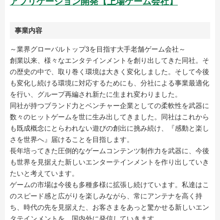
アプリケーション開発【上場ゲーム会社】
事業内容
～業界グローバルトップ3を目指す大手老舗ゲーム会社～
創業以来、様々なエンタテインメントを創り出してきた同社。そ
の歴史の中で、取り巻く環境は大きく変化しました。そして今後
も変化し続ける環境に対応するためにも、分社による事業最適化
を行い、グループ再編され新たに生まれ変わりました。
同社が持つブランド力とベンチャー企業としての柔軟性を武器に
数々のヒットゲームを世に生み出してきました。同社はこれから
も既成概念にとらわれない遊びの創出に挑み続け、『感動と楽し
さを世界へ』届けることを目指します。
長年培ってきた圧倒的なゲームコンテンツ制作力を武器に、今後
も世界を見据えた新しいエンターテインメントを作り出していき
たいと考えています。
ゲームの市場は今後も多種多様に拡張し続けています。私達はこ
のスピード感と広がりを楽しみながら、常にアンテナを高く持
ち、時代の先を見据えた、お客さまをあっと驚かせる新しいエン
タテインメントを、国内外に発信していきます。