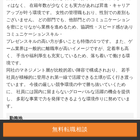
ィはなく、 在籍年数が少なくとも実力があれば昇進・キャリア
アップが叶う環境です。 女性の管理職もおり、性別での差別も
ございません。 どの部門でも、他部門とのコミュニケーション
を密にとりながら業務を進めるため、協調性・スピード感があり
コミュニケーションスキル・
プレゼンスキルの高い方が多いことも特徴の1つです。 また、ゲ
ーム業界は一般的に離職率が高いイメージですが、定着率も高
く、 手当や福利厚生も充実しているため、落ち着いて働ける環
境です。
同社のマネジメント層が比較的若い陣容で構成されおり、 若手
社員が積極的に登用され第一線で活躍できる土壌が広く行き渡っ
ています。 今後の厳しい競争環境の中で勝ち抜いていくため
に、 社員には国内に留まらないグローバルな活躍の機会を提供
し、 多彩な事業で力を発揮できるような環境作りに努めていま
す。
勤務地
無料転職相談
大阪市内