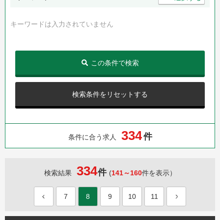
キーワードは入力されていません
この条件で検索
検索条件をリセットする
3
3
4
件
条件に合う求人
334
件
検索結果
(
141～160
件を表示）
7
8
9
10
11