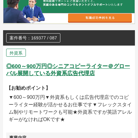
案件番号：169377 / 087
外資系
◎600～900万円◎シニアコピーライター＠グロー
バル展開している外資系広告代理店
【お勧めポイント】
▼600～900万円▼外資系もしくは広告代理店でのコピ
ーライター経験が活かせるお仕事です▼フレックスタイ
ム制やリモートワークも可能★外資系ですが英語アレル
ギーがなければOKです★
事業内容