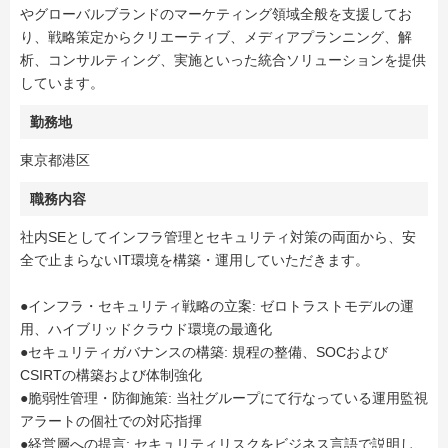
やグローバルブランドのマーケティング領域全般を支援してお
り、戦略策定からクリエーティブ、メディアプランニング、解
析、コンサルティング、実施といった統合ソリューションを提供
しています。
勤務地
東京都港区
職務内容
社内SEとしてインフラ管理とセキュリティ対策の両面から、安
全で止まらないIT環境を構築・運用していただきます。
●インフラ・セキュリティ戦略の立案: ゼロトラストモデルの運
用、ハイブリッドクラウド環境の最適化
●セキュリティガバナンスの構築: 規程の整備、SOCおよび
CSIRTの構築および体制強化
●脆弱性管理・防御施策: 当社グループにて行なっている運用監視
アラートの個社での対応指揮
●経営層への提言: セキュリティリスクをビジネス言語で説明し、