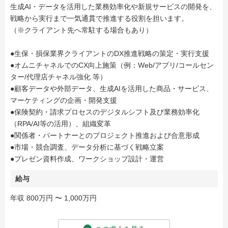
生成AI・データを活用した業務効率化や新規サービスの開発を、
戦略から実行まで一気通貫で推進する役割を担います。
（※クライアント先へ常駐する場合もあり）
●生保・損保業界クライアントのDX推進戦略の策定・実行支援
●オムニチャネルでのCX向上施策（例：Web/アプリ/コールセン
ター/代理店チャネル強化 等）
●顧客データや外部データ、生成AIを活用した商品・サービス、
マーケティングの企画・開発支援
●保険契約・請求プロセスのデジタルシフト及び業務効率化
（RPA/AI等の活用）、組織変革
●関係者・パートナーとのプロジェクト推進および合意形成
●市場・競合調査、データ分析に基づく戦略立案
●プレゼン資料作成、ワークショップ設計・運営
給与
年収 800万円 〜 1,000万円