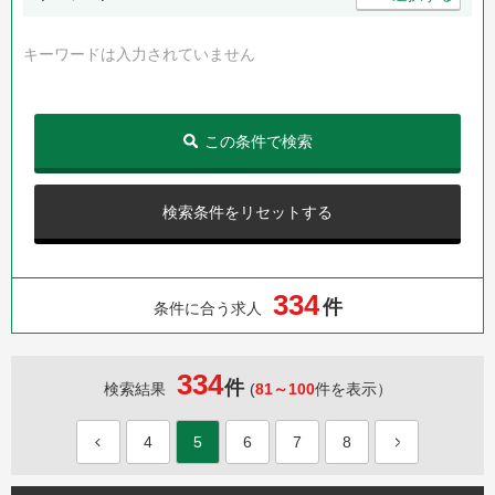
キーワードは入力されていません
この条件で検索
検索条件をリセットする
3
3
4
件
条件に合う求人
334
件
検索結果
(
81～100
件を表示）
4
5
6
7
8