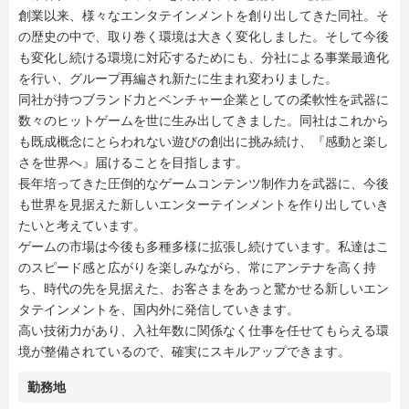
創業以来、様々なエンタテインメントを創り出してきた同社。そ
の歴史の中で、取り巻く環境は大きく変化しました。そして今後
も変化し続ける環境に対応するためにも、分社による事業最適化
を行い、グループ再編され新たに生まれ変わりました。
同社が持つブランド力とベンチャー企業としての柔軟性を武器に
数々のヒットゲームを世に生み出してきました。同社はこれから
も既成概念にとらわれない遊びの創出に挑み続け、『感動と楽し
さを世界へ』届けることを目指します。
長年培ってきた圧倒的なゲームコンテンツ制作力を武器に、今後
も世界を見据えた新しいエンターテインメントを作り出していき
たいと考えています。
ゲームの市場は今後も多種多様に拡張し続けています。私達はこ
のスピード感と広がりを楽しみながら、常にアンテナを高く持
ち、時代の先を見据えた、お客さまをあっと驚かせる新しいエン
タテインメントを、国内外に発信していきます。
高い技術力があり、入社年数に関係なく仕事を任せてもらえる環
境が整備されているので、確実にスキルアップできます。
勤務地