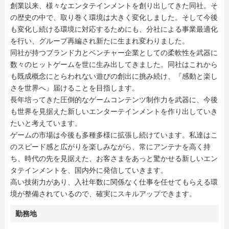
創業以来、様々なエンタテインメントを創り出してきた同社。そ
の歴史の中で、取り巻く環境は大きく変化しました。そして今後
も変化し続ける環境に対応するためにも、分社による事業最適化
を行い、グループ再編され新たに生まれ変わりました。
同社が持つブランド力とベンチャー企業としての柔軟性を武器に
数々のヒットゲームを世に生み出してきました。同社はこれから
も既成概念にとらわれない遊びの創出に挑み続け、『感動と楽し
さを世界へ』届けることを目指します。
長年培ってきた圧倒的なゲームコンテンツ制作力を武器に、今後
も世界を見据えた新しいエンターテインメントを作り出していき
たいと考えています。
ゲームの市場は今後も多種多様に拡張し続けています。私達はこ
のスピード感と広がりを楽しみながら、常にアンテナを高く持
ち、時代の先を見据えた、お客さまをあっと驚かせる新しいエン
タテインメントを、国内外に発信していきます。
高い技術力があり、入社年数に関係なく仕事を任せてもらえる環
境が整備されているので、確実にスキルアップできます。
勤務地