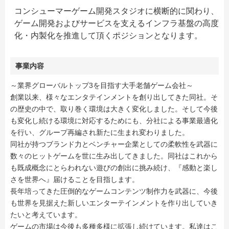
コンシューマーゲーム開発スタジオに横断的に関わり、
ゲーム開発およびサービスを支えるインフラ基盤の高度
化・内製化を推進して頂くポジションとなります。
事業内容
～業界グローバルトップ3を目指す大手老舗ゲーム会社～
創業以来、様々なエンタテインメントを創り出してきた同社。そ
の歴史の中で、取り巻く環境は大きく変化しました。そして今後
も変化し続ける環境に対応するためにも、分社による事業最適化
を行い、グループ再編され新たに生まれ変わりました。
同社が持つブランド力とベンチャー企業としての柔軟性を武器に
数々のヒットゲームを世に生み出してきました。同社はこれから
も既成概念にとらわれない遊びの創出に挑み続け、『感動と楽し
さを世界へ』届けることを目指します。
長年培ってきた圧倒的なゲームコンテンツ制作力を武器に、今後
も世界を見据えた新しいエンターテインメントを作り出していき
たいと考えています。
ゲームの市場は今後も多種多様に拡張し続けています。私達はこ