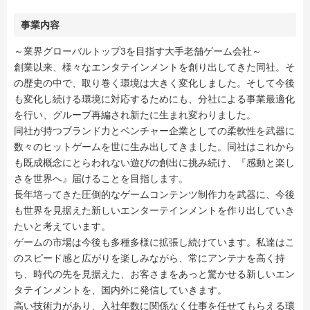
事業内容
～業界グローバルトップ3を目指す大手老舗ゲーム会社～
創業以来、様々なエンタテインメントを創り出してきた同社。そ
の歴史の中で、取り巻く環境は大きく変化しました。そして今後
も変化し続ける環境に対応するためにも、分社による事業最適化
を行い、グループ再編され新たに生まれ変わりました。
同社が持つブランド力とベンチャー企業としての柔軟性を武器に
数々のヒットゲームを世に生み出してきました。同社はこれから
も既成概念にとらわれない遊びの創出に挑み続け、『感動と楽し
さを世界へ』届けることを目指します。
長年培ってきた圧倒的なゲームコンテンツ制作力を武器に、今後
も世界を見据えた新しいエンターテインメントを作り出していき
たいと考えています。
ゲームの市場は今後も多種多様に拡張し続けています。私達はこ
のスピード感と広がりを楽しみながら、常にアンテナを高く持
ち、時代の先を見据えた、お客さまをあっと驚かせる新しいエン
タテインメントを、国内外に発信していきます。
高い技術力があり、入社年数に関係なく仕事を任せてもらえる環