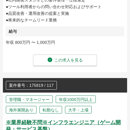
●社内開発スタジオとの要件整理・仕様策定
●ツール利用者からの問い合わせ対応およびサポート
●品質改善・運用改善の提案と実施
●将来的なチームリード業務
給与
年収 800万円 〜 1,000万円
この求人を見る
案件番号：175819 / 117
管理職・マネージャー
年収1000万円以上
海外展開あり
転勤なし
大手・上場
※業界経験不問※インフラエンジニア（ゲーム開
発・サービス基盤）