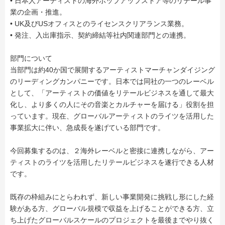
• 日本人アーティストの海外ポップアップストア等のリテール事
業の企画・推進。
• UK及びUSオフィスとのライセンスクリアランス業務。
• 発注、入出庫指示、契約締結等社内関連部門との連携。
部門について
当部門は約40か国で展開するアーティストマーチャンダイジング
のリーディングカンパニーです。日本では同社の一つのレーベル
として、「アーティストの価値をリテールビジネスを通して最大
化し、より多くの人にその音楽とカルチャーを届ける」役割を担
っています。現在、グローバルアーティストのライツを活用した
事業拡大に伴い、急成長を遂げている部門です。
今回募集するのは、２海外レーベルと密接に連携しながら、アー
ティストのライツを活用したリテールビジネスを遂行できる人材
です。
既存の枠組みにとらわれず、新しい事業開発に挑戦し形にした経
験がある方、グローバル規模で収益を上げることができる方、立
ち上げたグローバルスケールのプロジェクトを最後までやり抜く