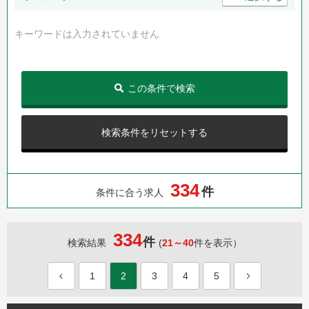
キーワードは入力されていません
この条件で検索
検索条件をリセットする
3
3
4
件
条件に合う求人
334
件
検索結果
(
21～40
件を表示）
1
2
3
4
5