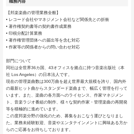
職務内容
【邦楽楽曲の管理業務全般】
• レコード会社やマネジメント会社など関係先との折衝
• 著作権契約書等の契約書作成業務
• 印税分配計算業務
• 著作権管理団体への届出等を含む対応
• 作家等の関係者からの問い合わせ対応
部門について
同社は全世界36カ国、43オフィスを拠点に持つ音楽出版社（本
社 Los Angeles）の日本法人です。
現在の管理楽曲数は300万曲を超え世界最大規模を誇り、国内外
の最新ヒット曲からスタンダード楽曲まで、幅広く管理を行って
います。また、楽曲の各方面へのライセンス、作家マネジメン
ト、音楽ラジオ番組の制作、様々な契約作家・管理楽曲の再開発
等を積極的に進めています。
この度邦楽分野の強化のため、募集をおこなう運びとなりまし
た。業務未経験歓迎、音楽やエンタテインメントに興味ある方か
らのご応募をお待ちしております。