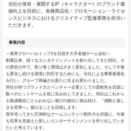
当社が保有・展開するIP（キャラクター）のブランド価
値向上を目的に、各種商品化・プロモーション・ライセ
ンスビジネスにおけるクリエイティブ監修業務を担当い
ただきます。
事業内容
～業界グローバルトップ3を目指す大手老舗ゲーム会社～
創業以来、様々なエンタテインメントを創り出してきた同社。そ
の歴史の中で、取り巻く環境は大きく変化しました。そして今後
も変化し続ける環境に対応するためにも、分社による事業最適化
を行い、グループ再編され新たに生まれ変わりました。
同社が持つブランド力とベンチャー企業としての柔軟性を武器に
数々のヒットゲームを世に生み出してきました。同社はこれから
も既成概念にとらわれない遊びの創出に挑み続け、『感動と楽し
さを世界へ』届けることを目指します。
長年培ってきた圧倒的なゲームコンテンツ制作力を武器に、今後
も世界を見据えた新しいエンターテインメントを作り出していき
たいと考えています。