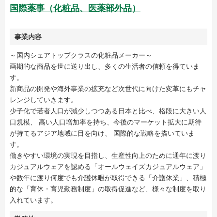
国際薬事（化粧品、医薬部外品）
事業内容
～国内シェアトップクラスの化粧品メーカー～
画期的な商品を世に送り出し、多くの生活者の信頼を得ていま
す。
新商品の開発や海外事業の拡充など次世代に向けた変革にもチャ
レンジしていきます。
少子化で若者人口が減少しつつある日本と比べ、格段に大きい人
口規模、 高い人口増加率を持ち、今後のマーケット拡大に期待
が持てるアジア地域に目を向け、 国際的な戦略を描いていま
す。
働きやすい環境の実現を目指し、生産性向上のために通年に渡り
カジュアルウェアを認める「オールウェイズカジュアルウェア」
や数年に渡り何度でも介護休暇が取得できる「介護休業」、積極
的な「育休・育児勤務制度」の取得促進など、様々な制度を取り
入れています。