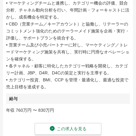
• マーケティングチームと連携し、カテゴリー機会の評価、競合
分析、チャネル動向分析を行い、年間計画・フォーキャストに活
かし、成長機会を特定する。
• CBD（営業チーム／キーアカウント）と協働し、リテーラーの
コミットメント強化のためのテーラーメイド施策を企画・実行・
評価し、サポートプランを統合する。
• 営業チーム及び小売パートナーに対し、マーケティング／トレ
ードマーケティング施策を共有し、実行時に円滑なオペレーショ
ンを確保する。
• 各チャネル・顧客に特化したカテゴリー戦略を開発し、カテゴ
リー計画、JBP、D4R、D4Cの策定と実行を主導する。
• カテゴリー投資、BMI、CCP を管理・最適化し、最適な投資で
売上目標を達成する。
給与
年収 760万円 〜 830万円
この求人を見る