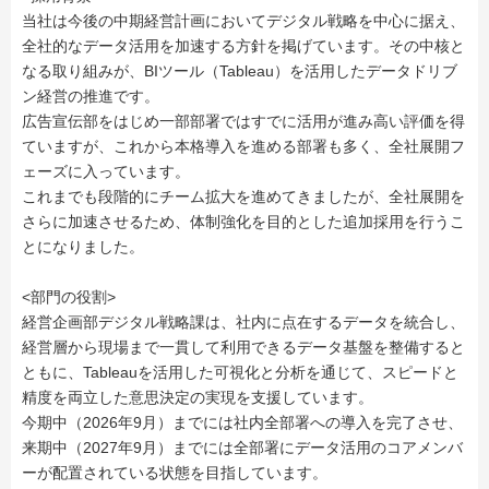
当社は今後の中期経営計画においてデジタル戦略を中心に据え、
全社的なデータ活用を加速する方針を掲げています。その中核と
なる取り組みが、BIツール（Tableau）を活用したデータドリブ
ン経営の推進です。
広告宣伝部をはじめ一部部署ではすでに活用が進み高い評価を得
ていますが、これから本格導入を進める部署も多く、全社展開フ
ェーズに入っています。
これまでも段階的にチーム拡大を進めてきましたが、全社展開を
さらに加速させるため、体制強化を目的とした追加採用を行うこ
とになりました。
<部門の役割>
経営企画部デジタル戦略課は、社内に点在するデータを統合し、
経営層から現場まで一貫して利用できるデータ基盤を整備すると
ともに、Tableauを活用した可視化と分析を通じて、スピードと
精度を両立した意思決定の実現を支援しています。
今期中（2026年9月）までには社内全部署への導入を完了させ、
来期中（2027年9月）までには全部署にデータ活用のコアメンバ
ーが配置されている状態を目指しています。