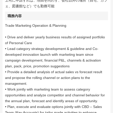
上司に申請すれば、理由を問わず、会社以外の場所（自宅、カフ
ェ、図書館など）でも勤務可能
職務内容
Trade Marketing Operation & Planning
• Drive and deliver yearly business results of assigned portfolio
of Personal Care
• Lead category strategy development & guideline and Co-
developed innovation launch with marketing team since
campaign development, financial P&L, channels & activation
plan, pack, price, promotion suggestions
• Provide a detailed analysis of actual sales vs forecast result
and propose the rolling channel or action plans to the
management.
• Work jointly with marketing team to assess category
opportunities and analyze competitor and channel behavior for
the annual plan, forecast and identify areas of opportunity.
• Plan, execute and evaluate options jointly with CBD – Sales
Team (Key Accounts) for tailor made activities to enhance