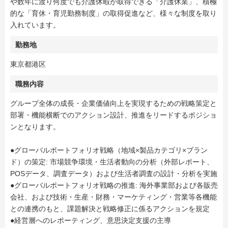
や数年に渡り何度でも介護休暇が取得できる「介護休業」、積極
的な「育休・育児勤務制度」の取得促進など、様々な制度を取り
入れています。
勤務地
東京都港区
職務内容
グループ全体の成長・企業価値向上を実現するための戦略策定と
部署・機能横断でのアクション設計、推進をリードするポジショ
ンとなります。
●グローバルポートフォリオ戦略（地域×製品カテゴリ×ブラン
ド）の策定: 市場競争環境・生活者動向の分析（外部レポート、
POSデータ、調査データ）および生活者調査の設計・分析を実施
●グローバルポートフォリオ戦略の推進: 海外事業部および各販売
会社、および技術・生産・財務・マーケティング・営業等各機能
との連携のもと、課題解決と戦略修正に係るアクションを規定
●経営層へのレポーティング、意思決定支援の主導