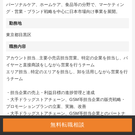
パーソナルケア、ホームケア、食品等の分野で、マーケティン
グ・営業・ブランド戦略を中心に日本市場向け事業を展開。
勤務地
東京都目黒区
職務内容
アカウント担当...主要小売店担当営業。特定の企業を担当し、バ
イヤーと直接商談をしながら営業を行うチーム
エリア担当...特定のエリアを担当し、卸を活用しながら営業を行
うチーム
・担当企業の売上・利益目標の進捗管理と達成
・大手ドラッグストアチェーン、GSM等担当企業の販売戦略・
プロモーションプランの立案、実施、改善
・大手ドラッグストアチェーン、GSM等担当企業とのパートナ
ーシップの確立
無料転職相談
・チーム内の各ファンクションとの連携
・社内関連部署との連携