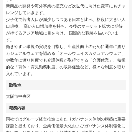
新商品の開発や海外事業の拡充など次世代に向けた変革にもチャ
レンジしていきます。
少子化で若者人口が減少しつつある日本と比べ、格段に大きい人
口規模、 高い人口増加率を持ち、今後のマーケット拡大に期待
が持てるアジア地域に目を向け、 国際的な戦略を描いていま
す。
働きやすい環境の実現を目指し、生産性向上のために通年に渡り
カジュアルウェアを認める「オールウェイズカジュアルウェア」
や数年に渡り何度でも介護休暇が取得できる「介護休業」、積極
的な「育休・育児勤務制度」の取得促進など、様々な制度を取り
入れています。
勤務地
大阪市中央区
職務内容
同社ではグループ経営推進にあたりガバナンス体制の構築は重要
課題と捉えており、企業価値最大化およびガバナンス体制強化に