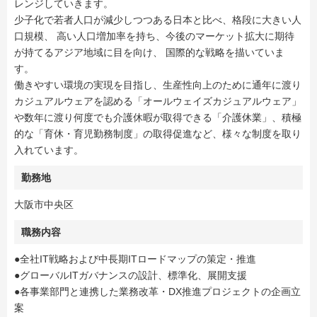
レンジしていきます。
少子化で若者人口が減少しつつある日本と比べ、格段に大きい人
口規模、 高い人口増加率を持ち、今後のマーケット拡大に期待
が持てるアジア地域に目を向け、 国際的な戦略を描いていま
す。
働きやすい環境の実現を目指し、生産性向上のために通年に渡り
カジュアルウェアを認める「オールウェイズカジュアルウェア」
や数年に渡り何度でも介護休暇が取得できる「介護休業」、積極
的な「育休・育児勤務制度」の取得促進など、様々な制度を取り
入れています。
勤務地
大阪市中央区
職務内容
●全社IT戦略および中⾧期ITロードマップの策定・推進
●グローバルITガバナンスの設計、標準化、展開支援
●各事業部門と連携した業務改革・DX推進プロジェクトの企画立
案