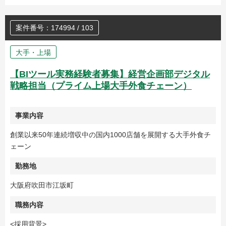
案件番号：174994 / 103
大手・上場
【BIツール実務経験者募集】経営企画部デジタル
戦略担当（プライム上場大手外食チェーン）
事業内容
創業以来50年連続増収中の国内1000店舗を展開する大手外食チ
ェーン
勤務地
大阪府吹田市江坂町
職務内容
<採用背景>