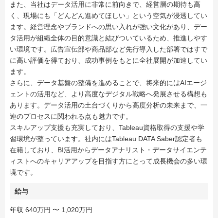
また、当社はデータ活用に非常に前向きで、経営層の期待も高
く、現場にも「どんどん進めてほしい」という空気が浸透してい
ます。経営理念やブランドへの思い入れが強い文化があり、デー
タ活用が組織全体の目的意識と結びついているため、推進しやす
い環境です。広告宣伝部や商品部など先行導入した部署ではすで
に高い評価を得ており、成功事例をもとに全社展開が加速してい
ます。
さらに、データ基盤の整備を進めることで、将来的にはAIエージ
ェントの活用など、より高度なデジタル戦略へ発展させる構想も
あります。データ活用の土台づくりから高度分析の未来まで、一
連のプロセスに関われる点も魅力です。
スキルアップ支援も充実しており、Tableau資格取得の支援や学
習環境が整っています。社内にはTableau DATA Saber認定者も
在籍しており、BI活用からデータアナリスト・データサイエンテ
ィストへのキャリアアップを目指す方にとって成長機会の多い環
境です。
給与
年収 640万円 〜 1,020万円