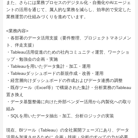
また、さらには業務プロセスのデジタル化・自働化やAIエージェ
ントの活用を通じて、属人的な業務を減らし、効率的で安定した
業務運営の仕組みづくりを進めています。
<業務内容>
・各部署のデータ活用支援（要件整理、プロジェクトマネジメン
ト、伴走支援）
・Tableau活用促進のための社内コミュニティ運営、ワークショ
ップ・勉強会の企画・実施
・Tableauを用いたデータ集計・加工・運用
・Tableauダッシュボードの新規作成・改善・運用
・経営層向けダッシュボードの作成およびデータ連携の調整
・既存ツール（Excel等）で構築された集計・分析業務のTableau
置き換え
・データ基盤整備に向けた外部ベンダー活用から内製化への取り
組み
・SQLを用いたデータ抽出・加工、分析ロジックの実装
現在、BIツール（Tableau）の全社展開フェーズにあり、データ
活用を加速させるために 企画・技術・分析のすべての力が必要