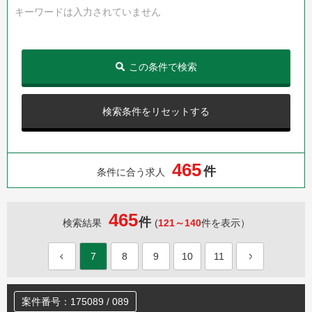
キーワードは入力されていません
この条件で検索
検索条件をリセットする
4
6
5
件
条件に合う求人
465
件
検索結果
(
121～140
件を表示）
7
8
9
10
11
案件番号：175089 / 089