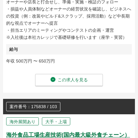
オーナーや店長と打合せし、準備・実施・検証のフォロー
・損益や人員体制などオーナーの経営状況を確認し、ビジネスへ
の投資（例：改装やビルド&スクラップ、採用活動）など中長期
的な視点でオーナーへ提言
・担当エリアのミーティングやコンテストの企画・運営
※入社後は本社カレッジで基礎研修を行います（座学・実習）
給与
年収 500万円 〜 650万円
この求人を見る
案件番号：175838 / 103
海外展開あり
大手・上場
海外食品工場生産技術(国内最大級外食チェーン）