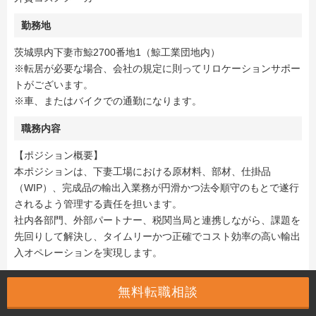
勤務地
茨城県内下妻市鯨2700番地1（鯨工業団地内）
※転居が必要な場合、会社の規定に則ってリロケーションサポー
トがございます。
※車、またはバイクでの通勤になります。
職務内容
【ポジション概要】
本ポジションは、下妻工場における原材料、部材、仕掛品
（WIP）、完成品の輸出入業務が円滑かつ法令順守のもとで遂行
されるよう管理する責任を担います。
社内各部門、外部パートナー、税関当局と連携しながら、課題を
先回りして解決し、タイムリーかつ正確でコスト効率の高い輸出
入オペレーションを実現します。
【主な職務内容】
無料転職相談
・入庫トラックのスケジュール管理を行い、倉庫および生産性最