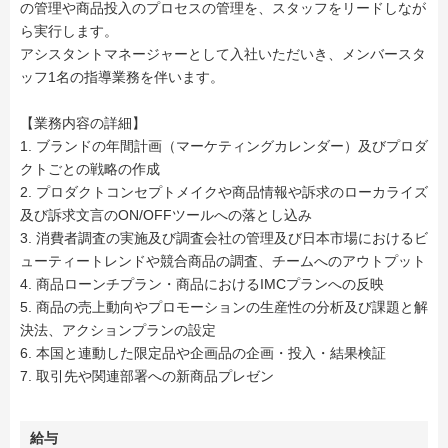
の管理や商品投入のプロセスの管理を、スタッフをリードしなが
ら実行します。
アシスタントマネージャーとして入社いただいき、メンバースタ
ッフ1名の指導業務を伴います。
【業務内容の詳細】
1. ブランドの年間計画（マーケティングカレンダー）及びプロダ
クトごとの戦略の作成
2. プロダクトコンセプトメイクや商品情報や訴求のローカライズ
及び訴求文言のON/OFFツールへの落とし込み
3. 消費者調査の実施及び調査会社の管理及び日本市場におけるビ
ューティートレンドや競合商品の調査、チームへのアウトプット
4. 商品ローンチプラン・商品におけるIMCプランへの反映
5. 商品の売上動向やプロモーションの生産性の分析及び課題と解
決法、アクションプランの設定
6. 本国と連動した限定品や企画品の企画・投入・結果検証
7. 取引先や関連部署への新商品プレゼン
給与