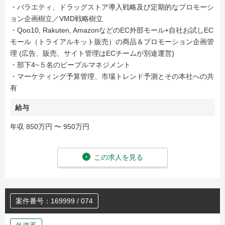
・バラエティ、ドラッグストア導入戦略及び定期的なプロモーシ
ョン企画樹立／VMD戦略樹立
・Qoo10, Rakuten, AmazonなどのEC外部モール+自社お試しEC
モール（トライアルキット販売）の商品＆プロモーション企画管
理 (広告、販売、サイト管理はECチームが別途運営)
・部下4~５名のピープルマネジメント
・マーケティング予算管理、市場トレンド予測とその本社への共
有
給与
年収 850万円 〜 950万円
この求人を見る
案件番号：169999 / 074