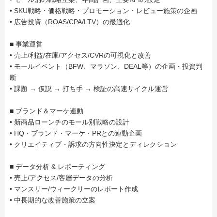
• SKU戦略・価格戦略・プロモーション・レビュー施策の企画
• 広告投資（ROAS/CPA/LTV）の最適化
■ 事業運営
• 売上/利益/在庫/アクセス/CVRの可視化と改善
• モールイベント（BFW、マラソン、DEAL等）の企画・投資判
断
• 課題 → 仮説 → 打ち手 → 検証の高速サイクル運営
■ ブランド＆マーケ連動
• 新商品ローンチのモール別戦略の設計
• HQ・ブランド・マーケ・PRとの連動企画
• クリエイティブ・訴求の方向性決定とディレクション
■ データ分析 & レポーティング
• 売上/アクセス/客層データの分析
• マンスリー/ウィークリーのレポート作成
• 中長期的な改善施策の立案