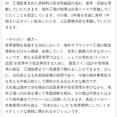
や、工場監査含めた原材料の安全性確認の流れ、基準・目線を理
解していただきます。海外工場の指導は出張ベースで実施してい
ただくことを想定しています。その後、1年後を目途に海外（中
国またはタイ）に駐在いただき、上記業務内容を実施していただ
きます。
＜やりがい・魅力＞
世界展開を加速する当社において、海外サプライヤー工場の製造
体制をゼロから構築・改善していく、非常に裁量の大きなポジシ
ョンです。単なる品質管理ではなく、シェフが求める“スシロー
品質”を世界中で安定再現するために、製造ライン設計や管理基
準の策定、工場指導まで一気通貫で携わることができます。さら
に、当社初となる生産技術職の採用であり、今後の海外事業拡大
を支える中核人材として期待される点も大きな魅力です。
入社後は国内で当社独自の品質基準や安全管理を学びながら、海
外工場への出張を通じて実践経験を積み、その後は中国またはタ
イの海外拠点でグローバルに活躍いただきます。食品メーカー・
外食業界の枠を超え、“日本のおいしさ”を世界標準にしていくダ
イナミックな挑戦に携われるポジションです。