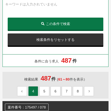
キーワードは入力されていません
この条件で検索
検索条件をリセットする
4
8
7
件
条件に合う求人
487
件
検索結果
(
61～80
件を表示）
4
5
6
7
8
案件番号：175497 / 078