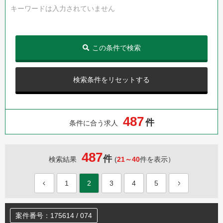
キーワードは入力されていません
この条件で検索
検索条件をリセットする
4
8
7
件
条件に合う求人
487
件
検索結果
(
21～40
件を表示）
1
2
3
4
5
案件番号：175614 / 074