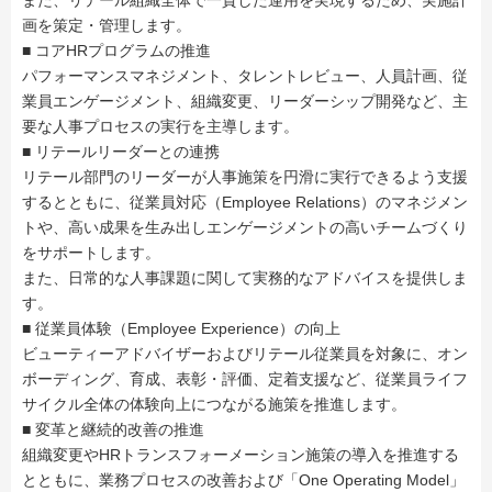
また、リテール組織全体で一貫した運用を実現するため、実施計
画を策定・管理します。
■ コアHRプログラムの推進
パフォーマンスマネジメント、タレントレビュー、人員計画、従
業員エンゲージメント、組織変更、リーダーシップ開発など、主
要な人事プロセスの実行を主導します。
■ リテールリーダーとの連携
リテール部門のリーダーが人事施策を円滑に実行できるよう支援
するとともに、従業員対応（Employee Relations）のマネジメン
トや、高い成果を生み出しエンゲージメントの高いチームづくり
をサポートします。
また、日常的な人事課題に関して実務的なアドバイスを提供しま
す。
■ 従業員体験（Employee Experience）の向上
ビューティーアドバイザーおよびリテール従業員を対象に、オン
ボーディング、育成、表彰・評価、定着支援など、従業員ライフ
サイクル全体の体験向上につながる施策を推進します。
■ 変革と継続的改善の推進
組織変更やHRトランスフォーメーション施策の導入を推進する
とともに、業務プロセスの改善および「One Operating Model」