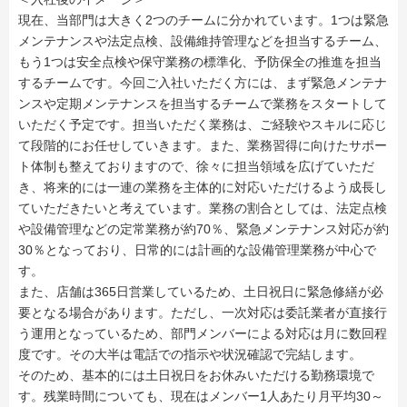
現在、当部門は大きく2つのチームに分かれています。1つは緊急
メンテナンスや法定点検、設備維持管理などを担当するチーム、
もう1つは安全点検や保守業務の標準化、予防保全の推進を担当
するチームです。今回ご入社いただく方には、まず緊急メンテナ
ンスや定期メンテナンスを担当するチームで業務をスタートして
いただく予定です。担当いただく業務は、ご経験やスキルに応じ
て段階的にお任せしていきます。また、業務習得に向けたサポー
ト体制も整えておりますので、徐々に担当領域を広げていただ
き、将来的には一連の業務を主体的に対応いただけるよう成長し
ていただきたいと考えています。業務の割合としては、法定点検
や設備管理などの定常業務が約70％、緊急メンテナンス対応が約
30％となっており、日常的には計画的な設備管理業務が中心で
す。
また、店舗は365日営業しているため、土日祝日に緊急修繕が必
要となる場合があります。ただし、一次対応は委託業者が直接行
う運用となっているため、部門メンバーによる対応は月に数回程
度です。その大半は電話での指示や状況確認で完結します。
そのため、基本的には土日祝日をお休みいただける勤務環境で
す。残業時間についても、現在はメンバー1人あたり月平均30～