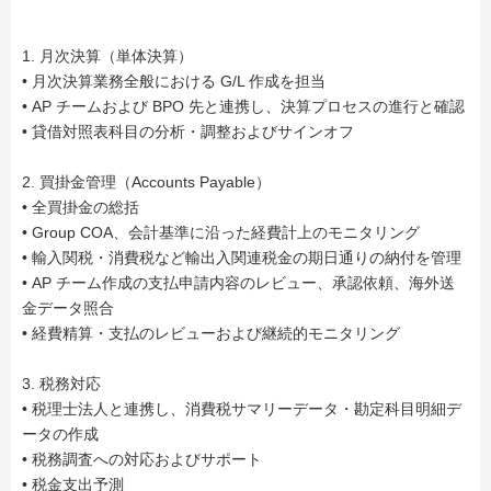
1. 月次決算（単体決算）
• 月次決算業務全般における G/L 作成を担当
• AP チームおよび BPO 先と連携し、決算プロセスの進行と確認
• 貸借対照表科目の分析・調整およびサインオフ
2. 買掛金管理（Accounts Payable）
• 全買掛金の総括
• Group COA、会計基準に沿った経費計上のモニタリング
• 輸入関税・消費税など輸出入関連税金の期日通りの納付を管理
• AP チーム作成の支払申請内容のレビュー、承認依頼、海外送
金データ照合
• 経費精算・支払のレビューおよび継続的モニタリング
3. 税務対応
• 税理士法人と連携し、消費税サマリーデータ・勘定科目明細デ
ータの作成
• 税務調査への対応およびサポート
• 税金支出予測