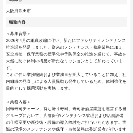
大阪府吹田市
職務内容
＜募集背景＞
2026年4月の組織改編に伴い、新たにファシリティメンテナンス
推進課を発足しました。従来のメンテナンス・修繕業務に加え、
安全点検・保守業務の標準化や予防保全の推進を通じて、事故を
未然に防ぐ体制の構築が新たなミッションとして加わっていま
す。
これに伴い業務範囲および業務量が拡大していることに加え、社
内組織の見直しによる人員異動も発生しているため、体制強化を
目的として採用活動を実施します。
＜業務内容＞
回転寿司チェーン、持ち帰り寿司、寿司居酒屋業態を運営する当
グループにおいて、店舗保守/メンテナンス管理および店舗設備
の仕様変更や新技術・設備の導入検討をご担当いただきます。実
際の現場のメンテナンスや保守・点検業務は委託業者が行います