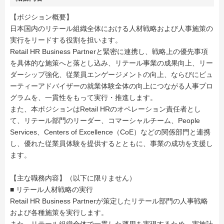
【ポジション概要】
日本国内のリテール組織全体における人材戦略および人事施策の
実行をリードする役割を担います。
Retail HR Business Partnerと緊密に連携し、戦略上の優先事項
を具体的な施策へと落とし込み、リテール事業の成果向上、リー
ダーシップ強化、従業員エンゲージメントの向上、ならびにビュ
ーティーアドバイザーの就業体験全体の向上につながる人事プロ
グラムを、一貫性をもって実行・推進します。
また、本ポジションはRetail HRのオペレーション責任者とし
て、リテール部門のリーダー、コマーシャルチーム、People
Services、Centers of Excellence（CoE）などの関係部門と連携
し、優れた従業員体験を提供するとともに、事業の成功を支援し
ます。
【主な職務内容】（以下に限りません）
■ リテール人材戦略の実行
Retail HR Business Partnerが策定したリテール部門の人事戦略
および各種施策を実行します。