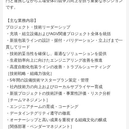
門と連携しながら工場全体の競争力向上を担う重要なポジション
です。
【主な業務内容】
プロジェクト・技術リーダーシップ
・充填・組立設備およびAGV関連プロジェクト全体を統括
・新規包装ラインの設計・据付・バリデーション・立上げまで一
貫してリード
・技術的妥当性を確保し、最適なソリューションを提供
・生産効率向上に向けたエンジニアリング改善を推進
・高度自動化包装ラインの改善・トラブルシューティング
［技術戦略・組織力強化］
・5年間の設備技術マスタープラン策定・管理
・社内技術力の向上およびローカルサプライヤー育成
・新規プロジェクトの技術評価・事業性評価・リスク分析
［チームマネジメント］
・エンジニアチームの育成・コーチング
・データインテグリティ遵守の徹底
・オーナーシップと高い成果を重視する組織文化の醸成
［関係部署・ベンダーマネジメント］