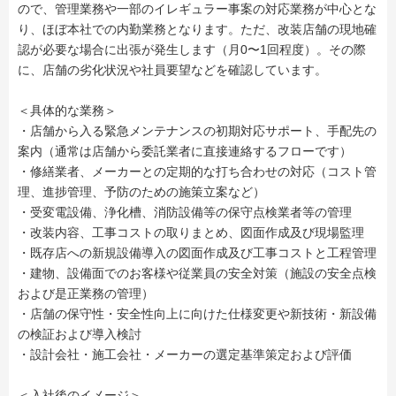
ので、管理業務や一部のイレギュラー事案の対応業務が中心とな
り、ほぼ本社での内勤業務となります。ただ、改装店舗の現地確
認が必要な場合に出張が発生します（月0〜1回程度）。その際
に、店舗の劣化状況や社員要望などを確認しています。
＜具体的な業務＞
・店舗から入る緊急メンテナンスの初期対応サポート、手配先の
案内（通常は店舗から委託業者に直接連絡するフローです）
・修繕業者、メーカーとの定期的な打ち合わせの対応（コスト管
理、進捗管理、予防のための施策立案など）
・受変電設備、浄化槽、消防設備等の保守点検業者等の管理
・改装内容、工事コストの取りまとめ、図面作成及び現場監理
・既存店への新規設備導入の図面作成及び工事コストと工程管理
・建物、設備面でのお客様や従業員の安全対策（施設の安全点検
および是正業務の管理）
・店舗の保守性・安全性向上に向けた仕様変更や新技術・新設備
の検証および導入検討
・設計会社・施工会社・メーカーの選定基準策定および評価
＜入社後のイメージ＞