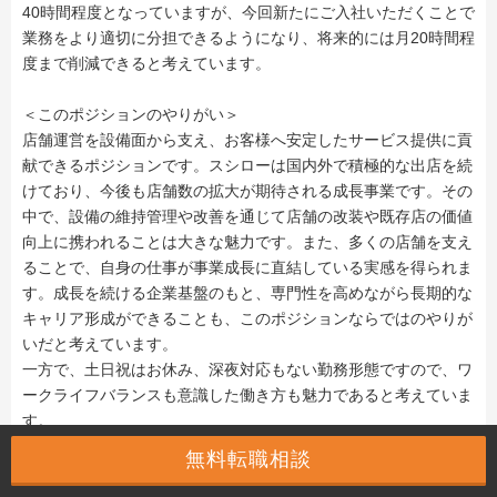
40時間程度となっていますが、今回新たにご入社いただくことで
業務をより適切に分担できるようになり、将来的には月20時間程
度まで削減できると考えています。
＜このポジションのやりがい＞
店舗運営を設備面から支え、お客様へ安定したサービス提供に貢
献できるポジションです。スシローは国内外で積極的な出店を続
けており、今後も店舗数の拡大が期待される成長事業です。その
中で、設備の維持管理や改善を通じて店舗の改装や既存店の価値
向上に携われることは大きな魅力です。また、多くの店舗を支え
ることで、自身の仕事が事業成長に直結している実感を得られま
す。成長を続ける企業基盤のもと、専門性を高めながら長期的な
キャリア形成ができることも、このポジションならではのやりが
いだと考えています。
一方で、土日祝はお休み、深夜対応もない勤務形態ですので、ワ
ークライフバランスも意識した働き方も魅力であると考えていま
す。
無料転職相談
給与