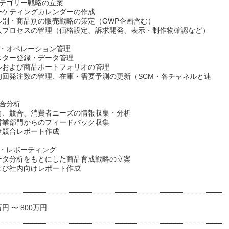
カテゴリー戦略の立案
ーケティングカレンダーの作成
ル別・商品別の販売戦略の策定（GWP企画含む）
入プロセスの管理（価格設定、訴求開発、表示・制作物確認など）
報・オペレーション管理
スター登録・データ管理
ルおよび商品ポートフォリオの管理
初回発注数の管理、在庫・需要予測の更新（SCM・各チャネルと連
競合分析
向、競合、消費者ニーズの情報収集・分析
営業部門からのフィードバック収集
け競合レポート作成
析・レポーティング
ータ分析をもとにした商品育成戦略の立案
よび社内向けレポート作成
万円 〜 800万円