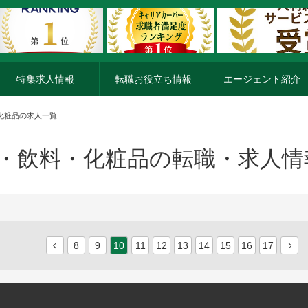
特集求人情報
転職お役立ち情報
エージェント紹介
・化粧品の求人一覧
品・飲料・化粧品の転職・求人情
8
9
10
11
12
13
14
15
16
17