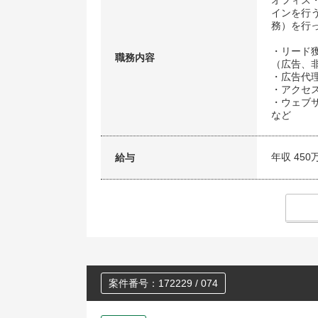
オフィス
インを行
務）を行
・リード
職務内容
（広告、
・広告代
・アクセ
・ウェブ
など
年収 450
給与
案件番号：172229 / 074