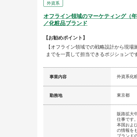
外資系
オフライン領域のマーケティング（年
／化粧品ブランド
【お勧めポイント】
【オフライン領域での戦略設計から現場
までを一貫して担当できるポジションで
外資系化
事業内容
東京都
勤務地
販路拡大
仕事です
本国およ
の情報を
ブランド