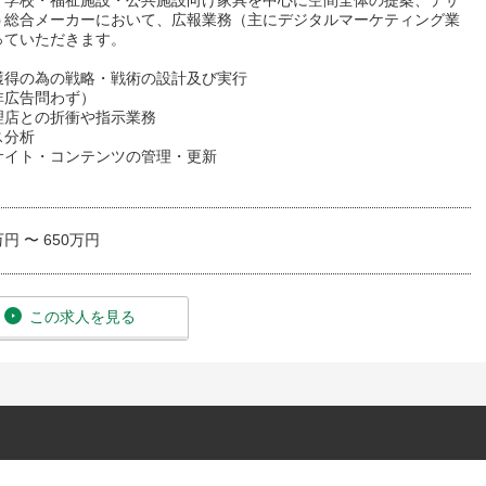
・学校・福祉施設・公共施設向け家具を中心に空間全体の提案、デザ
う総合メーカーにおいて、広報業務（主にデジタルマーケティング業
っていただきます。
獲得の為の戦略・戦術の設計及び実行
非広告問わず）
理店との折衝や指示業務
ス分析
サイト・コンテンツの管理・更新
万円 〜 650万円
この求人を見る