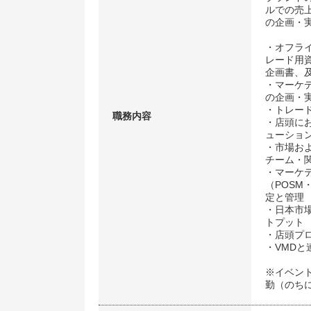
ルでの売
の企画・
・オフラ
レード用
企画書、
・マーケ
の企画・
・トレー
職務内容
・店頭に
ューショ
・市場お
チーム・
・マーケ
（POS
定と管理
・日本市
トプット
・店頭プ
・VMD
※イベン
勤（のち