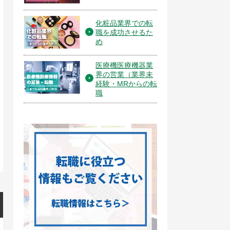
化粧品業界での転
職を成功させるた
め
医療機医療機器業
界の営業（業界未
経験・MRからの転
職