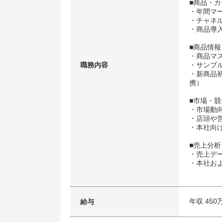
■商品・
・年間マ
・チャネ
・商品導
■商品情
・商品マ
職務内容
・サンプ
・新商品
携）
■市場・
・市場動
・店頭や
・本社向
■売上分
・売上デ
・本社お
年収 450
給与