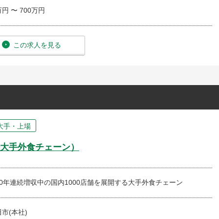
万円 〜 700万円
この求人を見る
大手・上場
大手外食チェーン）
0年連続増収中の国内1000店舗を展開する大手外食チェーン
市(本社)