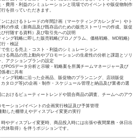
上・費用・利益のシミュレーションと現場でのイベントや販促物制作
実行を担っていただきます。
インにおけるトレードの年間計画（マーケティングカレンダー）やト
資料の作成（新商品及び既存品のための販売ストーリーの作成、販促
及び付随する資料）及び取引先への説明
ティング戦略に即した販売戦略(プロノグラム、価格戦略、MD戦略)
実行・検証
ドで生じる売上・コスト・利益のシミュレーション
おける商品の売上動向やプロモーションの生産性の分析と課題とソリ
ン、アクションプランの設定
よびPOSデータ分析と示唆・戦略案を所属チームマネージャー及び
関係者に共有
ティング戦略に沿った企画品、販促物のプランニング、店頭販促
M・カタログ等)の企画・制作・スケジュール管理と納品及び業者の選
場におけるビューティートレンドや競合商品の調査、チームへのアウ
ロモーション/イベントの企画実行検証及び予算管理
と連動した棚替えやディスプレイ変更の実行
ト時やディスプレイ変更時、商品投入時には出張や夜間業務・休日出
に代休取得）を伴うポジションです。