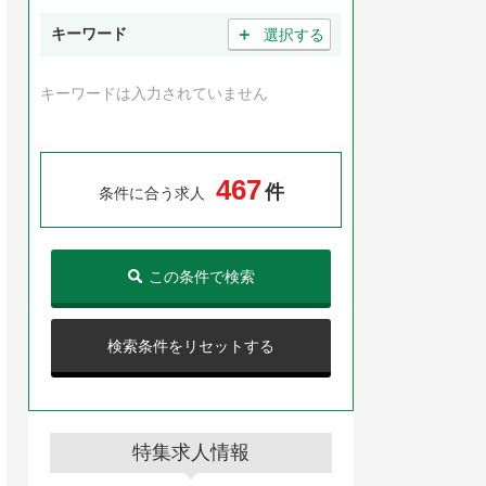
＋
キーワード
選択する
キーワードは入力されていません
4
6
7
件
条件に合う求人
この条件で検索
検索条件をリセットする
特集求人情報