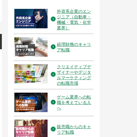
外資系企業のエン
ジニア（自動車・
機械・電気・化学
業界）
経理財務のキャリ
ア転職
クリエイティブデ
ザイナーやデジタ
ルマーケティング
の転職市場
ゲーム業界への転
職を考えている人
へ
販売職からのキャ
リア転職