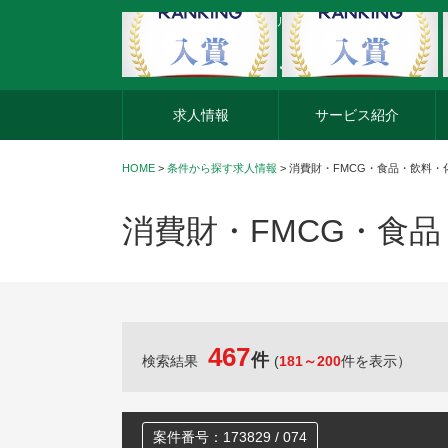
外資系企業の転職・キャリア転職ならアージスジャパン
求人情報
サービス紹介
HOME
>
条件から探す求人情報
> 消費財・FMCG・食品・飲料
消費財・FMCG・食
467
件
検索結果
(
181～200
件を表示）
案件番号：173829 / 074