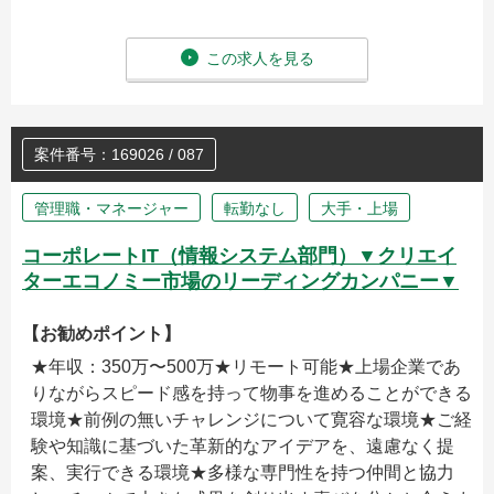
この求人を見る
案件番号：169026 / 087
管理職・マネージャー
転勤なし
大手・上場
コーポレートIT（情報システム部門）▼クリエイ
ターエコノミー市場のリーディングカンパニー▼
【お勧めポイント】
★年収：350万〜500万★リモート可能★上場企業であ
りながらスピード感を持って物事を進めることができる
環境★前例の無いチャレンジについて寛容な環境★ご経
験や知識に基づいた革新的なアイデアを、遠慮なく提
案、実行できる環境★多様な専門性を持つ仲間と協力