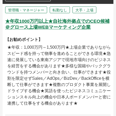
管理職・マネージャー
転勤なし
大手・上場
★年収1000万円以上★自社海外拠点でのCEO候補
＠グロース上場WEBマーケティング企業
【お勧めポイント】
★年収：1,000万円～1,500万円★上場企業でありながら
スピード感を持って物事を進めることができる環境★急
速に発展している東南アジアで現地市場向けのビジネス
を経営をする機会があります★多様な国籍やバックグラ
ウンドを持つメンバーと向き合い、仕事ができます★役
割を限定せずSales／AdOps／BizDev／BackOfficeを横
断して仕事ができます★複数のプロダクト事業を展開し
ドライブする機会★英語を使ったビジネスコミュニケー
ションスキル向上の機会や日本人ボードメンバーと密に
連携して仕事をする機会があります★