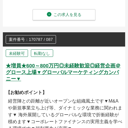
この求人を見る
案件番号：170787 / 087
未経験可
転勤なし
★増員★600～800万円◎未経験歓迎◎経営企画＠
グロース上場▼グローバルマーケティングカンパ
ニー▼
【お勧めポイント】
経営陣との距離が近いオープンな組織風土です▼M&A
や新規事業立ち上げ等、ダイナミックな業務に関われま
す▼ 海外展開しているグローバルな環境で折衝経験が
積めます▼コーポレートファイナンスの実用主義を学べ