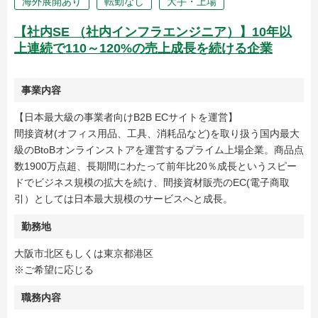
海外展開あり
転勤なし
大手・上場
【社内SE （社内インフラエンジニア）】10年以
上連続で110～120%の売上成長を続ける企業
事業内容
【日本最大級の事業者向けB2B ECサイトを運営】
間接資材(オフィス用品、工具、消耗品など)を取り扱う国内最大
級のBtoBオンラインストアを運営するプライム上場企業。商品点
数1900万点超、長期間にわたって前年比20％成長というスピー
ドでビジネス規模の拡大を続け、間接資材販売のEC(電子商取
引）としては日本最大規模のサービスへと成長。
勤務地
大阪市北区もしくは東京都港区
※ご希望に応じる
職務内容