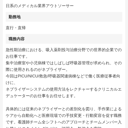
日系のメディカル業界アウトソーサー
勤務地
直行・直帰
職務内容
急性期治療における、吸入薬剤投与治療分野での世界的企業での
お仕事です。
集中治療室や小児病棟ではしばしば呼吸器管理が求められ、その
際に使用されるのがネブライザー。
今回はPICU/NICU/救急/呼吸器関連病棟などで働く医療従事者向
けに、
ネブライザーシステムの使用方法をレクチャーするクリニカルエ
デュケーターのお仕事をお任せします。
具体的には従来のネブライザーとの差別化を図り、手作業による
ケアから自動化へと医療現場での手技変更・行動変容を促す職務
です。看護師チーム全シフトへのアプローチとチームメンバー入