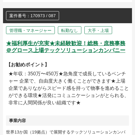
案件番号：170973 / 087
管理職・マネージャー
転勤なし
大手・上場
★福利厚生が充実★未経験歓迎！総務・庶務事務
＠グロース上場テックソリューションカンパニー
【お勧めポイント】
★年収：350万〜450万★急角度で成長しているベンチ
ャー 企業で、自由度大きく働くことができます★上場
企業でありながらスピード感を持って物事を進めること
ができる環境★活発にコミュニケーションがとられる、
非常に人間関係が良い組織です★
事業内容
世界13か国（19拠点）で展開するテックソリューションカンパ