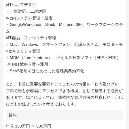
○ITヘルプデスク
・一次対応、二次対応
○社内システム管理・運用
・GoogleWorkspce、Slack、Microsoft365、ワークフローシステ
ム
○IT備品・ファシリティ管理
・Mac、Windows、スマートフォン、会議システム、モニター等
○セキュリティ管理
・MDM（Jamf・Intune）、ウイルス対策ソフト（EPP・EDR）
○社内IT戦略立案〜運用
・SaaS活用をはじめとした各種業務効率化
また、非常に重要な要素としてこれらの情報を「社内及びグルー
プ内で誰もが容易にアクセスできる環境」として整備する必要が
あります。場合によっては、抜本的な管理方法の見直しや一元化
などもお任せしたいと考えております。
給与
年収 350万円 〜 500万円