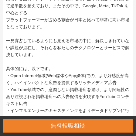
て過半数を超えており、またその中で、Google, Meta, TikTok を
中心とする
プラットフォーマーが占める割合が日本と比べて非常に高い市場
となっております。
一見寡占しているようにも見える市場の中に、解決しきれていな
い課題が点在し、それらを私たちのテクノロジーとサービスで解
決しています。
具体的には、以下です。
・Open Internet領域(Web媒体やApp媒体)での、より好感度が高
く、ハイインパクトな広告を提供するリッチメディア広告
・YouTube領域での、意図しない掲載場所を避け、より関連性の
あり注視される掲載場所への広告配信を実現するYouTubeコンテ
キスト広告
・インフルエンサーのキャスティングをよりデータドリブンに行
うインフルエンサーマーケティング
無料転職相談
私たちは、デマンドサイド（広告主）とサプライサイド（メディ