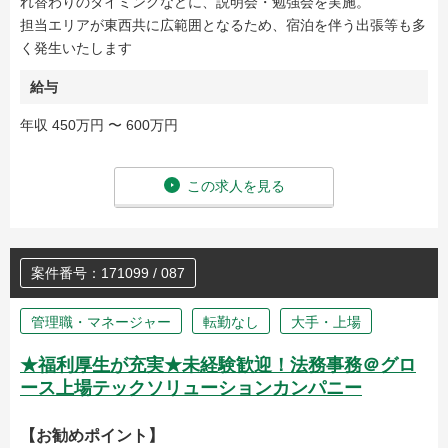
れ替わりのタイミングなどに、説明会・勉強会を実施。
担当エリアが東西共に広範囲となるため、宿泊を伴う出張等も多
く発生いたします
給与
年収 450万円 〜 600万円
この求人を見る
案件番号：171099 / 087
管理職・マネージャー
転勤なし
大手・上場
★福利厚生が充実★未経験歓迎！法務事務＠グロ
ース上場テックソリューションカンパニー
【お勧めポイント】