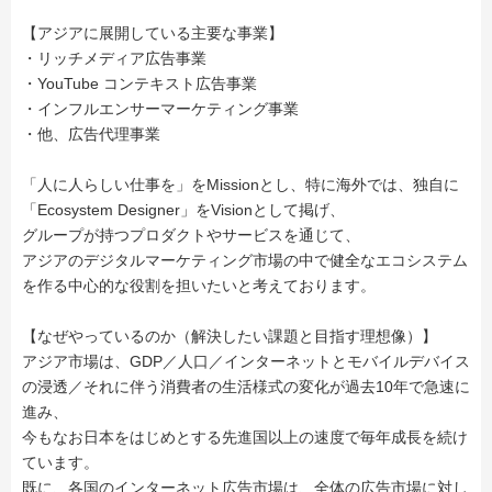
【アジアに展開している主要な事業】
・リッチメディア広告事業
・YouTube コンテキスト広告事業
・インフルエンサーマーケティング事業
・他、広告代理事業
「人に人らしい仕事を」をMissionとし、特に海外では、独自に
「Ecosystem Designer」をVisionとして掲げ、
グループが持つプロダクトやサービスを通じて、
アジアのデジタルマーケティング市場の中で健全なエコシステム
を作る中心的な役割を担いたいと考えております。
【なぜやっているのか（解決したい課題と目指す理想像）】
アジア市場は、GDP／人口／インターネットとモバイルデバイス
の浸透／それに伴う消費者の生活様式の変化が過去10年で急速に
進み、
今もなお日本をはじめとする先進国以上の速度で毎年成長を続け
ています。
既に、各国のインターネット広告市場は、全体の広告市場に対し