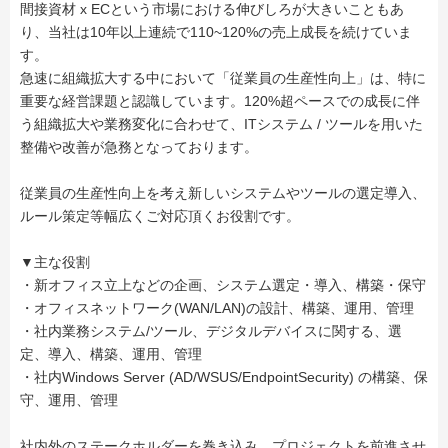
間接資材 x ECという市場における伸びしろが大きいこともあ
り、当社は10年以上連続で110~120%の売上成長を続けていま
す。
急速に組織拡大する中において「従業員の生産性向上」は、特に
重要な経営課題と認識しています。120%超ペースでの成長に伴
う組織拡大や業務変化に合わせて、ITシステム / ツールを用いた
整備や改善が急務となっております。
従業員の生産性向上を考え新しいシステムやツールの選定導入、
ルール策定等幅広くご対応頂くお役割です。
▼主な役割
・新オフィス立上などの企画、システム選定・導入、構築・保守
・オフィスネットワーク(WAN/LAN)の設計、構築、運用、管理
・社内業務システム/ツール、デジタルデバイスに関する、選
定、導入、構築、運用、管理
・社内Windows Server (AD/WSUS/EndpointSecurity) の構築、保
守、運用、管理
社内外のステークホルダーを巻き込み、プロジェクトを前進させ