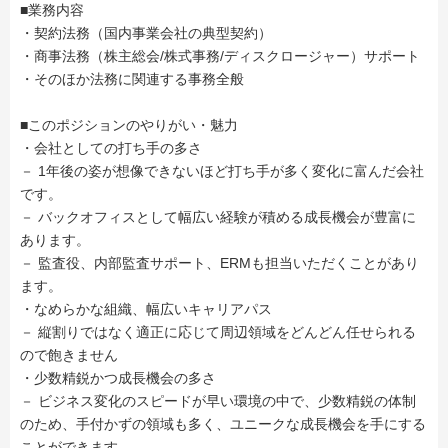
■業務内容
・契約法務（国内事業会社の典型契約）
・商事法務（株主総会/株式事務/ディスクロージャー）サポート
・そのほか法務に関連する事務全般
■このポジションのやりがい・魅力
・会社としての打ち手の多さ
－ 1年後の姿が想像できないほど打ち手が多く変化に富んだ会社
です。
－ バックオフィスとして幅広い経験が積める成長機会が豊富に
あります。
－ 監査役、内部監査サポート、ERMも担当いただくことがあり
ます。
・なめらかな組織、幅広いキャリアパス
－ 縦割りではなく適正に応じて周辺領域をどんどん任せられる
ので飽きません
・少数精鋭かつ成長機会の多さ
－ ビジネス変化のスピードが早い環境の中で、少数精鋭の体制
のため、手付かずの領域も多く、ユニークな成長機会を手にする
ことができます