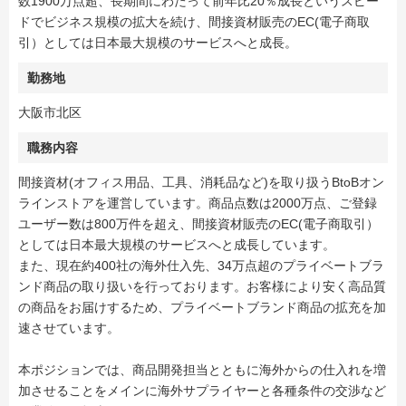
数1900万点超、長期間にわたって前年比20％成長というスピー
ドでビジネス規模の拡大を続け、間接資材販売のEC(電子商取
引）としては日本最大規模のサービスへと成長。
勤務地
大阪市北区
職務内容
間接資材(オフィス用品、工具、消耗品など)を取り扱うBtoBオン
ラインストアを運営しています。商品点数は2000万点、ご登録
ユーザー数は800万件を超え、間接資材販売のEC(電子商取引）
としては日本最大規模のサービスへと成長しています。
また、現在約400社の海外仕入先、34万点超のプライベートブラ
ンド商品の取り扱いを行っております。お客様により安く高品質
の商品をお届けするため、プライベートブランド商品の拡充を加
速させています。
本ポジションでは、商品開発担当とともに海外からの仕入れを増
加させることをメインに海外サプライヤーと各種条件の交渉など