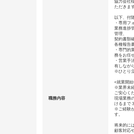
協力会社
ただきま
以下、付
・専用フ
業務進捗
管理、
契約書類
各種報告書
・専門的
務をお任
・営業手
有しなが
※ひとり
<就業開始
※業界未
ご安心く
職務内容
現場業務
けるまで
※ご経験
す。
将来的に
顧客対応