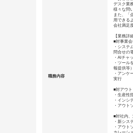
デスク業務
様々な問
また、「
用できる
会社満足
【業務詳
■対事業会
・システ
問合せの
・AIチ
・ツール
報提供等
・アンケ
職務内容
実行
■対アウ
・生産性指
・インシ
・アウト
■対社内
・新シス
・アウト
カレーシ