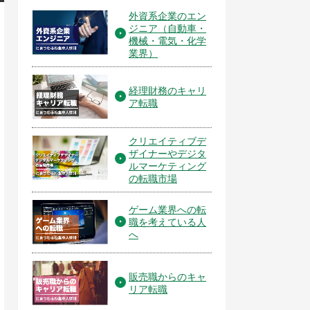
外資系企業のエン
ジニア（自動車・
機械・電気・化学
業界）
経理財務のキャリ
ア転職
クリエイティブデ
ザイナーやデジタ
ルマーケティング
の転職市場
ゲーム業界への転
職を考えている人
へ
販売職からのキャ
リア転職