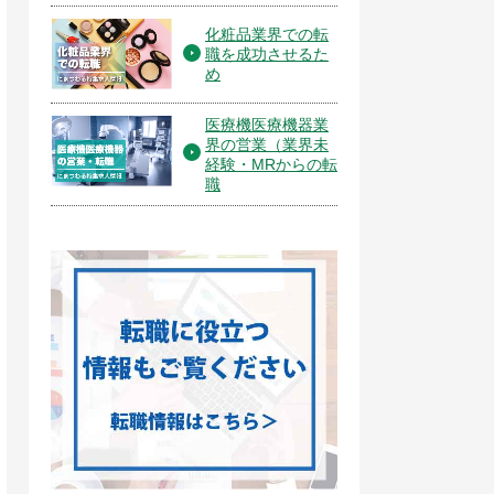
化粧品業界での転
職を成功させるた
め
医療機医療機器業
界の営業（業界未
経験・MRからの転
職