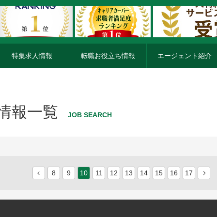
特集求人情報
転職お役立ち情報
エージェント紹介
人情報一覧
JOB SEARCH
8
9
10
11
12
13
14
15
16
17