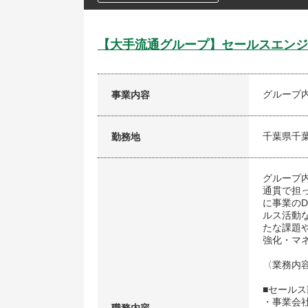
【大手流通グループ】セールスエンジ
グループ
事業内容
千葉県千
勤務地
グループ
通貫で担
に事業の
ルス活動
たな課題
強化・マ
〈業務内
■セール
・事業会