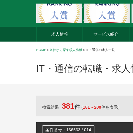
外資系企業の転職・キャリア転職ならアージスジャパン
求人情報
サービス紹介
HOME
>
条件から探す求人情報
> IT・通信の求人一覧
IT・通信の転職・求
381
件
検索結果
(
181～200
件を表示）
案件番号：166563 / 014