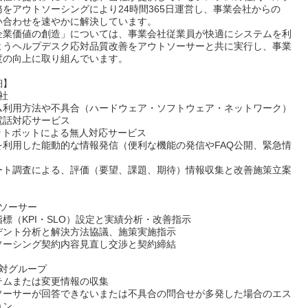
をアウトソーシングにより24時間365日運営し、事業会社からの
い合わせを速やかに解決しています。
企業価値の創造」については、事業会社従業員が快適にシステムを利
ようヘルプデスク応対品質改善をアウトソーサーと共に実行し、事業
度の向上に取り組んでいます。
細】
社
ム利用方法や不具合（ハードウェア・ソフトウェア・ネットワーク）
電話対応サービス
ャットボットによる無人対応サービス
を利用した能動的な情報発信（便利な機能の発信やFAQ公開、緊急情
）
ート調査による、評価（要望、課題、期待）情報収集と改善施策立案
トソーサー
標（KPI・SLO）設定と実績分析・改善指示
デント分析と解決方法協議、施策実施指示
ソーシング契約内容見直し交渉と契約締結
、対グループ
テムまたは変更情報の収集
ソーサーが回答できないまたは不具合の問合せが多発した場合のエス
ョン