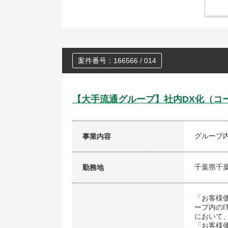
案件番号：166566 / 014
【大手流通グループ】社内DX化（コ
グループ
事業内容
千葉県千
勤務地
「お客様
ープ内の
において
「お客様