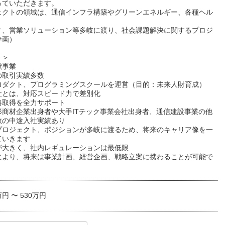
っていただきます。
ェクトの領域は、通信インフラ構築やグリーンエネルギー、各種ヘル
、
ィ、営業ソリューション等多岐に渡り、社会課題解決に関するプロジ
参画）
ト＞
献事業
の取引実績多数
ロダクト、プログラミングスクールを運営（目的：未来人財育成）
社とは、対応スピード力で差別化
格取得を全力サポート
形商材企業出身者や大手ITテック事業会社出身者、通信建設事業の他
数の中途入社実績あり
プロジェクト、ポジションが多岐に渡るため、将来のキャリア像を一
ていきます
が大きく、社内レギュレーションは最低限
により、将来は事業計画、経営企画、戦略立案に携わることが可能で
万円 〜 530万円