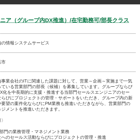
ニア（グループ内DX推進）/在宅勤務可/部長クラス
内の情報システムサービス
葉市
内事業会社のITに関連した課題に対して、営業～企画～実施まで一気
っている営業部門の部長（候補）を募集しています。グループならび
DX化を中長期的に支援・推進する当部門セールスエンジニアのセー
ならびにプロジェクトの管理・サポートをいただき、グループ内の新
や要望の案件化ならびにPM業務も推進いただきながら、営業部門の
ネジメントを推進いただきます。
容〉
ス部門の業務管理・マネジメント業務
社へのセールス活動ならびにプロジェクトの管理・推進