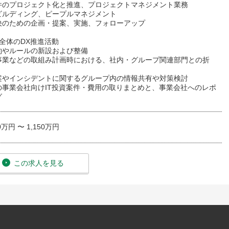
件のプロジェクト化と推進、プロジェクトマネジメント業務
ビルディング、ピープルマネジメント
決のための企画・提案、実施、フォローアップ
全体のDX推進活動
約やルールの新設および整備
事業などの取組み計画時における、社内・グループ関連部門との折
案やインシデントに関するグループ内の情報共有や対策検討
の事業会社向けIT投資案件・費用の取りまとめと、事業会社へのレポ
グ
0万円 〜 1,150万円
この求人を見る