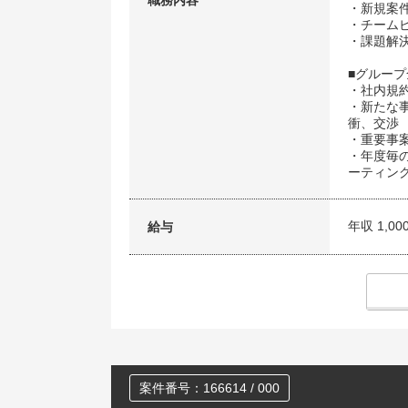
職務内容
・新規案
・チーム
・課題解
■グループ
・社内規
・新たな
衝、交渉
・重要事
・年度毎
ーティン
年収 1,00
給与
案件番号：166614 / 000