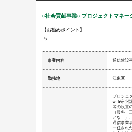
○社会貢献事業○ プロジェクトマネー
【お勧めポイント】
5
通信建設
事業内容
江東区
勤務地
プロジェ
wi-fi
等の設置
（賃料・
どなし）
通信事業
一任された