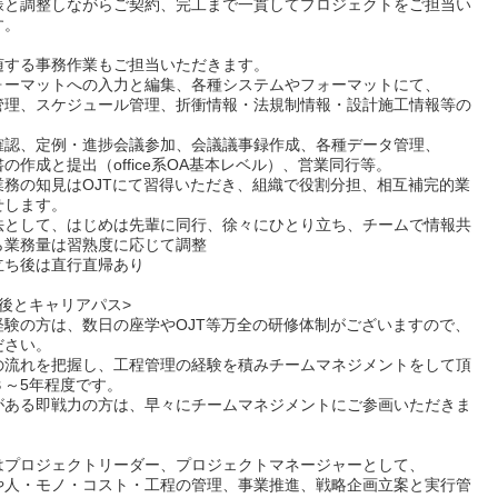
様と調整しながらご契約、完工まで一貫してプロジェクトをご担当い
す。
随する事務作業もご担当いただきます。
ォーマットへの入力と編集、各種システムやフォーマットにて、
管理、スケジュール管理、折衝情報・法規制情報・設計施工情報等の
確認、定例・進捗会議参加、会議議事録作成、各種データ管理、
の作成と提出（office系OA基本レベル）、営業同行等。
業務の知見はOJTにて習得いただき、組織で役割分担、相互補完的業
せします。
法として、はじめは先輩に同行、徐々にひとり立ち、チームで情報共
ら業務量は習熟度に応じて調整
立ち後は直行直帰あり
後とキャリアパス>
経験の方は、数日の座学やOJT等万全の研修体制がございますので、
ださい。
の流れを把握し、工程管理の経験を積みチームマネジメントをして頂
３～5年程度です。
がある即戦力の方は、早々にチームマネジメントにご参画いただきま
はプロジェクトリーダー、プロジェクトマネージャーとして、
や人・モノ・コスト・工程の管理、事業推進、戦略企画立案と実行管