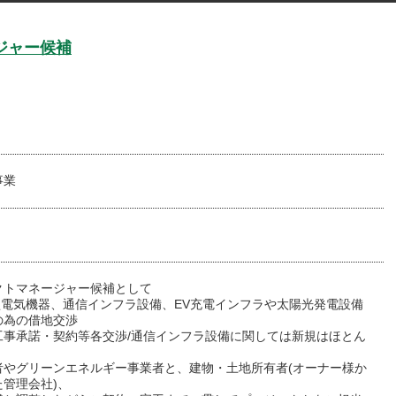
ジャー候補
事業
クトマネージャー候補として
等小型電気機器、通信インフラ設備、EV充電インフラや太陽光発電設備
の為の借地交渉
工事承諾・契約等各交渉/通信インフラ設備に関しては新規はほとん
、
者やグリーンエネルギー事業者と、建物・土地所有者(オーナー様か
管理会社)、