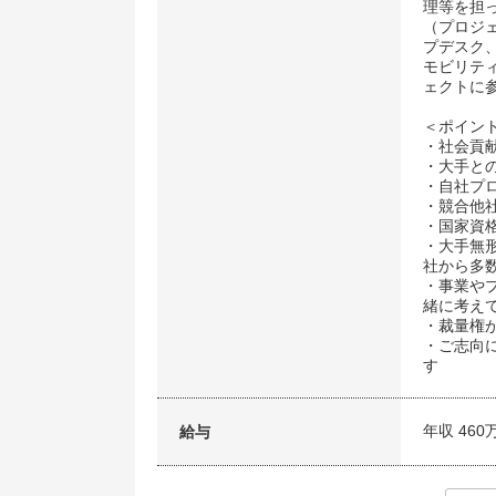
理等を担
（プロジ
プデスク
モビリテ
ェクトに
＜ポイン
・社会貢
・大手と
・自社プ
・競合他
・国家資
・大手無
社から多
・事業や
緒に考え
・裁量権
・ご志向
す
年収 460
給与