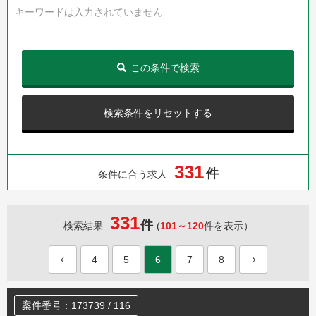
キーワードは入力されていません
この条件で検索
検索条件をリセットする
3
3
1
件
条件に合う求人
331
件
検索結果
(
101～120
件を表示）
4
5
6
7
8
案件番号：173739 / 116