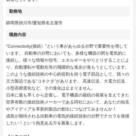
勤務地
静岡県掛川市/愛知県名古屋市
職務内容
“Connectivity(接続）”という事があらゆる分野で重要性を増して
います。 自動車の分野においても、多様な機器の間を電気的に
接続し、様々な情報や信号、エネルギーをやりとりすることによ
り、自動運転や電動化等の飛躍的な進歩が進もうとしています。
このような接続技術の中心的役割を担う電子部品として、我々の
主力製品である“コネクタ”があります。 高速伝送、大電力伝送、
小型高密度化など、その進化は止まりません。
日本に最も早くから定着し、電子機器の接続の発展を支えてきた
世界有数の接続技術メーカーである同社において、あなたの知見
やアイディアを革新的製品の創出につなげてみませんか！
成長が期待される自動車の電気的接続技術の分野でチカラを発揮
したい！という熱意ある方を募集します。