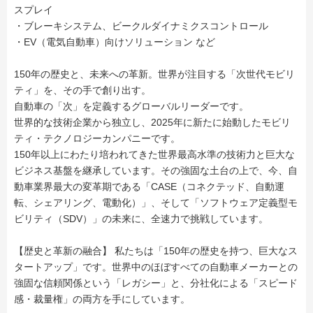
スプレイ
・ブレーキシステム、ビークルダイナミクスコントロール
・EV（電気自動車）向けソリューション など
150年の歴史と、未来への革新。世界が注目する「次世代モビリ
ティ」を、その手で創り出す。
自動車の「次」を定義するグローバルリーダーです。
世界的な技術企業から独立し、2025年に新たに始動したモビリ
ティ・テクノロジーカンパニーです。
150年以上にわたり培われてきた世界最高水準の技術力と巨大な
ビジネス基盤を継承しています。その強固な土台の上で、今、自
動車業界最大の変革期である「CASE（コネクテッド、自動運
転、シェアリング、電動化）」、そして「ソフトウェア定義型モ
ビリティ（SDV）」の未来に、全速力で挑戦しています。
【歴史と革新の融合】 私たちは「150年の歴史を持つ、巨大なス
タートアップ」です。世界中のほぼすべての自動車メーカーとの
強固な信頼関係という「レガシー」と、分社化による「スピード
感・裁量権」の両方を手にしています。