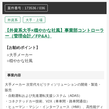
案件番号：173536 / 036
外資系
大手・上場
【外資系大手×穏やかな社風】事業部コントローラ
ー（管理会計／FP&A）
【お勧めポイント】
○大手メーカー
○穏やかな社風
事業内容
大手メーカー 次世代モビリティソリューションの開発・製造・
販売
・自動運転および先進運転支援システム（ADAS）
・コネクテッドカー技術、V2X（車車間・路車間通信）
・ヒューマン・マシン・インターフェース（HMI）、高性能ディ