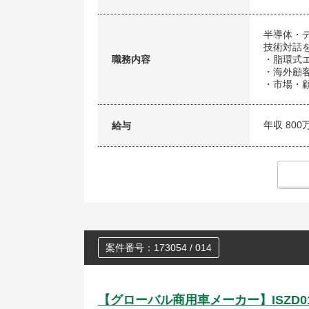
半導体・
技術対話
職務内容
・脂環式
・海外顧
・市場・
年収 800
給与
案件番号：173054 / 014
【グローバル商用車メーカー】ISZD