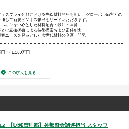
ディスプレイ分野における先端材料開発を担い、グローバル顧客との
を通じて新規ビジネス創出をリードいただきます。
エポキシを中心とした材料配合の設計・開発
客との直接折衝による技術提案および案件創出
顧客ニーズを起点とした次世代材料の企画・開発
万円 〜 1,100万円
この求人を見る
013_【財務管理部】外部資金調達担当 スタッフ