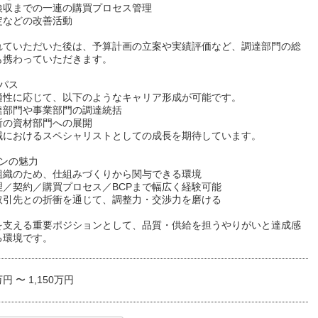
検収までの一連の購買プロセス管理
定などの改善活動
れていただいた後は、予算計画の立案や実績評価など、調達部門の総
も携わっていただきます。
パス
適性に応じて、以下のようなキャリア形成が可能です。
達部門や事業部門の調達統括
所の資材部門への展開
域におけるスペシャリストとしての成長を期待しています。
ョンの魅力
組織のため、仕組みづくりから関与できる環境
理／契約／購買プロセス／BCPまで幅広く経験可能
取引先との折衝を通じて、調整力・交渉力を磨ける
を支える重要ポジションとして、品質・供給を担うやりがいと達成感
る環境です。
万円 〜 1,150万円