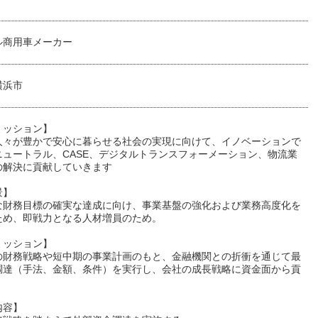
ル商用車メーカー
横浜市
ミッション】
人々が豊かで安心に暮らせる社会の実現に向けて、イノベーションで
ニュートラル、CASE、デジタルトランスフォーメーション、物流業
の解決に貢献していきます
景】
な財務目標の確実な達成に向け、事業基盤の強化および業務高度化を
ため、即戦力となる人材増員のため。
ミッション】
の財務戦略や短中期の事業計画のもと、金融機関との折衝を通じて最
調達（手法、金額、条件）を実行し、会社の成長戦略に資金面から貢
内容】