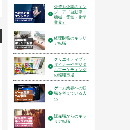
外資系企業のエン
ジニア（自動車・
機械・電気・化学
業界）
経理財務のキャリ
ア転職
クリエイティブデ
ザイナーやデジタ
ルマーケティング
の転職市場
ゲーム業界への転
職を考えている人
へ
販売職からのキャ
リア転職