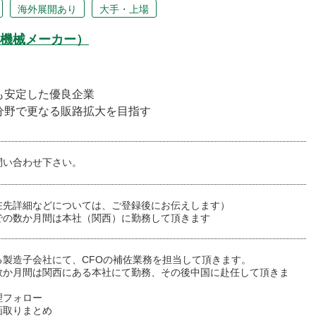
海外展開あり
大手・上場
機械メーカー）
も安定した優良企業
分野で更なる販路拡大を目指す
問い合わせ下さい。
在先詳細などについては、ご登録後にお伝えします）
での数か月間は本社（関西）に勤務して頂きます
る製造子会社にて、CFOの補佐業務を担当して頂きます。
数か月間は関西にある本社にて勤務、その後中国に赴任して頂きま
理フォロー
画取りまとめ