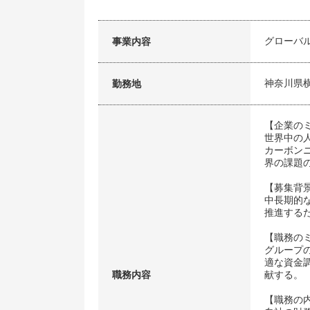
グローバ
事業内容
神奈川県
勤務地
【企業の
世界中の
カーボン
界の課題
【募集背
中長期的
推進する
【職務の
グループ
適な資金
職務内容
献する。
【職務の