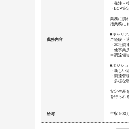
・発注～
・BCP策
業務に慣
括業務に
■キャリア
職務内容
ご経験・
・本社調
・他事業
⇒調達領
■ポジシ
・新しい
・調達管
・多様な
安定生産
を得られ
年収 800
給与