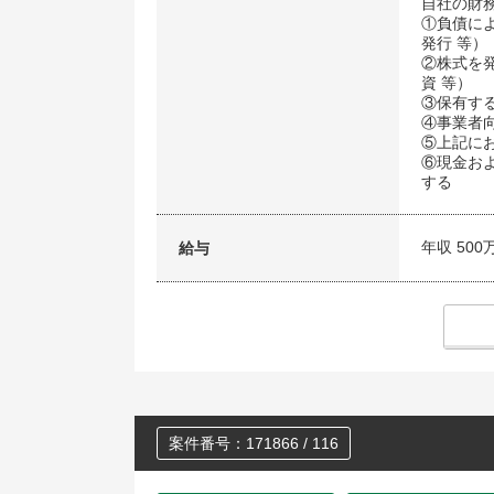
自社の財
①負債に
発行 等）
②株式を
資 等）
③保有す
④事業者
⑤上記に
⑥現金お
する
年収 500
給与
案件番号：171866 / 116