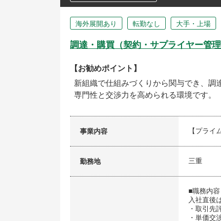
海外展開あり
転勤なし
大手・上場
調達・購買（契約・サプライヤー管理
【お勧めポイント】
新組織で仕組みづくりから関与でき、調
専門性と交渉力を高められる環境です。
【プライ
事業内容
三重
勤務地
■職務内容
入社直後
・取引先
・単価交