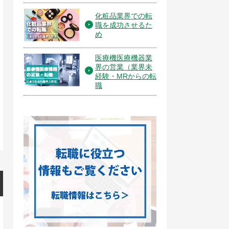
化粧品業界での転
職を成功させるた
め
医療機医療機器業
界の営業（業界未
経験・MRからの転
職