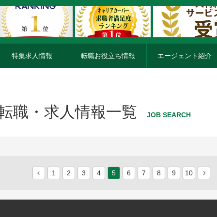
特集求人情報
転職お役立ち情報
エージェント紹介
転職・求人情報一覧
JOB SEARCH
1
2
3
4
5
6
7
8
9
10