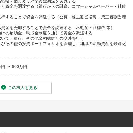
務戦略を踏まえて外部資金調達を実施する
より資金を調達する（銀行からの融資、コマーシャルペーパー・社債
発行することで資金を調達する（公募・株主割当増資・第三者割当増
る資産を売却することで資金を調達する（不動産・商標権 等）
向けの補助金・助成金制度を通じて資金を調達する
おいて、銀行、その他金融機関との交渉を行う
よびその他の投資ポートフォリオを管理し、組織の流動資産を最適化
万円 〜 600万円
この求人を見る