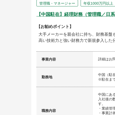
管理職・マネージャー
年収1000万円以上
【中国駐在】経理財務（管理職／日系
【お勧めポイント】
大手メーカーを親会社に持ち、財務基盤
高い技術力と強い財務力で新規参入した
詳細はお
事業内容
中国（駐
勤務地
※駐在ま
中国にあ
入社後の
す。
・業績管
職務内容
・事業計