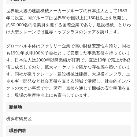
世界最大級の建設機械メーカーグループの日本法人として1983
年に設立。同グループは世界50か国以上に130社以上を展開し、
約50,000名の従業員を擁する国際企業であり、建設機械、とりわ
け大型クレーンでは世界トップクラスのシェアを誇ります。
グローバル本体はファミリー企業で高い財務安定性を誇り、同社
も1991年以降100％子会社として安定した事業基盤を持っていま
す。日本法人は2000年以降業績が好調で、直近10年で売上が約3
倍に成長しており、拡大マーケットで確かな存在感を築いていま
す。同社が扱うクレーン・建設機械は建築、大規模インフラ、エ
ネルギー開発など社会基盤を支える領域で活躍し、社会的インパ
クトの大きい事業です。保守・点検を通じて機械の安全稼働を支
え、現場の生産性向上にも寄与しています。
勤務地
横浜市鶴見区
職務内容