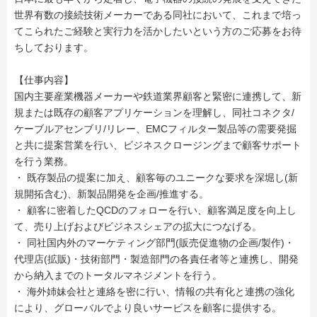
世界有数の接続技術メーカーである同社において、これまで培っ
てこられたご経験と実行力を活かしたいという方のご応募をお待
ちしております。
【仕事内容】
国内主要産業機器メーカーや鉄道業界顧客と緊密に連携して、新
規または既存の顧客アプリケーションを理解し、同社コネクタ/
ケーブルアセンブリ/リレー、EMCフィルター製品等の需要発掘
と共に提案営業を行い、ビジネスクロージングまで顧客サポート
を行う業務。
・ 既存製品の提案に加え、顧客毎のユニークな要求を深堀し(新
規開拓含む)、新製品開発を企画/推進する。
・ 顧客に密着したQCDのフォローを行い、顧客満足度を向上し
て、売り上げおよびビジネスシェアの拡大につなげる。
・ 同社国内外のマーケティング部門(販売促進物の企画/製作)・
代理店(拡販)・技術部門・製造部門の各責任者等と連携し、開発
から納入までのトータルマネジメントを行う。
・ 海外姉妹会社と連絡を密に行い、情報の共有化と連携の強化
により、グローバルでより良いサービスを顧客に提供する。