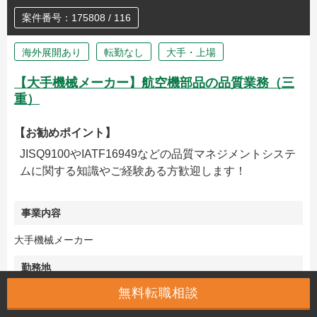
案件番号：175808 / 116
海外展開あり
転勤なし
大手・上場
【大手機械メーカー】航空機部品の品質業務（三
重）
【お勧めポイント】
JISQ9100やIATF16949などの品質マネジメントシステ
ムに関する知識やご経験ある方歓迎します！
事業内容
大手機械メーカー
勤務地
無料転職相談
三重