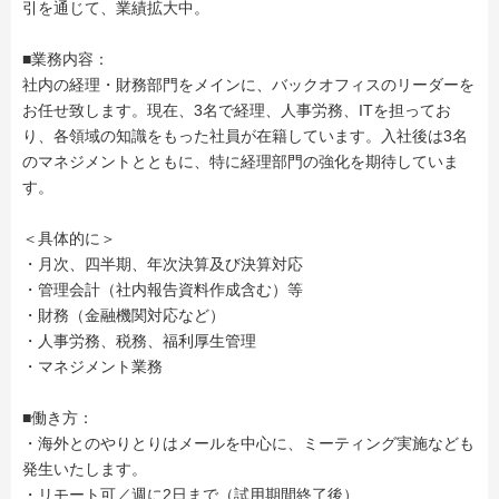
引を通じて、業績拡大中。
■業務内容：
社内の経理・財務部門をメインに、バックオフィスのリーダーを
お任せ致します。現在、3名で経理、人事労務、ITを担ってお
り、各領域の知識をもった社員が在籍しています。入社後は3名
のマネジメントとともに、特に経理部門の強化を期待していま
す。
＜具体的に＞
・月次、四半期、年次決算及び決算対応
・管理会計（社内報告資料作成含む）等
・財務（金融機関対応など）
・人事労務、税務、福利厚生管理
・マネジメント業務
■働き方：
・海外とのやりとりはメールを中心に、ミーティング実施なども
発生いたします。
・リモート可／週に2日まで（試用期間終了後）