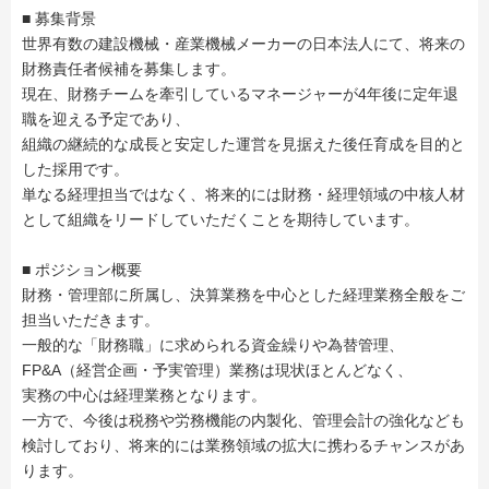
■ 募集背景
世界有数の建設機械・産業機械メーカーの日本法人にて、将来の
財務責任者候補を募集します。
現在、財務チームを牽引しているマネージャーが4年後に定年退
職を迎える予定であり、
組織の継続的な成長と安定した運営を見据えた後任育成を目的と
した採用です。
単なる経理担当ではなく、将来的には財務・経理領域の中核人材
として組織をリードしていただくことを期待しています。
■ ポジション概要
財務・管理部に所属し、決算業務を中心とした経理業務全般をご
担当いただきます。
一般的な「財務職」に求められる資金繰りや為替管理、
FP&A（経営企画・予実管理）業務は現状ほとんどなく、
実務の中心は経理業務となります。
一方で、今後は税務や労務機能の内製化、管理会計の強化なども
検討しており、将来的には業務領域の拡大に携わるチャンスがあ
ります。