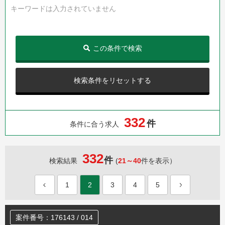
キーワードは入力されていません
この条件で検索
検索条件をリセットする
3
3
2
件
条件に合う求人
332
件
検索結果
(
21～40
件を表示）
1
2
3
4
5
案件番号：176143 / 014