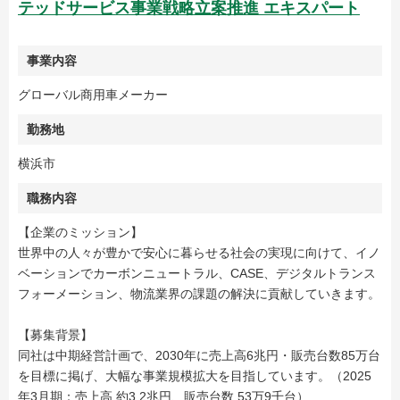
テッドサービス事業戦略立案推進 エキスパート
事業内容
グローバル商用車メーカー
勤務地
横浜市
職務内容
【企業のミッション】
世界中の人々が豊かで安心に暮らせる社会の実現に向けて、イノ
ベーションでカーボンニュートラル、CASE、デジタルトランス
フォーメーション、物流業界の課題の解決に貢献していきます。
【募集背景】
同社は中期経営計画で、2030年に売上高6兆円・販売台数85万台
を目標に掲げ、大幅な事業規模拡大を目指しています。（2025
年3月期：売上高 約3.2兆円、販売台数 53万9千台）