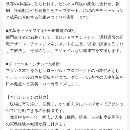
既存の枠組みにとらわれず、ビジネス環境の変化に合わせ、報
酬・評価制度や各種規則をアップデート。現場のモチベーション
と成果に直結する仕組みづくりを牽引します。
■変革をドライブするHRBP機能の遂行
部門責任者の右腕として、タレントマネジメント、適材適所の組
織デザイン、チェンジマネジメントを主導。現場の課題を先回り
して解決し、停滞のない、アジャイルな組織運営を支援します。
■グローバル・シナジーの創出
フランス本社を含むグローバル・プロジェクトの日本代表とし
て、ローカルの声を反映させつつ、グローバル基準の人事施策を
日本拠点へと実装・ローカライズします。
【本ポジションの魅力】
・現場に寄り添い、泥臭く、かつ前向きにハンズオンでアグレッ
シブに行動できるのが特徴です。
・裁量権を持って、幅広い人事（採用、研修、人事制度企画等）
の実務経験や知識が身に付きます。