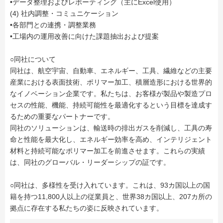
•データ整理およびレポーティング（主にExcel使用）
(4) 社内調整・コミュニケーション
•各部門との連携・調整業務
•工場内の運用改善に向けた課題抽出および提案
○同社について
同社は、航空宇宙、自動車、エネルギー、工具、繊維などの主要
産業における表面技術、ポリマー加工、積層造形における世界的
なイノベーション企業です。私たちは、お客様が製品や製造プロ
セスの性能、機能、持続可能性を最適化するという目標を達成す
るための重要なパートナーです。
同社のソリューションは、輸送時の排出ガスを削減し、工具の寿
命と性能を最大化し、エネルギー効率を高め、インテリジェント
材料と持続可能なポリマー加工を前進させます。これらの実績
は、同社のグローバル・リーダーシップの証です。
○同社は、多様性を受け入れています。これは、93カ国以上の国
籍を持つ11,800人以上の従業員と、世界38カ国以上、207カ所の
拠点に存在する私たちの姿に反映されています。