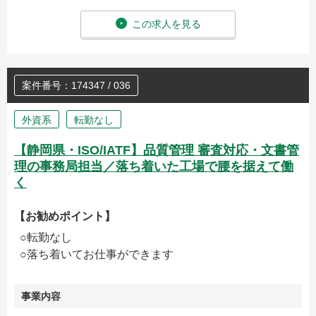
この求人を見る
案件番号：174347 / 036
外資系
転勤なし
【静岡県・ISO/IATF】品質管理 審査対応・文書管
理の事務局担当／落ち着いた工場で腰を据えて働
く
【お勧めポイント】
○転勤なし
○落ち着いてお仕事ができます
事業内容