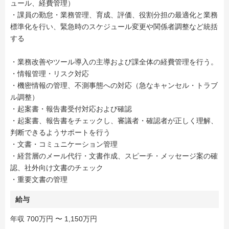
ュール、経費管理）
・課員の勤怠・業務管理、育成、評価、役割分担の最適化と業務
標準化を行い、緊急時のスケジュール変更や関係者調整など統括
する
・業務改善やツール導入の主導および課全体の経費管理を行う。
・情報管理・リスク対応
・機密情報の管理、不測事態への対応（急なキャンセル・トラブ
ル調整）
・起案書・報告書受付対応および確認
・起案書、報告書をチェックし、審議者・確認者が正しく理解、
判断できるようサポートを行う
・文書・コミュニケーション管理
・経営層のメール代行・文書作成、スピーチ・メッセージ案の確
認、社外向け文書のチェック
・重要文書の管理
給与
年収 700万円 〜 1,150万円