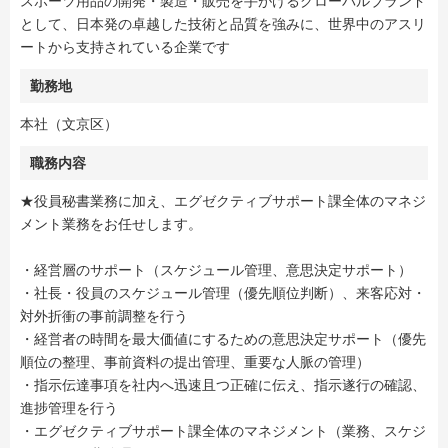
スポーツ用品の開発・製造・販売を手がけるグローバルブランド
として、日本発の卓越した技術と品質を強みに、世界中のアスリ
ートから支持されている企業です
勤務地
本社（文京区）
職務内容
★役員秘書業務に加え、エグゼクティブサポート課全体のマネジ
メント業務をお任せします。
・経営層のサポート（スケジュール管理、意思決定サポート）
・社⾧・役員のスケジュール管理（優先順位判断）、来客応対・
対外折衝の事前調整を行う
・経営者の時間を最大価値にするための意思決定サポート（優先
順位の整理、事前資料の提出管理、重要な人脈の管理）
・指示伝達事項を社内へ迅速且つ正確に伝え、指示遂行の確認、
進捗管理を行う
・エグゼクティブサポート課全体のマネジメント（業務、スケジ