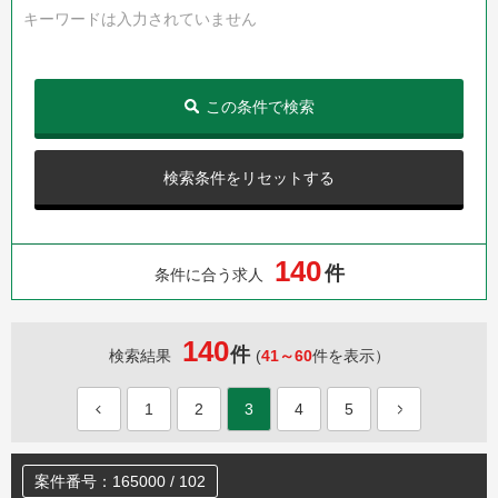
キーワードは入力されていません
この条件で検索
検索条件をリセットする
1
4
0
件
条件に合う求人
140
件
検索結果
(
41～60
件を表示）
1
2
3
4
5
案件番号：165000 / 102