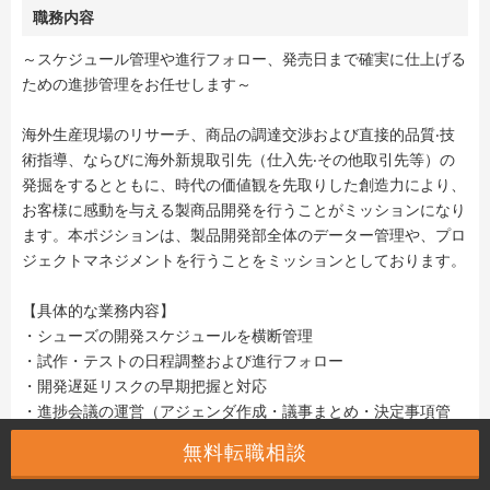
職務内容
～スケジュール管理や進行フォロー、発売日まで確実に仕上げる
ための進捗管理をお任せします～
海外生産現場のリサーチ、商品の調達交渉および直接的品質‧技
術指導、ならびに海外新規取引先（仕入先‧その他取引先等）の
発掘をするとともに、時代の価値観を先取りした創造力により、
お客様に感動を与える製商品開発を行うことがミッションになり
ます。本ポジションは、製品開発部全体のデーター管理や、プロ
ジェクトマネジメントを行うことをミッションとしております。
【具体的な業務内容】
・シューズの開発スケジュールを横断管理
・試作・テストの日程調整および進行フォロー
・開発遅延リスクの早期把握と対応
・進捗会議の運営（アジェンダ作成・議事まとめ・決定事項管
理）
無料転職相談
・製品を発売日までに確実に仕上げるための進捗管理と推進