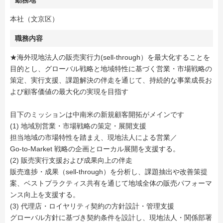
勤務地
本社（文京区）
職務内容
★海外現地法人の販売実行力(sell-through）を最大化することを
目的とし、グローバル戦略と地域特性に基づく営業・市場戦略の
策定、実行支援、課題解決の伴走を通じて、持続的な事業成長お
よび顧客価値の最大化の実現を目指す
目下のミッションは中南米の新規顧客開拓がメインです
(1) 地域別営業・市場戦略の策定・展開支援
担当地域の市場特性を踏まえ、現地法人による営業／
Go‑to‑Market 戦略の企画とローカル展開を支援する。
(2) 販売実行支援および成果向上の伴走
販売進捗・成果（sell-through）を分析し、課題抽出や改善策提
案、ベストプラクティス共有を通じて地域全体の販売パフォーマ
ンス向上を支援する。
(3) 代理店・ロイヤリティ契約の方針設計・管理支援
グローバル方針に基づき契約条件を設計し、現地法人・関係部署