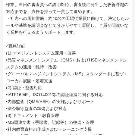
作業、当日の審査員への説明対応、審査後に発生した改善課題の
対応までを、責任を持って一貫して進めます。
・社内への周知徹底：約40名の工場従業員に向けて、決定したル
ールや基準を説明会などで分かりやすく展開し、全員が間違いな
く業務を行えるようサポートします。
○職務詳細
(1) マネジメントシステム運用・改善
•品質マネジメントシステム（QMS）およびHSEマネジメントシ
ステムの運用・維持・改善
•グローバルマネジメントシステム（MS）スタンダードに基づく
ローカル展開・定着支援
(2) 認証・監査対応
•IATF16949、ISO14001等の認証維持に関する対応
•内部監査（QMS/HSE）の実施およびサポート
•法令順守監査の準備および対応
(3) ドキュメント・教育管理
•MS関連文書（手順書、記録等）の整備・管理
•社内教育資料の作成およびトレーニング支援