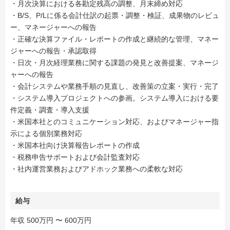
・月次決算における各勘定残高の調整、月末締め対応
・B/S、P/Lに係る会計仕訳の起票・調整・検証、成果物のレビュ
ー、マネージャーへの報告
・正確な決算ファイル・レポートの作成と継続的な管理、マネー
ジャーへの報告・承認取得
・日次・月次経理業務に関する課題の発見と改善提案、マネージ
ャーへの報告
・会計システムや業務手順の見直し、改善策の立案・実行・完了
・システム導入プロジェクトへの参画。システム導入における要
件定義・調査・導入支援
・米国本社とのコミュニケーション対応、およびマネージャー指
示による個別業務対応
・米国本社向け決算報告レポートの作成
・税務申告サポートおよび会計監査対応
・社内運営業務およびアドホック業務への柔軟な対応
給与
年収 500万円 〜 600万円