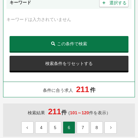
＋
キーワード
選択する
キーワードは入力されていません
この条件で検索
検索条件をリセットする
2
1
1
件
条件に合う求人
211
件
検索結果
(
101～120
件を表示）
4
5
6
7
8