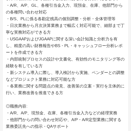
・A/R、A/P、GL、各種引当金入力、現預金、在庫、他部門から
の各種問い合わせ対応
・B/S、PLに係る各勘定残高の個別調整・分析・全体管理等
・日次業務から月次決算業務まで幅広く対応可能で、細部まで丁
寧な実務対応ができる方
・USGAAPおよびJGAAPに関する深い会計知識と分析力を有
し、精度の高い財務報告やBS・PL・キャッシュフロー分析レポ
ートを作成できる方
・内部統制プロセスの設計や文書化、有効性のモニタリング等の
経験を有している方
・新システム導入に際し、導入検討から実施、ベンダーとの調整
などプロジェクト業務に対応可能な方
・各業務に関する問題点の発見、改善策の立案・実行を主体的に
行い、業務改善を推進できる方
◎職務内容:
・A/R、A/P、現預金、在庫、各種引当金入力などの経理実務
・他部門からの問い合わせ対応や、A/P・A/R定型業務に関する
業務委託先への指示・QAサポート