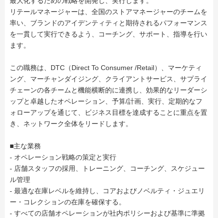
最大化するための戦略を開発し、実行します。
リテールマネージャーは、全国のストアマネージャーのチームを
率い、ブランドのアイデンティティと期待されるパフォーマンス
を一貫して実行できるよう、コーチング、サポート、指導を行い
ます。
この職務は、DTC（Direct To Consumer /Retail）、マーケティ
ング、マーチャンダイジング、クライアントサービス、サプライ
チェーンの各チームと機能横断的に連携し、効果的なリーダーシ
ップと卓越したオペレーション、予算/計画、実行、定期的なフ
ォローアップを通じて、ビジネス目標を達成することに重点を置
き、ネットワーク全体をリードします。
■主な業務
- オペレーション戦略の策定と実行
- 店舗スタッフの採用、トレーニング、コーチング、スケジュー
ル管理
- 最適な在庫レベルを維持し、コアおよびノベルティ・ジュエリ
ー・コレクションの在庫を確保する。
- すべての店舗オペレーションが社内ポリシーおよび基準に準拠