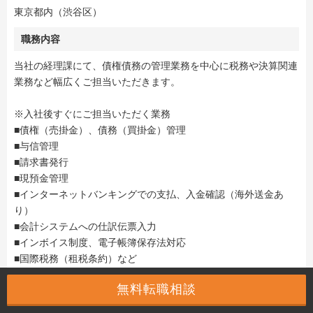
東京都内（渋谷区）
職務内容
当社の経理課にて、債権債務の管理業務を中心に税務や決算関連
業務など幅広くご担当いただきます。
※入社後すぐにご担当いただく業務
■債権（売掛金）、債務（買掛金）管理
■与信管理
■請求書発行
■現預金管理
■インターネットバンキングでの支払、入金確認（海外送金あ
り）
■会計システムへの仕訳伝票入力
■インボイス制度、電子帳簿保存法対応
■国際税務（租税条約）など
※将来的にご担当いただく業務
無料転職相談
■決算業務
■監査対応 など