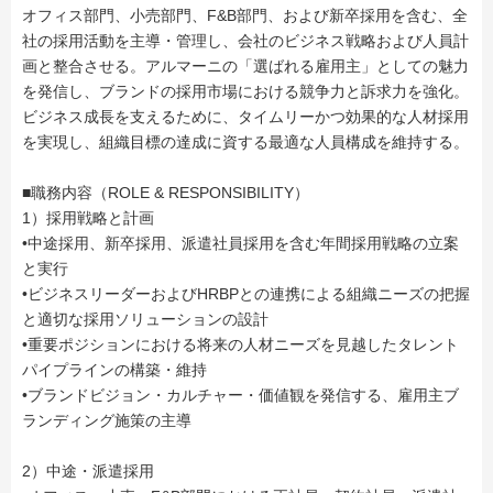
オフィス部門、小売部門、F&B部門、および新卒採用を含む、全
社の採用活動を主導・管理し、会社のビジネス戦略および人員計
画と整合させる。アルマーニの「選ばれる雇用主」としての魅力
を発信し、ブランドの採用市場における競争力と訴求力を強化。
ビジネス成長を支えるために、タイムリーかつ効果的な人材採用
を実現し、組織目標の達成に資する最適な人員構成を維持する。
■職務内容（ROLE & RESPONSIBILITY）
1）採用戦略と計画
•中途採用、新卒採用、派遣社員採用を含む年間採用戦略の立案
と実行
•ビジネスリーダーおよびHRBPとの連携による組織ニーズの把握
と適切な採用ソリューションの設計
•重要ポジションにおける将来の人材ニーズを見越したタレント
パイプラインの構築・維持
•ブランドビジョン・カルチャー・価値観を発信する、雇用主ブ
ランディング施策の主導
2）中途・派遣採用