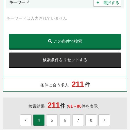
＋
キーワード
選択する
キーワードは入力されていません
この条件で検索
検索条件をリセットする
2
1
1
件
条件に合う求人
211
件
検索結果
(
61～80
件を表示）
4
5
6
7
8