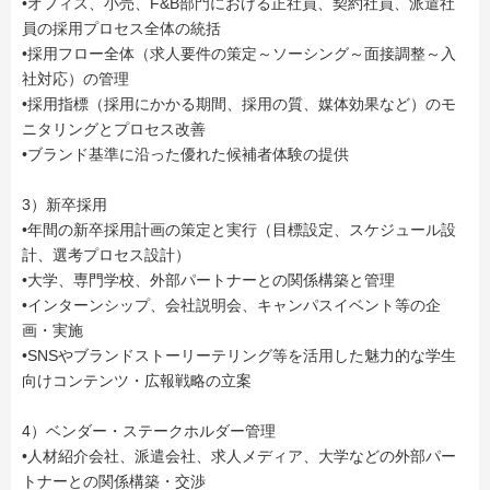
•オフィス、小売、F&B部門における正社員、契約社員、派遣社
員の採用プロセス全体の統括
•採用フロー全体（求人要件の策定～ソーシング～面接調整～入
社対応）の管理
•採用指標（採用にかかる期間、採用の質、媒体効果など）のモ
ニタリングとプロセス改善
•ブランド基準に沿った優れた候補者体験の提供
3）新卒採用
•年間の新卒採用計画の策定と実行（目標設定、スケジュール設
計、選考プロセス設計）
•大学、専門学校、外部パートナーとの関係構築と管理
•インターンシップ、会社説明会、キャンパスイベント等の企
画・実施
•SNSやブランドストーリーテリング等を活用した魅力的な学生
向けコンテンツ・広報戦略の立案
4）ベンダー・ステークホルダー管理
•人材紹介会社、派遣会社、求人メディア、大学などの外部パー
トナーとの関係構築・交渉