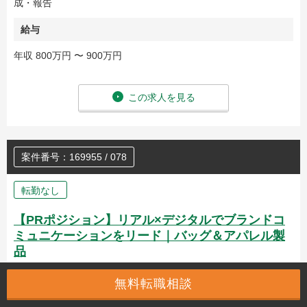
成・報告
給与
年収 800万円 〜 900万円
この求人を見る
案件番号：169955 / 078
転勤なし
【PRポジション】リアル×デジタルでブランドコ
ミュニケーションをリード｜バッグ＆アパレル製
品
無料転職相談
【お勧めポイント】
＜魅力ポイント＞