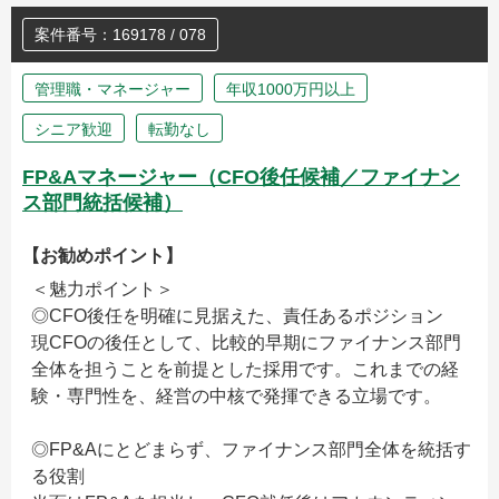
案件番号：169178 / 078
管理職・マネージャー
年収1000万円以上
シニア歓迎
転勤なし
FP&Aマネージャー（CFO後任候補／ファイナン
ス部門統括候補）
【お勧めポイント】
＜魅力ポイント＞
◎CFO後任を明確に見据えた、責任あるポジション
現CFOの後任として、比較的早期にファイナンス部門
全体を担うことを前提とした採用です。これまでの経
験・専門性を、経営の中核で発揮できる立場です。
◎FP&Aにとどまらず、ファイナンス部門全体を統括す
る役割