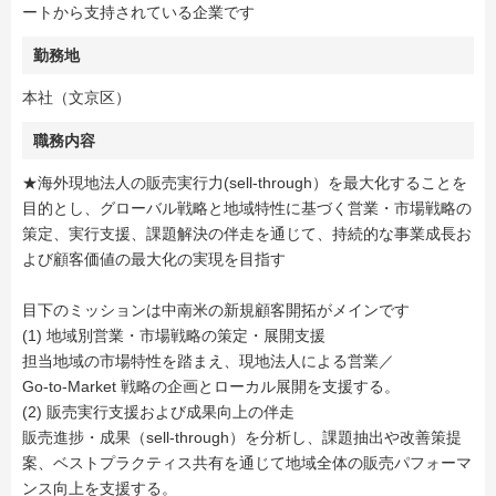
ートから支持されている企業です
勤務地
本社（文京区）
職務内容
★海外現地法人の販売実行力(sell-through）を最大化することを
目的とし、グローバル戦略と地域特性に基づく営業・市場戦略の
策定、実行支援、課題解決の伴走を通じて、持続的な事業成長お
よび顧客価値の最大化の実現を目指す
目下のミッションは中南米の新規顧客開拓がメインです
(1) 地域別営業・市場戦略の策定・展開支援
担当地域の市場特性を踏まえ、現地法人による営業／
Go‑to‑Market 戦略の企画とローカル展開を支援する。
(2) 販売実行支援および成果向上の伴走
販売進捗・成果（sell-through）を分析し、課題抽出や改善策提
案、ベストプラクティス共有を通じて地域全体の販売パフォーマ
ンス向上を支援する。