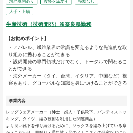
海外展開あり
資格を生かす
転勤なし
大手・上場
生産技術（技術開発）※奈良県勤務
【お勧めポイント】
・アパレル、繊維業界の常識を変えるような先進的な取
り組みに携わることができる
・設備開発の専門領域だけでなく、トータルで関わるこ
とができる
・海外メーカー（タイ、台湾、イタリア、中国など）視
察もあり、グローバルな知識を身につけることができる
事業内容
レッグウェアメーカー（紳士・婦人・子供靴下、パンティストッ
キング、タイツ、編み技術を利用した関連商品）
より良い靴下を作り続けるために、ソックスを編み上げている糸
からこだわり、肌触り・通気性・足のメカニズムの研究などにも