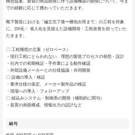
構想提案、新規の商品開発に伴う設備機器の開発について、今ま
での経験に応じて携わっていただきます。
靴下製造における「編立完了後〜梱包出荷まで」の工程を対象
に、DX化・ 省人化を見据えた設備開発・工程改善を担っていた
だきます。
〇 工程構想の立案（ゼロベース）
・現行工程にとらわれない、理想の製造プロセスの発想・設計
・社内での初期検証・手作業による動作確認
・外部設備メーカーとの仕様協議・共同開発
〇 設備の導入・検証
・要求仕様の策定、メーカー製作品の検証
・現場への導入・フォローアップ
〇 組込みシステム・制御系の開発（補助的に関与）
・装置の画面構成、情報出力の設計など
給与