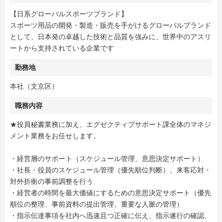
【日系グローバルスポーツブランド】
スポーツ用品の開発・製造・販売を手がけるグローバルブランド
として、日本発の卓越した技術と品質を強みに、世界中のアスリ
ートから支持されている企業です
勤務地
本社（文京区）
職務内容
★役員秘書業務に加え、エグゼクティブサポート課全体のマネジ
メント業務をお任せします。
・経営層のサポート（スケジュール管理、意思決定サポート）
・社⾧・役員のスケジュール管理（優先順位判断）、来客応対・
対外折衝の事前調整を行う
・経営者の時間を最大価値にするための意思決定サポート（優先
順位の整理、事前資料の提出管理、重要な人脈の管理）
・指示伝達事項を社内へ迅速且つ正確に伝え、指示遂行の確認、