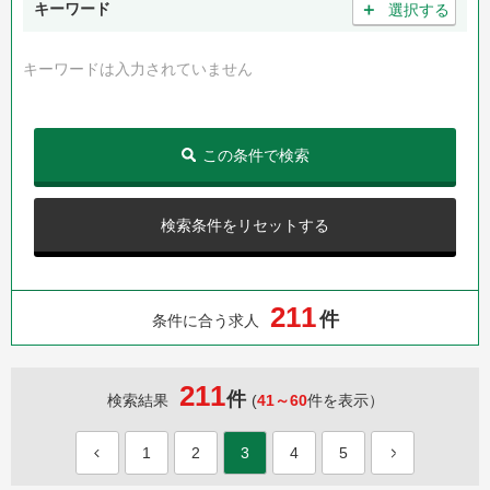
＋
キーワード
選択する
キーワードは入力されていません
この条件で検索
検索条件をリセットする
2
1
1
件
条件に合う求人
211
件
検索結果
(
41～60
件を表示）
1
2
3
4
5