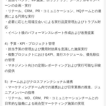
・店頭イベント、VIP施策、ポップアップ、シーズナルキャンペ
ーンの企画・実行
・リテール、CRM、PR・コミュニケーション、HQチームとの連
携による円滑な実行
・必要に応じた現場立会いによる実行品質管理およびトラブル対
応
・イベント後のパフォーマンスレポート作成および改善提案
4）予算・KPI・プロジェクト管理
・担当予算の管理および費用対効果を意識した施策実行
・複数プロジェクトにおけるKPI、進行スケジュール、優先順位
の管理
・マネジメント向けの定期レポーティングおよび実行可能な示唆
の提供
5）チームおよびクロスファンクショナル連携
・マーケティングチーム内での連携および日常業務の推進、ジュ
ニアメンバーの指導
・リテール、MD、CRM、PR・コミュニケーションチームとの
日常的な協働による統合型マーケティング施策の実現