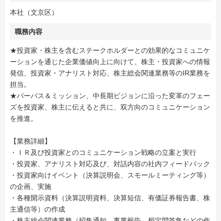
本社（文京区）
職務内容
★投資家・株主を含むステークホルダーとの効果的なコミュニケ
ーションを通じた企業価値向上に向けて、株主・投資家への情報
発信、投資家・アナリスト対応、株主総会関連業務等のIR業務を
担当。
★パーパス＆ミッション、中長期ビジョンに沿った変革のフェー
ズを投資家、株主に伝えると共に、双方向のコミュニケーション
を推進。
【業務詳細】
・ＩＲ及び投資家とのコミュニケーション戦略の立案と実行
・投資家、アナリスト対応及び、対話内容の社内フィードバック
・投資家向けイベント（決算説明会、スモールミーティング等）
の企画、実施
・各種開示資料（決算説明資料、決算短信、有価証券報告書、株
主通信等）の作成
・株主総会関連業務（招集通知、事業報告、想定問答集などの作