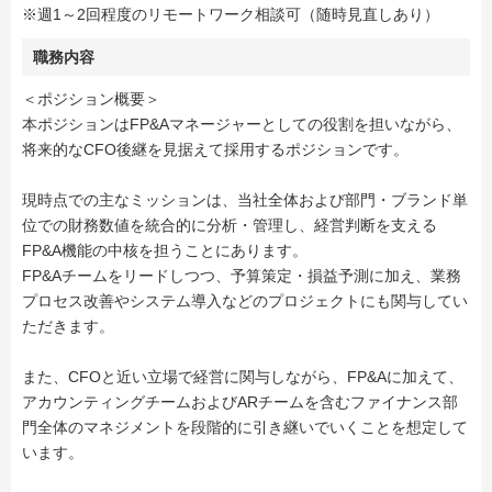
※週1～2回程度のリモートワーク相談可（随時見直しあり）
職務内容
＜ポジション概要＞
本ポジションはFP&Aマネージャーとしての役割を担いながら、
将来的なCFO後継を見据えて採用するポジションです。
現時点での主なミッションは、当社全体および部門・ブランド単
位での財務数値を統合的に分析・管理し、経営判断を支える
FP&A機能の中核を担うことにあります。
FP&Aチームをリードしつつ、予算策定・損益予測に加え、業務
プロセス改善やシステム導入などのプロジェクトにも関与してい
ただきます。
また、CFOと近い立場で経営に関与しながら、FP&Aに加えて、
アカウンティングチームおよびARチームを含むファイナンス部
門全体のマネジメントを段階的に引き継いでいくことを想定して
います。