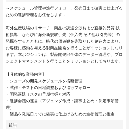
～スケジュール管理や進行フォロー、発売日まで確実に仕上げる
ための進捗管理をお任せします～
海外生産現場のリサーチ、商品の調達交渉および直接的品質‧技
術指導、ならびに海外新規取引先（仕入先‧その他取引先等）の
発掘をするとともに、時代の価値観を先取りした創造力により、
お客様に感動を与える製商品開発を行うことがミッションになり
ます。本ポジションは、製品開発部全体のデーター管理や、プロ
ジェクトマネジメントを行うことをミッションとしております。
【具体的な業務内容】
・シューズの開発スケジュールを横断管理
・試作・テストの日程調整および進行フォロー
・開発遅延リスクの早期把握と対応
・進捗会議の運営（アジェンダ作成・議事まとめ・決定事項管
理）
・製品を発売日までに確実に仕上げるための進捗管理と推進
給与