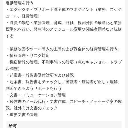
進捗管理を行う
・エグゼクティブサポート課全体のマネジメント（業務、スケジ
ュール、経費管理）
・課員の勤怠・業務管理、育成、評価、役割分担の最適化と業務
標準化を行い、緊急時のスケジュール変更や関係者調整など統括
する
・業務改善やツール導入の主導および課全体の経費管理を行う。
・情報管理・リスク対応
・機密情報の管理、不測事態への対応（急なキャンセル・トラブ
ル調整）
・起案書・報告書受付対応および確認
・起案書、報告書をチェックし、審議者・確認者が正しく理解、
判断できるようサポートを行う
・文書・コミュニケーション管理
・経営層のメール代行・文書作成、スピーチ・メッセージ案の確
認、社外向け文書のチェック
・重要文書の管理
給与