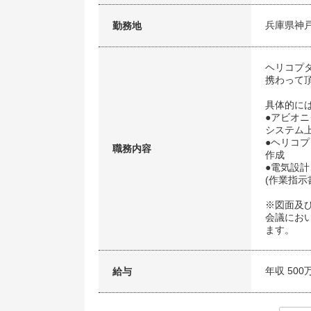
兵庫県神
勤務地
ヘリコプ
携わって
具体的に
●アビオ
システム
●ヘリコ
職務内容
作成
●電気設
(作業指
※図面及
会議にお
ます。
年収 500
給与