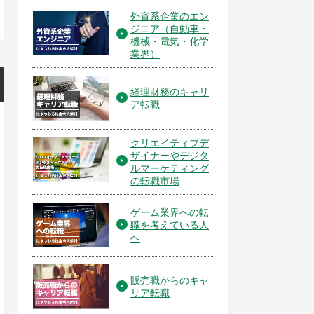
外資系企業のエン
ジニア（自動車・
機械・電気・化学
業界）
経理財務のキャリ
ア転職
クリエイティブデ
ザイナーやデジタ
ルマーケティング
の転職市場
ゲーム業界への転
職を考えている人
へ
販売職からのキャ
リア転職