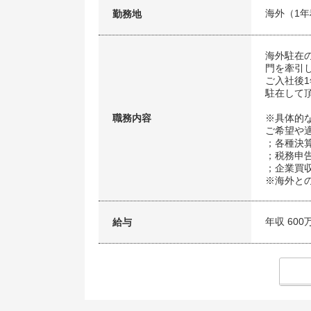
海外（1
勤務地
海外駐在
門を牽引
ご入社後
駐在して
職務内容
※具体的
ご希望や
；各種決
；税務申
；企業買収
※海外と
年収 600
給与