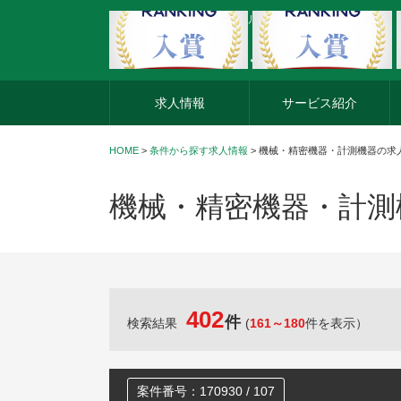
外資系企業の転職・キャリア転職ならアージスジャパン
求人情報
サービス紹介
HOME
>
条件から探す求人情報
> 機械・精密機器・計測機器の求
機械・精密機器・計測
402
件
検索結果
(
161～180
件を表示）
案件番号：170930 / 107