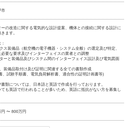
戸市
ターの改造に関する電気的な設計提案、機体との接続に関する設計に
頂きます。
は：
ニクス装備品（航空機の電子機器・システム全般）の選定及び特定、
上必要な要求及びインターフェイスの業者との調整
プターと装備品及びシステム間のインターフェイス設計及び電気図面
計、装備品取付け及び証明に関連する全ての書類作成
示書、試験手順書、電気負荷解析書、適合性の証明計画書等)
び書類については、日本語と英語で作成を行っております。
いても英語で行われることが多いため、英語に抵抗がない方を募集し
万円 〜 800万円