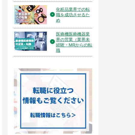
化粧品業界での転
職を成功させるた
め
医療機医療機器業
界の営業（業界未
経験・MRからの転
職