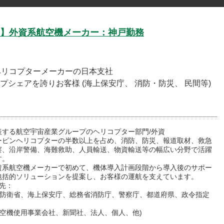
】外資系航空機メーカー：神戸勤務
のヘリコプターメーカーの日本支社
シェアを誇りお客様 (海上保安庁、 消防・防災、 民間等)
表する航空宇宙産業グループのヘリコプター部門/外資
ービンヘリコプターの半数以上を占め、消防、防災、報道取材、救急
察、沿岸警備、海難救助、人員輸送、物資輸送等の幅広い分野で活躍
す。
資系航空機メーカーで初めて、機体導入計画段階から導入後のサポー
包括的ソリューションを提案し、お客様の運航を支えています。
先：
 (防衛省、海上保安庁、総務省消防庁、警察庁、都道府県、政令指定
航空機使用事業会社、新聞社、法人、個人、他)