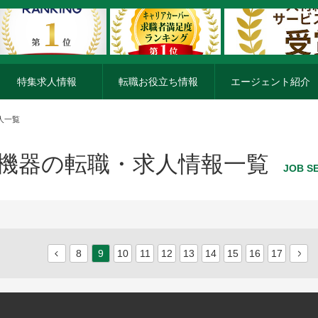
特集求人情報
転職お役立ち情報
エージェント紹介
人一覧
機器の転職・求人情報一覧
JOB S
8
9
10
11
12
13
14
15
16
17