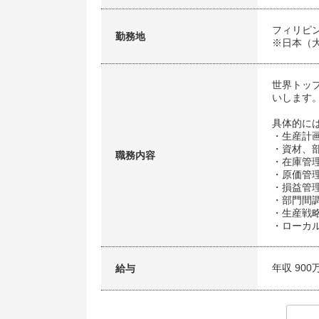
フィリピ
勤務地
※日本（
世界トッ
いします
具体的に
・生産計
・資材、
職務内容
・在庫管
・原価管
・損益管
・部門間
・生産戦
・ローカ
年収 900
給与