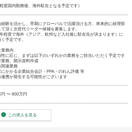
年程度国内勤務後、海外駐在となる予定です）
の経験を活かし、早期にグローバルで活躍頂ける方、将来的に経理部
して頂く次世代リーダー候補を募集します。
1年程度で海外（アジア、欧州など入社後に駐在先が決まります）に
頂く予定です。
な業務内
適性に応じ、まずは以下のいずれかの業務をご担当いただく予定です
算業務、開示資料作成
告関連業務
にかかる企業結合会計・PPA・のれん評価 等
の連携が発生する可能性がございます
万円 〜 800万円
この求人を見る