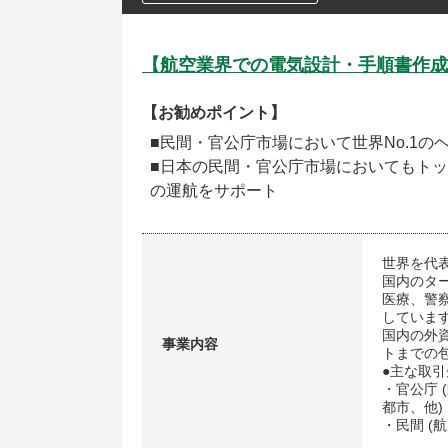
【航空業界での電気設計・手順書作成
【お勧めポイント】
■民間・官公庁市場において世界No.1
■日本の民間・官公庁市場においてもトップ
の運航をサポート
世界を代
国内のタ
医療、警
していま
国内の外
事業内容
トまでの
●主な取引
・官公庁
都市、他)
・民間 (