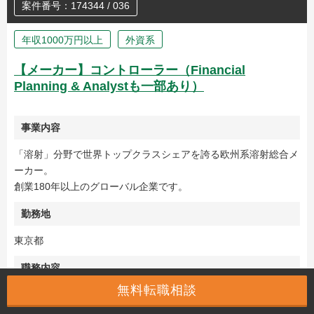
案件番号：174344 / 036
年収1000万円以上
外資系
【メーカー】コントローラー（Financial
Planning & Analystも一部あり）
事業内容
「溶射」分野で世界トップクラスシェアを誇る欧州系溶射総合メ
ーカー。
創業180年以上のグローバル企業です。
勤務地
東京都
職務内容
無料転職相談
メーカーにて、事業部コントローラー（一部ファイナスプランニ
ング＆アナリスト）の募集です。