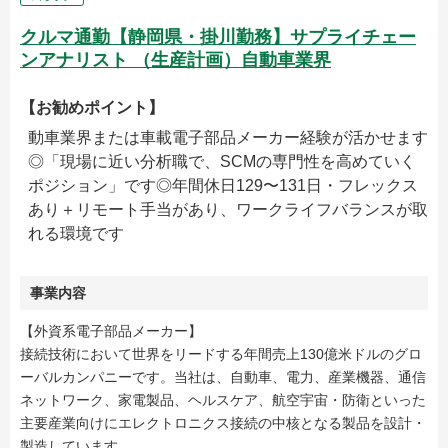
クルマ通勤【静岡県・掛川勤務】サプライチェー
ンアナリスト （生産計画）自動車業界
【お勧めポイント】
動車業界または車載電子部品メーカー経験が活かせます
◎「現場に近い分析職で、SCMの専門性を高めていく
ポジション」です◎年間休日129〜131日・フレックス
あり＋リモート手当があり、ワークライフバランスが取
れる環境です
事業内容
【外資系電子部品メーカー】
接続技術において世界をリードする年間売上130億米ドルのグロ
ーバルカンパニーです。当社は、自動車、電力、産業機器、通信
ネットワーク、家電製品、ヘルスケア、航空宇宙・防衛といった
主要産業向けにエレクトロニクス接続の中核となる製品を設計・
製造しています。