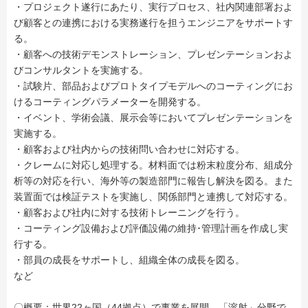
・プロジェクト遂行にあたり、実行プロセス、社内関連部署およ
び顧客との連携における実務遂行を担うエンジニアをサポートす
る。
・顧客への技術デモンストレーション、プレゼンテーションおよ
びコンサルタントを実施する。
・試験片、部品およびプロトタイプモデルへのコーティングにお
けるコーティングパラメーターを開発する。
・イベント、学術会議、展示会等においてプレゼンテーションを
実施する。
・顧客および社内からの技術問い合わせに対応する。
・クレームに対応し処理する。材料面では粉末粒度分布、組成分
析等の対応を行い、海外等の製造部門に報告し解決を図る。また
装置面では検証テストを実施し、関係部門と連携して対応する。
・顧客および社内に対する技術トレーニングを行う。
・コーティング設備および評価設備の維持･管理計画を作成し実
行する。
・部員の成長をサポートし、組織全体の成長を図る。
など
〇概要：世界22ヶ国（44拠点）で事業を展開、「溶射」分野で