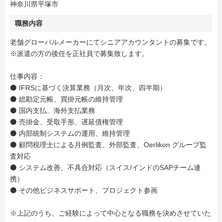
神奈川県平塚市
職務内容
老舗グローバルメーカーにてシニアアカウンタントの募集です。
※派遣の方の後任を正社員で募集致します。
仕事内容：
⚫ IFRSに基づく決算業務（月次、年次、四半期）
⚫ 総勘定元帳、買掛元帳の維持管理
⚫ 国内支払、海外支払業務
⚫ 売掛金、受取手形、遅延債権管理
⚫ 内部統制システムの運用、維持管理
⚫ 顧問税理士による月例監査、外部監査、Oerlikon グループ監
査対応
⚫ システム改善、不具合対応（スイス/インドのSAPチーム連
携）
⚫ その他ビジネスサポート、プロジェクト参画
※上記のうち、ご経験によって中心となる職務を決めさせていた