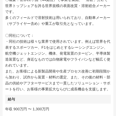
世界トップシェアを誇る世界規模の表面改質・溶射総合メーカー
です。
多くのフィールドで溶射技術は用いられており、自動車メーカー
（サプライヤー含め）や重工が取引先となっています。
〇同社について：
・同社の技術は様々な業界で使用されています。例えば世界を代
表するスポーツカー、F1をはじめとするレーシングエンジン、
航空機ジェットエンジン、機体、発電装置のタービン、半導体製
造装置など、身近なものでは白物家電やフライパンなど幅広く使
われています。
また、お客様による新製品開発や生産プロセス改善に初期段階か
ら加わり、試作から装置・材料の選定、また、その後の材料・部
品の供給やアフターサービスまで一貫したソリューション・サポ
ートを行い、お客様の事業拡大ならびに成長機会を支援します。
給与
年収 900万円 〜 1,300万円