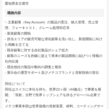
愛知県名古屋市
職務内容
'- 主要顧客（Key Account）の製品の受注、納入管理、売上管
理、フォーキャスト、クレーム処理対応等
- 新規顧客の開拓
- 担当エリアの販売可能な潜在顧客を洗い出し、新規開拓に向け
た戦略を立てる
- 既存顧客に対する自社製品のシェア拡大
- 顧客のニーズを的確に捉えて将来の製品開発に結びつく情報の
社内伝達
- 競合他社の製品や動向の調査と報告
- 展示会の運営サポート及びメテコブランドと溶射技術の宣伝
同社について
同社はスイスに本社を持ち、世界22ヶ国（44拠点）で事業を展
開、「溶射」分野で世界トップシェアを誇るグローバル企業で
す。
メテコ事業本部は世界規模の溶射装置、材料、コーティングサー