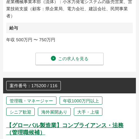
産業機械事業本部（流体）：小水力発電システムの販売営業、営
業技術支援（顧客：県企業局、電力会社、建設会社、民間事業
者）
給与
年収 500万円 〜 750万円
この求人を見る
案件番号：175200 / 116
管理職・マネージャー
年収1000万円以上
シニア歓迎
海外展開あり
大手・上場
【グローバル製造業】コンプライアンス・法務
（管理職候補）