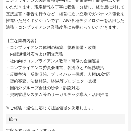
コンプライアンス関連業務を中心に、企業法務全般を幅広く担当
いただきます。現場情報を丁寧に収集・分析し、経営層に対して
直接提言・報告を行うなど、経営に近い立場でガバナンス強化を
推進いただくポジションです。AIや各種テクノロジーを活用した
法務・コンプライアンス業務改革にも携わっていただきます。
【主な業務内容】
・コンプライアンス体制の構築、規程整備・改廃
・内部通報対応および調査業務
・社内向けコンプライアンス教育・研修の企画運営
・コンプライアンス委員会運営、各拠点との連携統括
・反競争法、反贈収賄、プライバシー保護、人権DD対応
・契約審査、法務相談、M&A等プロジェクト支援
・国内外グループ会社の紛争・訴訟対応
・契約管理システム等のリーガルテック導入・活用推進
※ご経験・適性に応じて担当領域を決定します。
給与
年収 900万円 〜 1,200万円