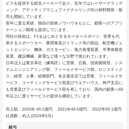
ビスを提供する総合メーカーであり、近年ではレーザークラッデ
ィング、アディティブマニュファクチャリング向け材料開発・販
売も開始しています。
長年に渡る実績、独自の技術ノウハウをもとに、顧客へのアプリ
ケーション開発も提供しています。
同社の技術は、F1をはじめとするモータースポーツ、世界を代
表するスポーツカー、乗用車及びトラック等の部品、航空機ジェ
ットエンジン、機体、ガスタービン、風力発電装置、半導体製造
装置、建設機械、家電など様々な分野で使われています。
日本法人は東京本社（練馬区）に営業、広報、技術開発部、シス
テムエンジニアリング部、フィールドサービス部、ロジスティク
ス、経理、人事、総務部門、名古屋支店では営業、フィールドサ
ービス、コーティングサービス部及びウエアハウス、神戸支店に
も営業及びフィールドサービス部を有しており、国内の顧客へ60
年以上に渡りサービスの提供を継続しています。
売上額：2020年 49.1億円、 2021年49.5億円、 2022年59.1億円
社員数：45人(2024年5月)
給与