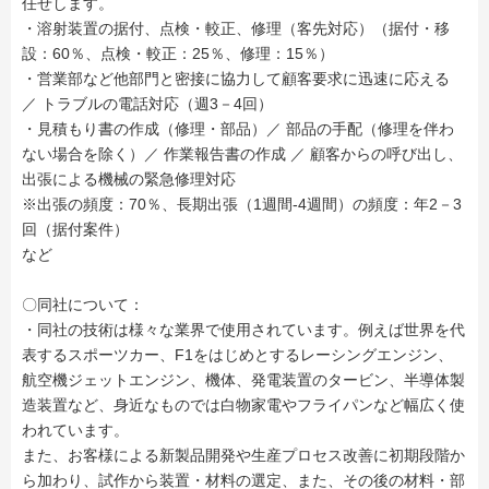
任せします。
・溶射装置の据付、点検・較正、修理（客先対応）（据付・移
設：60％、点検・較正：25％、修理：15％）
・営業部など他部門と密接に協力して顧客要求に迅速に応える
／ トラブルの電話対応（週3－4回）
・見積もり書の作成（修理・部品）／ 部品の手配（修理を伴わ
ない場合を除く）／ 作業報告書の作成 ／ 顧客からの呼び出し、
出張による機械の緊急修理対応
※出張の頻度：70％、長期出張（1週間‐4週間）の頻度：年2－3
回（据付案件）
など
〇同社について：
・同社の技術は様々な業界で使用されています。例えば世界を代
表するスポーツカー、F1をはじめとするレーシングエンジン、
航空機ジェットエンジン、機体、発電装置のタービン、半導体製
造装置など、身近なものでは白物家電やフライパンなど幅広く使
われています。
また、お客様による新製品開発や生産プロセス改善に初期段階か
ら加わり、試作から装置・材料の選定、また、その後の材料・部