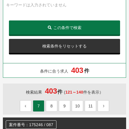
キーワードは入力されていません
この条件で検索
検索条件をリセットする
4
0
3
件
条件に合う求人
403
件
検索結果
(
121～140
件を表示）
7
8
9
10
11
案件番号：175246 / 087