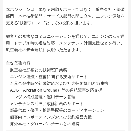
本ポジションは、単なる内勤サポートではなく、航空会社・整備
部門・本社技術部門・サービス部門の間に立ち、エンジン運航を
支える“技術フロント”としての役割を担います。
顧客との密接なコミュニケーションを通じて、エンジンの安定運
用、トラブル時の迅速対応、メンテナンス計画支援などを行い、
航空会社の安全運航に貢献いただきます。
主な業務内容
・航空会社顧客との技術窓口業務
・エンジン運航・整備に関する技術サポート
・不具合発生時の初動対応および社内技術部門との連携
・AOG（Aircraft on Ground）等の運航障害対応支援
・エンジン構成管理・運用データ管理
・メンテナンス計画／改修計画のサポート
・部品供給・修理・輸送手配等のコーディネーション
・顧客向けレポーティングおよび契約運営支援
・海外本社・グローバルチームとの連携