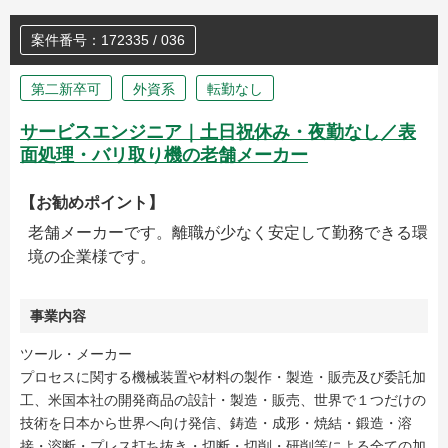
案件番号：172335 / 036
第二新卒可
外資系
転勤なし
サービスエンジニア｜土日祝休み・夜勤なし／表
面処理・バリ取り機の老舗メーカー
【お勧めポイント】
老舗メーカーです。離職が少なく安定して勤務できる環
境の企業様です。
事業内容
ツール・メーカー
プロセスに関する機械装置や材料の製作・製造・販売及び委託加
工、米国本社の開発商品の設計・製造・販売、世界で１つだけの
技術を日本から世界へ向け発信、鋳造・成形・焼結・鍛造・溶
接・溶断・プレス打ち抜き・切断・切削・研削等による全ての加