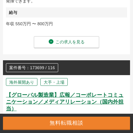
発揮できます。
給与
年収 550万円 〜 800万円
この求人を見る
案件番号：173699 / 116
海外展開あり
大手・上場
【グローバル製造業】広報／コーポレートコミュ
ニケーション／メディアリレーション（国内外担
当）
無料転職相談
【お勧めポイント】
高い英語力を生かし、海外メディアへの発信力を更にパ