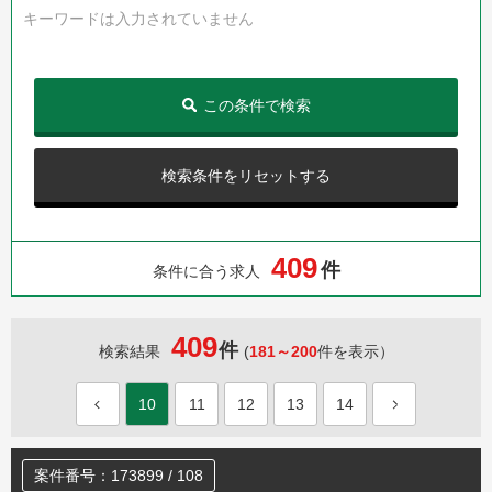
キーワードは入力されていません
この条件で検索
検索条件をリセットする
4
0
9
件
条件に合う求人
409
件
検索結果
(
181～200
件を表示）
10
11
12
13
14
案件番号：173899 / 108