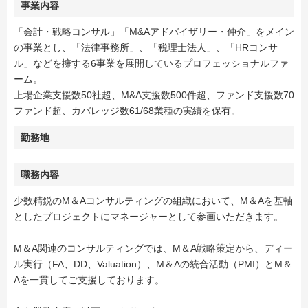
事業内容
「会計・戦略コンサル」「M&Aアドバイザリー・仲介」をメイン
の事業とし、「法律事務所」、「税理士法人」、「HRコンサ
ル」などを擁する6事業を展開しているプロフェッショナルファ
ーム。
上場企業支援数50社超、M&A支援数500件超、ファンド支援数70
ファンド超、カバレッジ数61/68業種の実績を保有。
勤務地
職務内容
少数精鋭のM＆Aコンサルティングの組織において、M＆Aを基軸
としたプロジェクトにマネージャーとして参画いただきます。
M＆A関連のコンサルティングでは、M＆A戦略策定から、ディー
ル実行（FA、DD、Valuation）、M＆Aの統合活動（PMI）とM＆
Aを一貫してご支援しております。