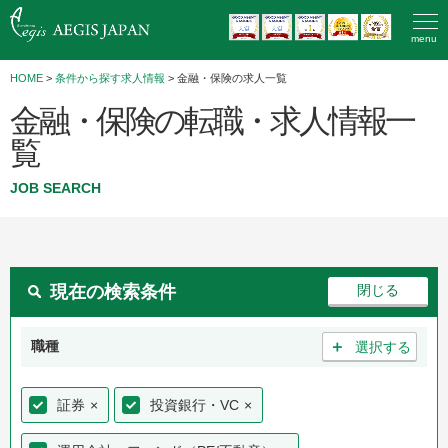
menu
HOME
>
条件から探す求人情報
> 金融・保険の求人一覧
金融・保険の転職・求人情報一
覧
JOB SEARCH
現在の検索条件
＋
職種
選択する
証券
×
投資銀行・VC
×