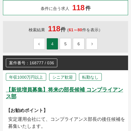
1
1
8
件
条件に合う求人
118
件
検索結果
(
61～80
件を表示）
4
5
6
案件番号：168777 / 036
年収1000万円以上
シニア歓迎
転勤なし
【新規増員募集】将来の部長候補 コンプライアン
ス部
【お勧めポイント】
安定運用会社にて、コンプライアンス部長の後任候補を
募集いたします。