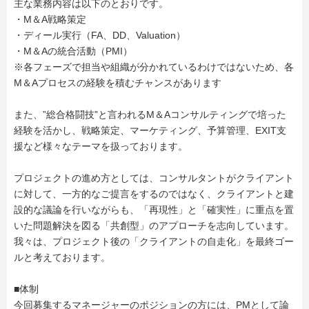
主な業務内容は以下のとおりです。
・M＆A戦略策定
・ディール実行（FA、DD、Valuation）
・M＆Aの統合活動（PMI）
※各フェーズで担当や組織が分かれているわけではないため、各
M＆Aプロセスの経験を積むチャンスがあります
また、”総合格闘技”と言われるM＆Aコンサルティングで培った
経験を活かし、戦略策定、マーケティング、予算管理、EXIT支
援など様々なテーマを扱っております。
プロジェクトの進め方としては、コンサルタントがクライアント
に対して、一方的なご提言をするのではなく、クライアントと建
設的な議論を行いながらも、「再現性」と「確実性」に重点を置
いた問題解決を図る「共創型」のアプローチを志向しています。
我々は、プロジェクト後の「クライアントの自走化」を最終ゴー
ルと考えております。
■体制
今回募集するマネージャーのポジションの方には、PMとして論