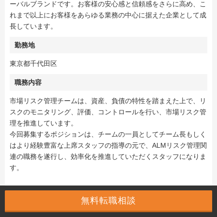
ーバルブランドです。お客様の安心感と信頼感をさらに高め、こ
れまで以上にお客様をあらゆる業務の中心に据えた企業として成
長しています。
勤務地
東京都千代田区
職務内容
市場リスク管理チームは、資産、負債の特性を踏まえた上で、リ
スクのモニタリング、評価、コントロールを行い、市場リスク管
理を推進しています。
今回募集するポジションは、チームの一員としてチーム長もしく
はより経験豊富な上席スタッフの指導の元で、ALMリスク管理関
連の職務を遂行し、効率化を推進していただくスタッフになりま
す。
主な業務
無料転職相談
1. ALM リスク管理に関する定例業務の実施およびその効率化
- 定例レポートの作成およびその分析