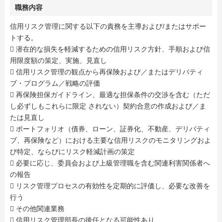
職務内容
信用リスク管理に関する以下の責務を主導および/またはサポー
トする。
 潜在的な損失を軽減するための信用リスク方針、手順および信
用限度額の策定、実施、見直し
 信用リスク管理の観点から再保険および／またはデリバティ
ブ・プログラム／戦略の評価
 再保険担保ガイドライン、最適な担保条件の交渉を含む（ただ
し必ずしもこれらに限定 されない）契約合意の作成および／ま
たは見直し
 ポートフォリオ（債券、ローン、証券化、不動産、デリバティ
ブ、再保険など）における主要な信用リスクのモニタリングおよ
び特定、ならびにリスク軽減計画の策定
 必要に応じ、委員会および上級管理職を含む関連利害関係者へ
の報告
 リスク管理プロセスの有効性を定期的に評価し、必要な改善を
行う
 その他関連業務
 信用リスク管理部長の後任となる可能性あり