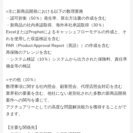
○主に新商品開発における以下の数理業務
・認可折衝（50％）発生率、算出方法書の作成を含む
・新商品の社内承認取得、海外本社承認取得（30％）
ExcelまたはProphetによるキャッシュフローモデルの作成と、そ
れを使用した収益検証を含む
PAR（Product Approval Report（英語））の作成を含む
再保険のアレンジを含む
・システム検証（10％）システムから出力された保険料、責任準
備金等の検証
○その他（10％）
数理事項に関する社内照会、顧客照会、代理店照会対応を含む
業界初の要素を含む、他社にない差別化された多数の新商品開発
案件への関与を通じて、
アクチュアリーとしての高度な問題解決能力を獲得することがで
きます。
【主要な関係先】