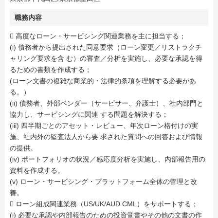
職務内容
 高度なローン・サービシング関連業務を主に担当する；
(i) 債務者から提出された同意要求（ローン変更／リストラクチ
ャリング要求を含 む）の審査／分析を実施し、必要な承認を得
るための書類を作成する；
(ローン文書の複雑な商業的・法律的条項を理解する必要があ
る。）
(ii) 債務者、外部ベンダー（サービサー、弁護士）、社内部門と
協力し、サービシングに関連 する問題を解決する；
(iii) 四半期ごとのアセット・レビュー、年次ローン格付けの実
施、社内外の監査法人から要 求された質問への回答および情報
の提供。
(iv) ポートフォリオの状況／感応度分析を実施し、内部報告用の
資料を作成する。
(v) ローン・サービシング・プラットフォーム全体の管理と改
善。
 ローン組成関連業務（US/UK/AUD CML）をサポートする；
(i) 必要な承認や内部報告のための投資覚書やその他の文書の作