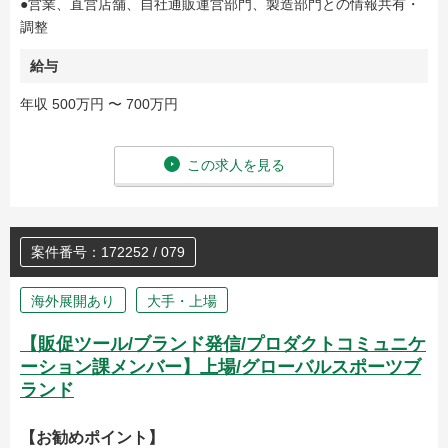
●営業、直営店舗、自社通販運営部門、製造部門との情報共有・
調整
給与
年収 500万円 〜 700万円
この求人を見る
案件番号：172252 / 079
海外展開あり
大手・上場
【販促ツール/ブランド発信/プロダクトコミュニケ
ーション課メンバー】上場/グローバルスポーツブ
ランド
【お勧めポイント】