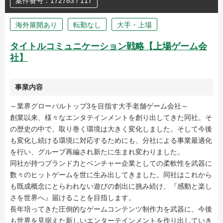
案件番号：172783 / 117
海外展開あり
転勤なし
大手・上場
タイトルコミュニケーション戦略【上場ゲーム会
社】
事業内容
～業界グローバルトップ3を目指す大手老舗ゲーム会社～
創業以来、様々なエンタテインメントを創り出してきた同社。そ
の歴史の中で、取り巻く環境は大きく変化しました。そして今後
も変化し続ける環境に対応するためにも、分社による事業最適化
を行い、グループ再編され新たに生まれ変わりました。
同社が持つブランド力とベンチャー企業としての柔軟性を武器に
数々のヒットゲームを世に生み出してきました。同社はこれから
も既成概念にとらわれない遊びの創出に挑み続け、『感動と楽し
さを世界へ』届けることを目指します。
長年培ってきた圧倒的なゲームコンテンツ制作力を武器に、今後
も世界を見据えた新しいエンターテインメントを作り出していき