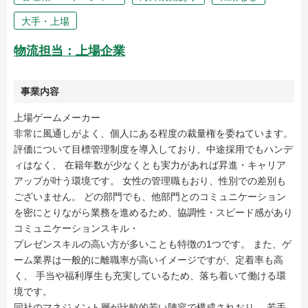
大手・上場
物流担当：上場企業
事業内容
上場ゲームメーカー
非常に風通しがよく、個人にある程度の裁量権を委ねています。
評価について目標管理制度を導入しており、中途採用でもハンデ
ィはなく、 在籍年数が少なくとも実力があれば昇進・キャリア
アップが叶う環境です。 女性の管理職もおり、性別での差別も
ございません。 どの部門でも、他部門とのコミュニケーション
を密にとりながら業務を進めるため、協調性・スピード感があり
コミュニケーションスキル・
プレゼンスキルの高い方が多いことも特徴の1つです。 また、ゲ
ーム業界は一般的に離職率が高いイメージですが、定着率も高
く、 手当や福利厚生も充実しているため、落ち着いて働ける環
境です。
同社のマネジメント層が比較的若い陣容で構成されおり、 若手