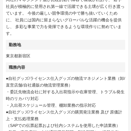
社員が積極的に登用され第一線で活躍できる土壌が広く行き渡っ
ています。 今後の厳しい競争環境の中で勝ち抜いていくため
に、 社員には国内に留まらないグローバルな活躍の機会を提供
し、 多彩な事業で力を発揮できるような環境作りに努めていま
す。
勤務地
東京都新宿区
職務内容
●自社グッズ/ライセンス仕入グッズの物流マネジメント業務（卸/
直営店舗/自社通販の物流管理業務）
・委託先物流会社に対する入出荷指示や在庫管理、トラブル発生
時のリカバリ対応
・入出荷スケジュール管理、棚卸業務の指示対応
●自社グッズ/ライセンス仕入グッズの購買発注業務 及び 原価計
上・支払処理業務
（SAPでの伝票起票および社内システムを使用した申請業務）