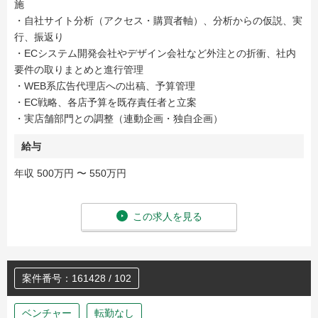
施
・自社サイト分析（アクセス・購買者軸）、分析からの仮説、実
行、振返り
・ECシステム開発会社やデザイン会社など外注との折衝、社内
要件の取りまとめと進行管理
・WEB系広告代理店への出稿、予算管理
・EC戦略、各店予算を既存責任者と立案
・実店舗部門との調整（連動企画・独自企画）
給与
年収 500万円 〜 550万円
この求人を見る
案件番号：161428 / 102
ベンチャー
転勤なし