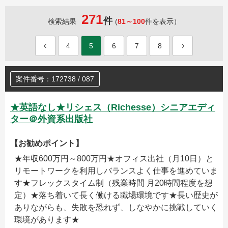
271
件
検索結果
(
81～100
件を表示）
4
5
6
7
8
案件番号：172738 / 087
★英語なし★リシェス（Richesse）シニアエディ
ター＠外資系出版社
【お勧めポイント】
★年収600万円～800万円★オフィス出社（月10日）と
リモートワークを利用しバランスよく仕事を進めていま
す★フレックスタイム制（残業時間 月20時間程度を想
定）★落ち着いて長く働ける職場環境です★長い歴史が
ありながらも、失敗を恐れず、しなやかに挑戦していく
環境があります★