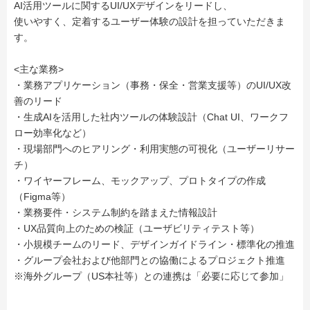
AI活用ツールに関するUI/UXデザインをリードし、
使いやすく、定着するユーザー体験の設計を担っていただきま
す。
<主な業務>
・業務アプリケーション（事務・保全・営業支援等）のUI/UX改
善のリード
・生成AIを活用した社内ツールの体験設計（Chat UI、ワークフ
ロー効率化など）
・現場部門へのヒアリング・利用実態の可視化（ユーザーリサー
チ）
・ワイヤーフレーム、モックアップ、プロトタイプの作成
（Figma等）
・業務要件・システム制約を踏まえた情報設計
・UX品質向上のための検証（ユーザビリティテスト等）
・小規模チームのリード、デザインガイドライン・標準化の推進
・グループ会社および他部門との協働によるプロジェクト推進
※海外グループ（US本社等）との連携は「必要に応じて参加」