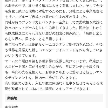
創業以来、様々なエンタテインメントを創り出してきた同社。そ
の歴史の中で、取り巻く環境は大きく変化しました。そして今後
も変化し続ける環境に対応するためにも、分社による事業最適化
を行い、グループ再編され新たに生まれ変わりました。
同社が持つブランド力とベンチャー企業としての柔軟性を武器に
数々のヒットゲームを世に生み出してきました。同社はこれから
も既成概念にとらわれない遊びの創出に挑み続け、『感動と楽し
さを世界へ』届けることを目指します。
長年培ってきた圧倒的なゲームコンテンツ制作力を武器に、今後
も世界を見据えた新しいエンターテインメントを作り出していき
たいと考えています。
ゲームの市場は今後も多種多様に拡張し続けています。私達はこ
のスピード感と広がりを楽しみながら、常にアンテナを高く持
ち、時代の先を見据えた、お客さまをあっと驚かせる新しいエン
タテインメントを、国内外に発信していきます。
高い技術力があり、入社年数に関係なく仕事を任せてもらえる環
境が整備されているので、確実にスキルアップできます。
勤務地
東京都内