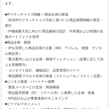
ます。
■IPフランチャイズ戦略 × 商品企画の推進
・担当IPのフランチャイズ方針に基づいた商品展開戦略の策定・
実行
・IP価値最大化に向けた商品施策の設計、中長期および短期の企
画ポートフォリオ管理
■商品企画・開発
・IPを活用した商品企画の立案（MD、アパレル、雑貨、デジタ
ル商品等）
・重点案件における企画・開発ディレクション（必要に応じて自
らも実務関与）
・コンセプト設計、価格設計、品質管理のリード
・商品開発プロセス全体の推進（スケジュール／コスト／品質）
■ビジネス推進・パートナー連携
・製造メーカーとの交渉・関係構築
・商品販売部署（EC・リテール等）と連携した企画・推進
・KPI設計および事業進捗のモニタリング
■ピープルマネジメント