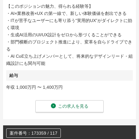
【このポジションの魅力、得られる経験等】
・AI×業務改善×UX の第一線で、新しい体験価値を創出できる
・ITが苦手なユーザーにも寄り添う“実用的UX”がダイレクトに効
く環境
・生成AI活用のUI/UX設計をゼロから形づくることができる
・部門横断のプロジェクト推進により、変革を自らドライブでき
る
・AI CoE立ち上げメンバーとして、将来的なデザインリード・組
織設計にも関与可能
給与
年収 1,000万円 〜 1,400万円
この求人を見る
案件番号：173359 / 117