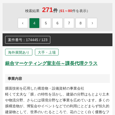
271
件
検索結果
(
61～80
件を表示）
4
5
6
7
8
案件番号：174445 / 123
海外展開あり
大手・上場
統合マーケティング室主任～課長代理クラス
事業内容
膜面技術を応用した構造物・設備資材の事業会社
軽くて丈夫な「膜」の特性を活かし、建築の分野はもとより土木
や物流分野、さらには環境分野など事業を広めています。多くの
膜構造物が、博覧会やイベントなどでの利用にとどまらず恒久的
建築物として、世界のいたるところで、花のごとく白く優雅なフ