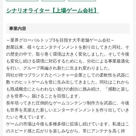
シナリオライター【上場ゲーム会社】
事業内容
～業界グローバルトップ3を目指す大手老舗ゲーム会社～
創業以来、様々なエンタテインメントを創り出してきた同社。そ
の歴史の中で、取り巻く環境は大きく変化しました。そして今後
も変化し続ける環境に対応するためにも、分社による事業最適化
を行い、グループ再編され新たに生まれ変わりました。
同社が持つブランド力とベンチャー企業としての柔軟性を武器に
数々のヒットゲームを世に生み出してきました。同社はこれから
も既成概念にとらわれない遊びの創出に挑み続け、『感動と楽し
さを世界へ』届けることを目指します。
長年培ってきた圧倒的なゲームコンテンツ制作力を武器に、今後
も世界を見据えた新しいエンターテインメントを作り出していき
たいと考えています。
ゲームの市場は今後も多種多様に拡張し続けています。私達はこ
のスピード感と広がりを楽しみながら、常にアンテナを高く持