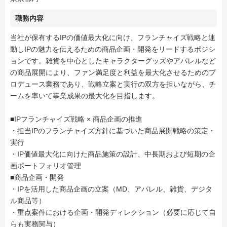
職務内容
当社が保有するIPの価値最大化に向け、フランチャイズ戦略と連
動しIPの魅力を伝えるための商品企画・開発をリードするポジシ
ョンです。雑貨を中心としたキャラクターグッズやアパレルなど
の商品展開により、ファン満足度と利益を最大化させるためのプ
ロデュース業務であり、戦略立案と実行の双方を担いながら、チ
ームを率いて事業成果の最大化を目指します。
■IPフランチャイズ戦略 × 商品企画の推進
・担当IPのフランチャイズ方針に基づいた商品展開戦略の策定・
実行
・IP価値最大化に向けた商品施策の設計、中長期および短期の企
画ポートフォリオ管理
■商品企画・開発
・IPを活用した商品企画の立案（MD、アパレル、雑貨、デジタ
ル商品等）
・重点案件における企画・開発ディレクション（必要に応じて自
らも実務関与）