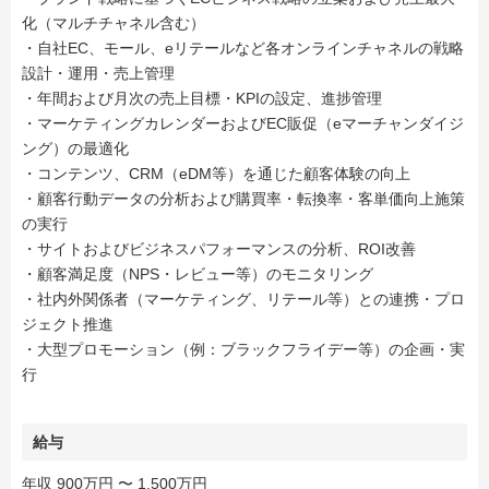
化（マルチチャネル含む）
・自社EC、モール、eリテールなど各オンラインチャネルの戦略
設計・運用・売上管理
・年間および月次の売上目標・KPIの設定、進捗管理
・マーケティングカレンダーおよびEC販促（eマーチャンダイジ
ング）の最適化
・コンテンツ、CRM（eDM等）を通じた顧客体験の向上
・顧客行動データの分析および購買率・転換率・客単価向上施策
の実行
・サイトおよびビジネスパフォーマンスの分析、ROI改善
・顧客満足度（NPS・レビュー等）のモニタリング
・社内外関係者（マーケティング、リテール等）との連携・プロ
ジェクト推進
・大型プロモーション（例：ブラックフライデー等）の企画・実
行
給与
年収 900万円 〜 1,500万円