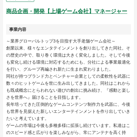
商品企画・開発【上場ゲーム会社】マネージャー
事業内容
～業界グローバルトップ3を目指す大手老舗ゲーム会社～
創業以来、様々なエンタテインメントを創り出してきた同社。そ
の歴史の中で、取り巻く環境は大きく変化しました。そして今後
も変化し続ける環境に対応するためにも、分社による事業最適化
を行い、グループ再編され新たに生まれ変わりました。
同社が持つブランド力とベンチャー企業としての柔軟性を武器に
数々のヒットゲームを世に生み出してきました。同社はこれから
も既成概念にとらわれない遊びの創出に挑み続け、『感動と楽し
さを世界へ』届けることを目指します。
長年培ってきた圧倒的なゲームコンテンツ制作力を武器に、今後
も世界を見据えた新しいエンターテインメントを作り出していき
たいと考えています。
ゲームの市場は今後も多種多様に拡張し続けています。私達はこ
のスピード感と広がりを楽しみながら、常にアンテナを高く持