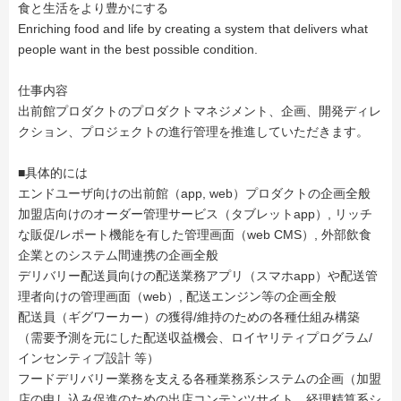
食と生活をより豊かにする
Enriching food and life by creating a system that delivers what
people want in the best possible condition.
仕事内容
出前館プロダクトのプロダクトマネジメント、企画、開発ディレ
クション、プロジェクトの進行管理を推進していただきます。
■具体的には
エンドユーザ向けの出前館（app, web）プロダクトの企画全般
加盟店向けのオーダー管理サービス（タブレットapp）, リッチ
な販促/レポート機能を有した管理画面（web CMS）, 外部飲食
企業とのシステム間連携の企画全般
デリバリー配送員向けの配送業務アプリ（スマホapp）や配送管
理者向けの管理画面（web）, 配送エンジン等の企画全般
配送員（ギグワーカー）の獲得/維持のための各種仕組み構築
（需要予測を元にした配送収益機会、ロイヤリティプログラム/
インセンティブ設計 等）
フードデリバリー業務を支える各種業務系システムの企画（加盟
店の申し込み促進のための出店コンテンツサイト、経理精算系シ