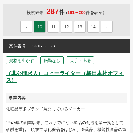
287
件
検索結果
(
181～200
件を表示）
10
11
12
13
14
案件番号：156161 / 123
資格を生かす
転勤なし
大手・上場
（非公開求人）コピーライター（梅田本社オフィ
ス）
事業内容
化粧品等多ブランド展開しているメーカー
1947年の創業以来、これまでにない製品の創造を第一義として
研鑽を重ね、現在では化粧品をはじめ、医薬品、機能性食品の製