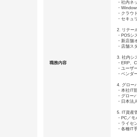
・社内ネッ
・Windows
・クラウド（
・セキュ
2. リテー
・POSシ
・新店舗
・店舗ス
3. 社内
職務内容
・ERP、
・ユーザ
・ベンダー
4. グロ
・本社I
・グロー
・日本法
5. IT
・PC／
・ライセンス
・各種I