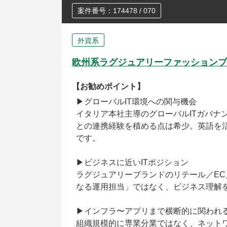
案件番号：174478 / 070
外資系
欧州系ラグジュアリーファッションブラン
【お勧めポイント】
▶グローバルIT環境への関与機会
イタリア本社主導のグローバルITガバナ
との連携経験を積める点は希少。英語を
です。
▶ビジネスに近いITポジション
ラグジュアリーブランドのリテール／EC
なる運用担当」ではなく、ビジネス理解を
▶インフラ〜アプリまで横断的に関われ
組織規模的に専業分業ではなく、ネットワ