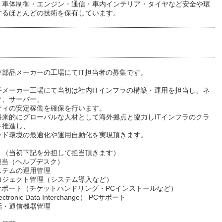
・車体制御・エンジン・通信・車内インテリア・タイヤなど安全や環
するほとんどの技術を保有しています。
車部品メーカーの工場にてIT担当者の募集です。
手メーカー工場にて当初は社内ITインフラの構築・運用を担当し、ネ
ク、サーバー、
ティの安定稼働を確保を行います。
将来的にグローバルな人材として海外拠点と協力しITインフラのクラ
を推進し、
ッド環境の最適化や運用自動化を実現頂きます。
：（当初下記を分担して担当頂きます）
担当（ヘルプデスク）
ステムの運用管理
ロジェクト管理（システム導入など）
Tサポート（チケットハンドリング・PCインストールなど）
ctronic Data Interchange） PCサポート
話・通信機器管理