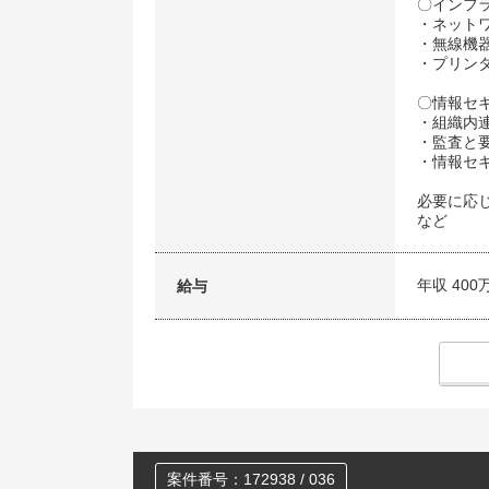
〇インフ
・ネット
・無線機
・プリンタ
〇情報セ
・組織内
・監査と
・情報セ
必要に応じ
など
年収 400
給与
案件番号：172938 / 036