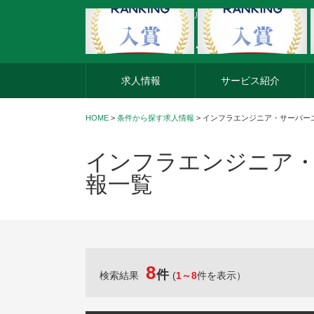
外資系企業の転職・キャリア転職ならアージスジャパン
求人情報
サービス紹介
HOME
>
条件から探す求人情報
> インフラエンジニア・サーバー
インフラエンジニア・
報一覧
8
件
検索結果
(
1～8
件を表示）