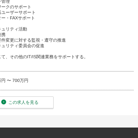
ラ管理
ワークのサポート
器ユーザーサポート
ー・FAXサポート
キュリティ活動
連携
要件変更に対する監視・遵守の推進
キュリティ委員会の促進
て、その他のIT/IS関連業務をサポートする。
万円 〜 700万円
この求人を見る