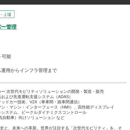
・上場
バー管理
ト可能
ム運用からインフラ管理まで
カー 次世代モビリティソリューションの開発・製造・販売
転および先進運転支援システム（ADAS）
テッドカー技術、V2X（車車間・路車間通信）
マン・マシン・インターフェース（HMI）、高性能ディスプレイ
キシステム、ビークルダイナミクスコントロール
気自動車）向けソリューション など
の歴史と、未来への革新。世界が注目する「次世代モビリティ」を、そ