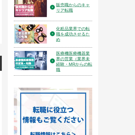
販売職からのキャ
リア転職
化粧品業界での転
職を成功させるた
め
医療機医療機器業
界の営業（業界未
経験・MRからの転
職