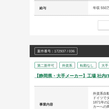
年収 550
給与
案件番号：172937 / 036
第二新卒可
外資系
転勤なし
大手
【静岡県・大手メーカー】工場 社内I
外資系自
ドイツで
1871年
事業内容
カーへの