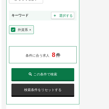
＋
キーワード
選択する
外資系
×
8
件
条件に合う求人
この条件で検索
検索条件をリセットする