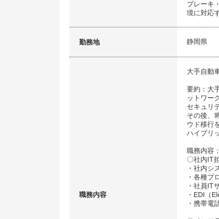
ブレーキ
境に対応
静岡県
勤務地
大手自動
要約：大
ットワー
セキュリ
その後、
ウド移行
ハイブリ
職務内容
〇社内IT
・社内シ
・各種プ
・社員I
職務内容
・EDI（Ele
・携帯電