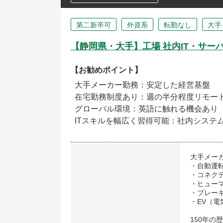
第二新卒可
外資系
転勤なし
大手
【静岡県・大手】工場 社内IT・サー
【お勧めポイント】
大手メーカー勤務：安定した経営基盤
在宅勤務制度あり：週の半分程度リモー
グローバル環境：英語に触れる機会あり
ITスキルを幅広く習得可能：社内システ
大手メー
・自動運
・コネク
・ヒュー
・ブレー
・EV（電
150年