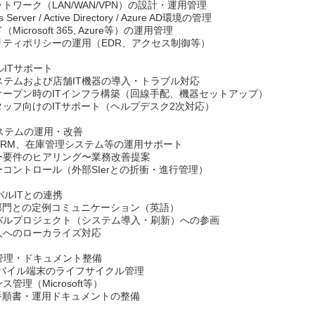
トワーク（LAN/WAN/VPN）の設計・運用管理
 Server / Active Directory / Azure AD環境の管理
Microsoft 365, Azure等）の運用管理
リティポリシーの運用（EDR、アクセス制御等）
ルITサポート
ステムおよび店舗IT機器の導入・トラブル対応
オープン時のITインフラ構築（回線手配、機器セットアップ）
タッフ向けのITサポート（ヘルプデスク2次対応）
システムの運用・改善
CRM、在庫管理システム等の運用サポート
ー要件のヒアリング〜業務改善提案
コントロール（外部SIerとの折衝・進行管理）
ーバルITとの連携
T部門との定例コミュニケーション（英語）
バルプロジェクト（システム導入・刷新）への参画
人へのローカライズ対応
資産管理・ドキュメント整備
モバイル端末のライフサイクル管理
管理（Microsoft等）
T手順書・運用ドキュメントの整備