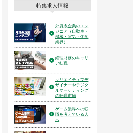
特集求人情報
外資系企業のエン
ジニア（自動車・
機械・電気・化学
業界）
経理財務のキャリ
ア転職
クリエイティブデ
ザイナーやデジタ
ルマーケティング
の転職市場
ゲーム業界への転
職を考えている人
へ