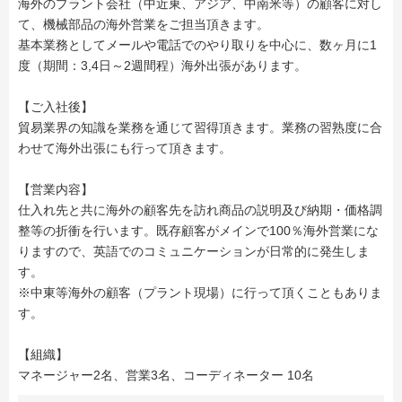
海外のプラント会社（中近東、アジア、中南米等）の顧客に対し
て、機械部品の海外営業をご担当頂きます。
基本業務としてメールや電話でのやり取りを中心に、数ヶ月に1
度（期間：3,4日～2週間程）海外出張があります。
【ご入社後】
貿易業界の知識を業務を通じて習得頂きます。業務の習熟度に合
わせて海外出張にも行って頂きます。
【営業内容】
仕入れ先と共に海外の顧客先を訪れ商品の説明及び納期・価格調
整等の折衝を行います。既存顧客がメインで100％海外営業にな
りますので、英語でのコミュニケーションが日常的に発生しま
す。
※中東等海外の顧客（プラント現場）に行って頂くこともありま
す。
【組織】
マネージャー2名、営業3名、コーディネーター 10名