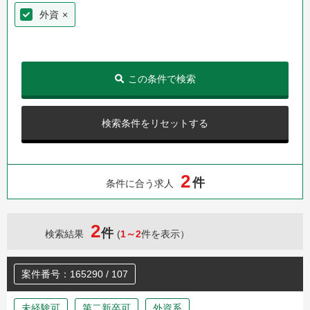
外資
×
この条件で検索
検索条件をリセットする
2
件
条件に合う求人
2
件
検索結果
(
1～2
件を表示）
案件番号：165290 / 107
未経験可
第二新卒可
外資系