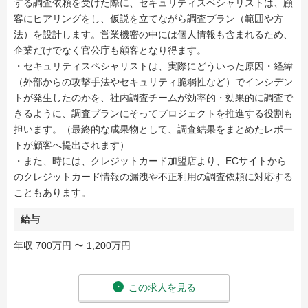
する調査依頼を受けた際に、セキュリティスペシャリストは、顧
客にヒアリングをし、仮説を立てながら調査プラン（範囲や方
法）を設計します。営業機密の中には個人情報も含まれるため、
企業だけでなく官公庁も顧客となり得ます。
・セキュリティスペシャリストは、実際にどういった原因・経緯
（外部からの攻撃手法やセキュリティ脆弱性など）でインシデン
トが発生したのかを、社内調査チームが効率的・効果的に調査で
きるように、調査プランにそってプロジェクトを推進する役割も
担います。（最終的な成果物として、調査結果をまとめたレポー
トが顧客へ提出されます）
・また、時には、クレジットカード加盟店より、ECサイトから
のクレジットカード情報の漏洩や不正利用の調査依頼に対応する
こともあります。
給与
年収 700万円 〜 1,200万円
この求人を見る