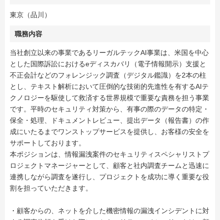
東京（品川）
職務内容
当社創立以来の事業であるリーガルテックAI事業は、米国を中心
とした国際訴訟におけるeディスカバリ（電子情報開示）支援と
不正会計などのフォレンジック調査（デジタル鑑識）を2本の柱
とし、テキスト解析において圧倒的な技術的先進性を有するAIテ
クノロジーを駆使して救済する世界規模で重要な責務を担う事業
です。平時のセキュリティ対策から、有事の際のデータの特定・
保全・処理、ドキュメントレビュー、提出データ（報告書）の作
成にいたるまでワンストップサービスを提供し、お客様の安全を
サポートしております。
本ポジションは、情報漏洩案件のセキュリティスペシャリストプ
ロジェクトマネージャーとして、顧客と社内調査チームと迅速に
連携しながら調査を遂行し、プロジェクトを成功に導く重要な役
割を担っていただきます。
・顧客からの、ネットを介した機密情報の漏洩インシデントに対