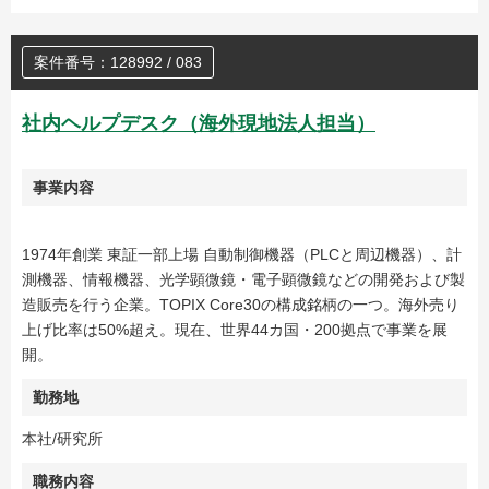
案件番号：128992 / 083
社内ヘルプデスク（海外現地法人担当）
事業内容
1974年創業 東証一部上場 自動制御機器（PLCと周辺機器）、計
測機器、情報機器、光学顕微鏡・電子顕微鏡などの開発および製
造販売を行う企業。TOPIX Core30の構成銘柄の一つ。海外売り
上げ比率は50%超え。現在、世界44カ国・200拠点で事業を展
開。
勤務地
本社/研究所
職務内容