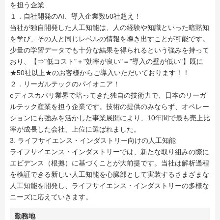
を担う企業
１．自社開発のAI、導入企業数50社超え！
当社が独自開発した人工知能は、人の経験や知識といった暗黙知
を学び、その人と同じレベルの情報を導き出すことが可能です。
少量の学習データでも十分な結果を得られるという強みを持って
おり、【⇒"低コスト"＋"効率が良い"＝"導入の壁が低い"】既に
★50社以上★のお客様からご導入いただいております！！
２．リーガルテックのパイオニア！
eディスカバリ業界で培ってきた独自の技術力で、日本のリーガ
ルテック産業を担う企業です。技術の提供のみならず、オペレー
ションにも強みを活かした事業展開により、10年間で最も売上比
率が成長した会社、上位に選ばれました。
3. ライフサイエンス・インダストリー向けの人工知能
ライフサイエンス・インダストリーでは、新たな取り組みの際に
エビデンス（根拠）に基づくことが大前提です。当社は解析過程
を検証できる新しい人工知能を心臓部として実装するさまざまな
人工知能を開発し、ライフサイエンス・インダストリーの多様な
ニーズに応えていきます。
勤務地