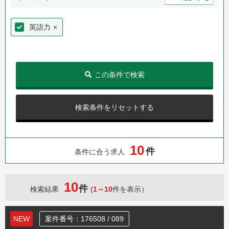
英語力
×
この条件で検索
検索条件をリセットする
1
0
件
条件に合う求人
10
件
検索結果
(
1～10
件を表示）
NEW
案件番号：176508 / 089