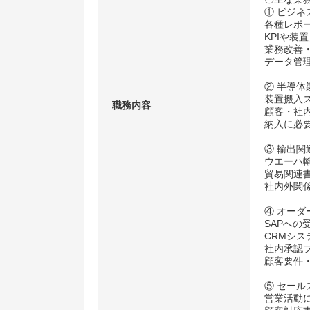
① ビジ
各種レポ
KPIや装
業務改善
データ管
② 半導
装置搬入
職務内容
顧客・社
納入に必
③ 輸出関
ウエーハ
貿易関連
社内外関
④ オー
SAPへの
CRMシ
社内承認
顧客要件
⑤ セール
営業活動