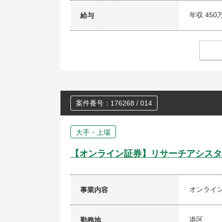
年収 450
給与
案件番号：176268 / 014
大手・上場
【オンライン証券】リサーチアシスタ
オンライ
事業内容
港区
勤務地