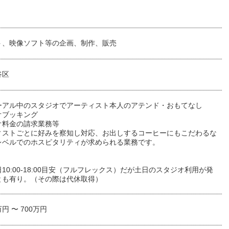
ト、映像ソフト等の企画、制作、販売
谷区
ーアル中のスタジオでアーティスト本人のアテンド・おもてなし
オブッキング
オ料金の請求業務等
ィストごとに好みを察知し対応、お出しするコーヒーにもこだわるな
レベルでのホスピタリティが求められる業務です。
】
10:00-18:00目安（フルフレックス）だが土日のスタジオ利用が発
とも有り。（その際は代休取得）
万円 〜 700万円