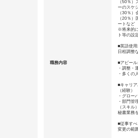
（50％
ーのスケ
（30％
（20％
ートなど
※将来的
ト等の設
■英語使
日程調整
職務内容
■アピー
・調整・
・多くの
■キャリア
（経験）
・グロー
・部門管
（スキル
秘書業務
■従事す
変更の範