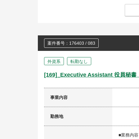
案件番号：176403 / 083
外資系
転勤なし
[169]_Executive Assistan
事業内容
勤務地
■業務内容