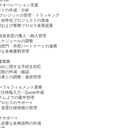
ネスオペレーション支援
ートの作成・分析
置クレジットの管理・トラッキング
・効率化プロジェクトの推進
理および業務プロセス改善提案
体製造装置の搬入・納入管理
スケジュールの調整
内部門・外部パートナーとの連携
要な各種書類管理
連業務
輸出に関する手続き対応
書類の作成・確認
係者との調整・進捗管理
ダーフルフィルメント業務
受注情報入力・Quote作成
ステム上での案件管理
プロセスのサポート
・装置仕様情報の管理
スサポート
に必要な各種資料の作成