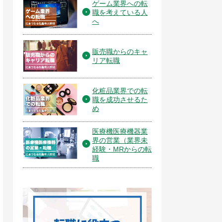
ゲーム業界への転
職を考えている人
へ
販売職からのキャ
リア転職
化粧品業界での転
職を成功させるた
め
医療機医療機器業
界の営業（業界未
経験・MRからの転
職