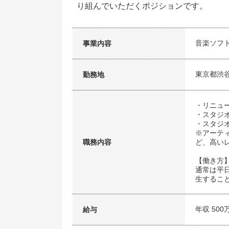
り組んでいただくポジションです。
音楽ソフ
事業内容
東京都渋
勤務地
・リニュ
・スタジ
・スタジ
※アーテ
職務内容
ど、高い
【働き方
通常は平日
生するこ
年収 500
給与