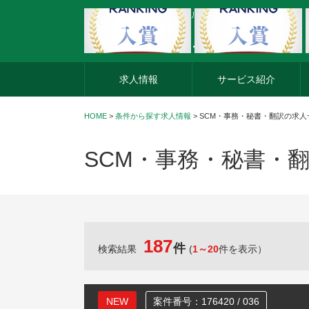
外資系企業の転職・キャリア転職ならアージスジャパン
求人情報
サービス紹介
HOME
>
条件から探す求人情報
> SCM・事務・秘書・翻訳の求人
SCM・事務・秘書・
187
件
検索結果
(
1～20
件を表示）
NEW
案件番号：176420 / 036