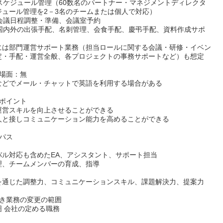
）スケジュール管理（60数名のパートナー・マネジメントディレクタ
ジュール管理を2－3名のチームまたは個人で対応）
）会議日程調整・準備、会議室予約
）国内外の出張手配、名刺管理、会食手配、慶弔手配、資料作成サポ
には部門運営サポート業務（担当ロールに関する会議・研修・イベン
定・手配・運営全般、各プロジェクトの事務サポートなど）も想定
用場面：無
などでメール・チャットで英語を利用する場合がある
ルポイント
運営スキルを向上させることができる
人と接しコミュニケーション能力を高めることができる
パス
バル対応も含めたEA、アシスタント、サポート担当
理、チームメンバーの育成、指導
）
を通じた調整力、コミュニケーションスキル、課題解決力、提案力
べき業務の変更の範囲
囲 会社の定める職務