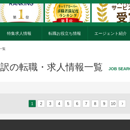
特集求人情報
転職お役立ち情報
エージェント紹介
一覧
翻訳の転職・求人情報一覧
JOB SEAR
1
2
3
4
5
6
7
8
9
10