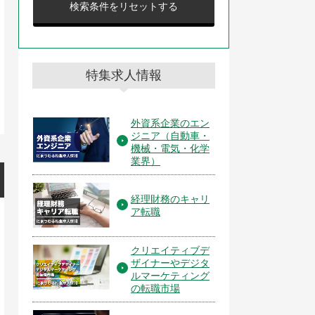
検索条件をリセットする
特集求人情報
外資系企業のエン
ジニア（自動車・
機械・電気・化学
業界）
経理財務のキャリ
ア転職
クリエイティブデ
ザイナーやデジタ
ルマーケティング
の転職市場