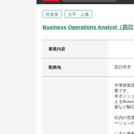
外資系
大手・上場
Business Operations Ana
事業内容
四日市市
勤務地
半導体製
業です。
本ポジショ
えるBusi
援など幅
社内の営
ーション
〇主な業