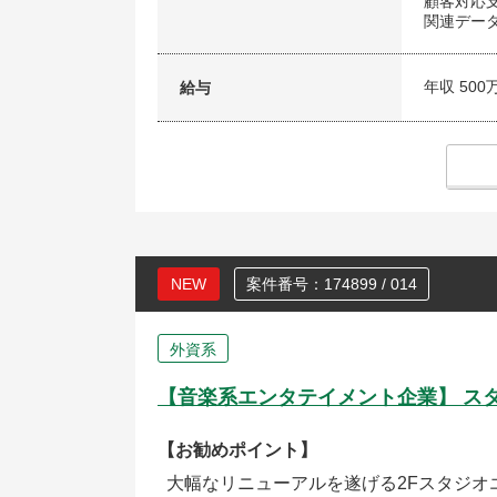
顧客対応
関連デー
年収 500
給与
NEW
案件番号：174899 / 014
外資系
【音楽系エンタテイメント企業】 ス
【お勧めポイント】
大幅なリニューアルを遂げる2Fスタジ