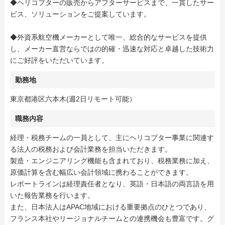
◆ヘリコプターの販売からアフターサービスまで、一貫したサー
ビス、ソリューションをご提案しています。
◆外資系航空機メーカーとして唯一、総合的なサービスを提供
し、メーカー直営ならではの的確・迅速な対応と卓越した技術力
にご好評をいただいています。
勤務地
東京都港区六本木(週2日リモート可能）
職務内容
経理・税務チームの一員として、主にヘリコプター事業に関連す
る法人の税務および会計業務を担当いただきます。
製造・エンジニアリング機能も含まれており、税務業務に加え、
原価計算を含む幅広い会計領域に携わることができます。
レポートラインは経理責任者となり、英語・日本語の両言語を用
いた報告業務を行います。
また、日本法人はAPAC地域における重要拠点のひとつであり、
フランス本社やリージョナルチームとの連携機会も豊富です。グ