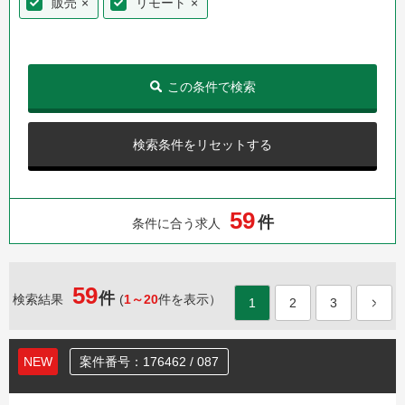
販売
×
リモート
×
この条件で検索
検索条件をリセットする
5
9
件
条件に合う求人
59
件
検索結果
(
1～20
件を表示）
1
2
3
NEW
案件番号：176462 / 087