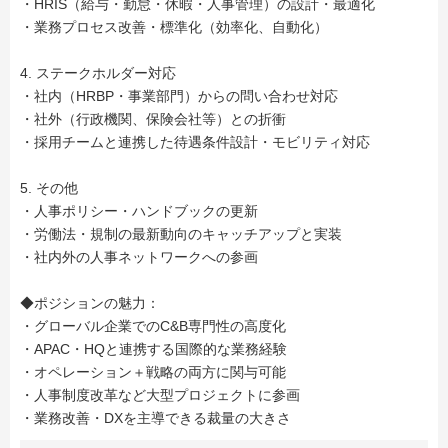
・HRIS（給与・勤怠・休暇・人事管理）の設計・最適化
・業務プロセス改善・標準化（効率化、自動化）
4. ステークホルダー対応
・社内（HRBP・事業部門）からの問い合わせ対応
・社外（行政機関、保険会社等）との折衝
・採用チームと連携した待遇条件設計・モビリティ対応
5. その他
・人事ポリシー・ハンドブックの更新
・労働法・規制の最新動向のキャッチアップと実装
・社内外の人事ネットワークへの参画
◆ポジションの魅力：
・グローバル企業でのC&B専門性の高度化
・APAC・HQと連携する国際的な業務経験
・オペレーション＋戦略の両方に関与可能
・人事制度改革など大型プロジェクトに参画
・業務改善・DXを主導できる裁量の大きさ