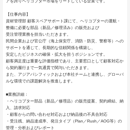
アを誇りヘリコプター市場をリードしている企業です。
【仕事内容】
資材管理部 顧客スペアサポート課にて、ヘリコプターの運航・
整備に必要な部品（新品／修理済み）の販売および
受注管理業務を担当いただきます。
民間企業および官公庁（海上保安庁、消防・防災、警察等）への
サポートを通じて、長期的な信頼関係を構築し、
安定したビジネスの確保・拡大を担うポジションです。
顧客満足度は重要な評価指標であり、主要窓口として顧客対応か
ら契約履行まで一気通貫で関与いただきます。
また、アジアパシフィックおよび本社チームと連携し、グローバ
ルな環境での課題解決を推進します。
■業務詳細：
・ヘリコプター部品（新品／修理品）の販売提案、契約締結、納
入、請求対応
・顧客からの問い合わせ対応および納品後の不具合対応
・受注残、納品達成率、発注タイプ（Plan／Rush／AOG等）の
管理・分析およびレポート