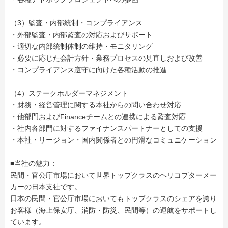
（3）監査・内部統制・コンプライアンス
・外部監査・内部監査の対応およびサポート
・適切な内部統制体制の維持・モニタリング
・必要に応じた会計方針・業務プロセスの見直しおよび改善
・コンプライアンス遵守に向けた各種活動の推進
（4）ステークホルダーマネジメント
・財務・経営管理に関する本社からの問い合わせ対応
・他部門およびFinanceチームとの連携による監査対応
・社内各部門に対するファイナンスパートナーとしての支援
・本社・リージョン・国内関係者との円滑なコミュニケーション
■当社の魅力：
民間・官公庁市場において世界トップクラスのヘリコプターメー
カーの日本支社です。
日本の民間・官公庁市場においてもトップクラスのシェアを誇り
お客様（海上保安庁、消防・防災、民間等）の運航をサポートし
ています。