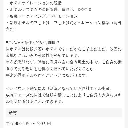
・ホテルオペレーションの統括
・ホテルシステムの運用管理、最適化、DX推進
・各種マーケティング、プロモーション
・新規ホテルの立ち上げ、立ち上げ時オペレーション構築（海外
含む）
■これからを作っていく面白さ
同ホテルは比較的若いホテルです。だからこそまだまだ、改善の
余地やこれからの可能性を秘めています。
年次役職問わず、闊達に意見を言い合う風土の中で、ご自身の素
直な考えや思いを忌憚なく述べていただくことが、
将来の同ホテルを作ることへとつながります。
インバウンド需要により活況となっている同社ホテル事業。
成長フェーズの同社で経験を積むことによりご自身も大きなスキ
ルを身に着けることができます。
給与
年収 450万円 〜 700万円