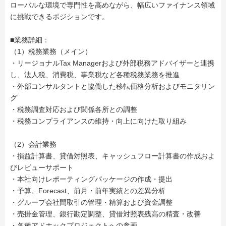
ローバルな環境で専門性を高めながら、幅広いファイナンス領域
に挑戦できるポジションです。
■業務詳細：
（1）税務業務（メイン）
・リージョナルTax Managerおよび外部税務アドバイザーと連携
し、法人税、消費税、事業税など各種税務業務を推進
・外部コンサルタントと協働した移転価格分析およびモニタリン
グ
・税務調査対応および関係各所との調整
・税務コンプライアンスの維持・向上に向けた取り組み
（2）会計業務
・損益計算書、貸借対照表、キャッシュフロー計算書の作成およ
びレビューサポート
・本社向けレポーティングパッケージの作成・提出
・予算、Forecast、前月・前年実績との差異分析
・グループ会社間取引の管理・精算および資金調整
・売掛金管理、銀行勘定調整、貸借対照表残高の精査・改善
・各種アドホックプロジェクトへの参画