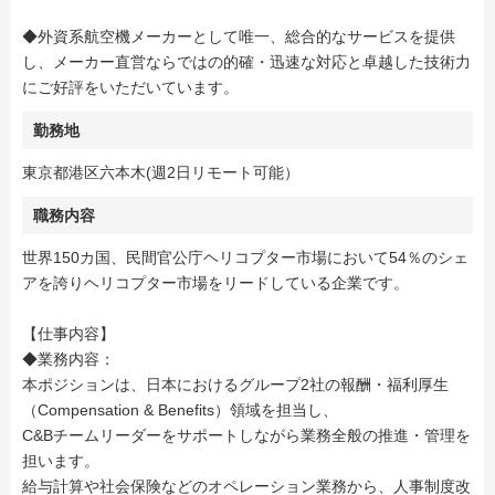
◆外資系航空機メーカーとして唯一、総合的なサービスを提供
し、メーカー直営ならではの的確・迅速な対応と卓越した技術力
にご好評をいただいています。
勤務地
東京都港区六本木(週2日リモート可能）
職務内容
世界150カ国、民間官公庁ヘリコプター市場において54％のシェ
アを誇りヘリコプター市場をリードしている企業です。
【仕事内容】
◆業務内容：
本ポジションは、日本におけるグループ2社の報酬・福利厚生
（Compensation & Benefits）領域を担当し、
C&Bチームリーダーをサポートしながら業務全般の推進・管理を
担います。
給与計算や社会保険などのオペレーション業務から、人事制度改