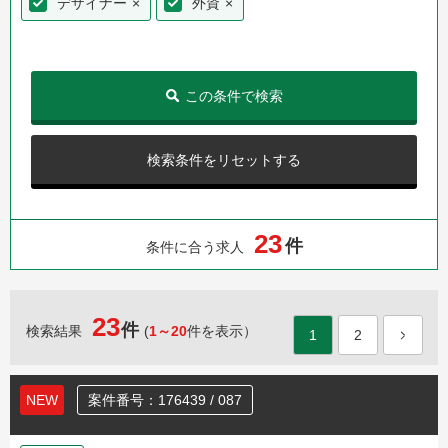
デザイナー
×
外資
×
この条件で検索
検索条件をリセットする
2
3
件
条件に合う求人
23
件
検索結果
(
1～20
件を表示）
1
2
NEW
案件番号：176439 / 087