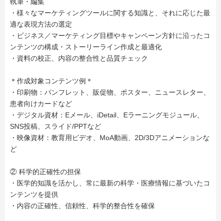
執筆・編集
・様々なマーケティングツールに関する知識と、それに応じた最
適な表現方法の選定
・ビジネス／マーケティング目標やキャンペーン方針に沿ったコ
ンテンツの構成・ストーリーライン作成と最適化
・資料の校正、内容の整合性と品質チェック
＊作成対象コンテンツ例＊
・印刷物：パンフレット、販促物、ポスター、ニュースレター、
患者向けカードなど
・デジタル資材：Eメール、iDetail、Eラーニングモジュール、
SNS投稿、スライド/PPTなど
・映像資材：教育用ビデオ、MoA動画、2D/3Dアニメーションな
ど
② 科学的正確性の担保
・医学的知識を活かし、常に最新の科学・医療情報に基づいたコ
ンテンツを提供
・内容の正確性、信頼性、科学的整合性を確保