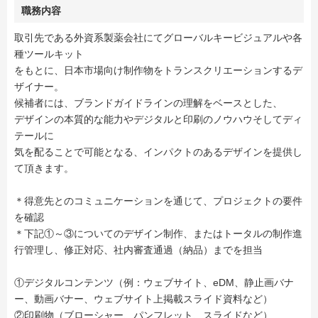
職務内容
取引先である外資系製薬会社にてグローバルキービジュアルや各
種ツールキット
をもとに、日本市場向け制作物をトランスクリエーションするデ
ザイナー。
候補者には、ブランドガイドラインの理解をベースとした、
デザインの本質的な能力やデジタルと印刷のノウハウそしてディ
テールに
気を配ることで可能となる、インパクトのあるデザインを提供し
て頂きます。
＊得意先とのコミュニケーションを通じて、プロジェクトの要件
を確認
＊下記①～③についてのデザイン制作、またはトータルの制作進
行管理し、修正対応、社内審査通過（納品）までを担当
①デジタルコンテンツ（例：ウェブサイト、eDM、静止画バナ
ー、動画バナー、ウェブサイト上掲載スライド資料など）
②印刷物（ブローシャー、パンフレット、スライドなど）