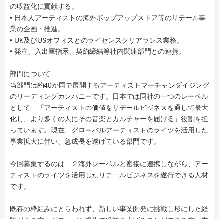
の収益化に貢献する。
• 日本人アーティストの海外ポップアップストア等のリテール事
業の企画・推進。
• UK及びUSオフィスとのライセンスクリアランス業務。
• 発注、入出庫指示、契約締結等社内関連部門との連携。
部門について
当部門は約40か国で展開するアーティストマーチャンダイジング
のリーディングカンパニーです。日本では同社の一つのレーベル
として、「アーティストの価値をリテールビジネスを通して最大
化し、より多くの人にその音楽とカルチャーを届ける」役割を担
っています。現在、グローバルアーティストのライツを活用した
事業拡大に伴い、急成長を遂げている部門です。
今回募集するのは、２海外レーベルと密接に連携しながら、アー
ティストのライツを活用したリテールビジネスを遂行できる人材
です。
既存の枠組みにとらわれず、新しい事業開発に挑戦し形にした経