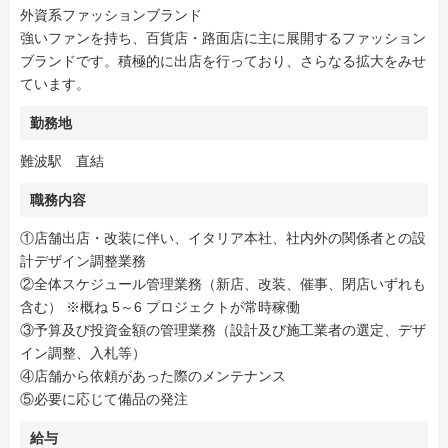
外資系ファッションブランド
強いファンを持ち、百貨店・路面店に主に展開するファッション
ブランドです。積極的に出店を行っており、さらなる拡大をみせ
ています。
勤務地
難波駅 直結
職務内容
①店舗出店・改装に伴い、イタリア本社、社内外の関係者との設
計デザイン調整業務
②全体スケジュール管理業務（新店、改装、催事、閉店いずれも
含む） ※概ね 5～6 プロジェクトが常時稼働
③予算及び投資金額の管理業務（設計及び施工業者の選定、デザ
イン調整、入札等）
④店舗から依頼があった際のメンテナンス
⑤必要に応じて備品の発注
給与