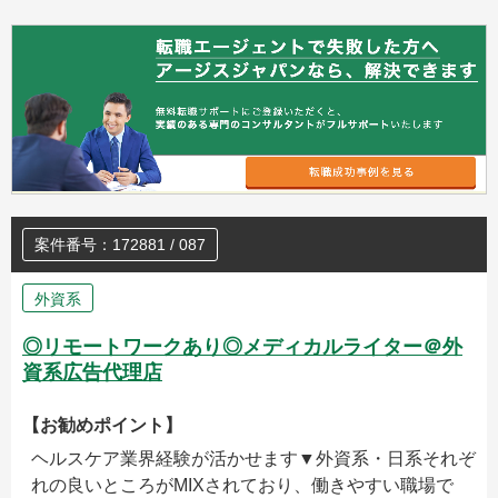
案件番号：172881 / 087
外資系
◎リモートワークあり◎メディカルライター＠外
資系広告代理店
【お勧めポイント】
ヘルスケア業界経験が活かせます▼外資系・日系それぞ
れの良いところがMIXされており、働きやすい職場で