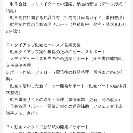
・制作会社・クリエイターとの連絡、納品物管理（データ形式／
納期）
・動画制作に関する知識共有（社内向け簡易ガイド、事例整理）
・動画制作費の予算管理サポート（見積取得、発注・請求まわり
の補助）
２）タイアップ動画セールス／営業支援
・動画タイアップ案件獲得のためのセールスサポート
・メディアセールス担当の企画提案サポート（企画書作成補助、
参考事例整理）
レポート作成・フォロー（配信後の数値整理、所感まとめの補
助）
・動画を活用した新メニュー開発サポート（動画パートの媒体資
料整備）
・動画事例サイトの運用・管理（事例追加、更新、簡易改善）
・予算管理サポート、営業定例会の運営補助（アジェンダ作成、
議事メモ、進行）
３）動画マネタイズ新領域の開拓／サポート