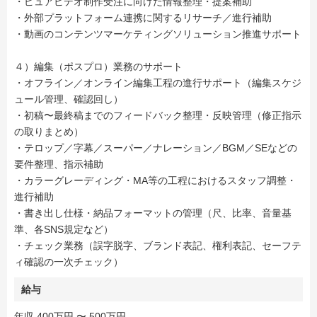
・ピュアビデオ制作受注に向けた情報整理・提案補助
・外部プラットフォーム連携に関するリサーチ／進行補助
・動画のコンテンツマーケティングソリューション推進サポート
４）編集（ポスプロ）業務のサポート
・オフライン／オンライン編集工程の進行サポート（編集スケジ
ュール管理、確認回し）
・初稿〜最終稿までのフィードバック整理・反映管理（修正指示
の取りまとめ）
・テロップ／字幕／スーパー／ナレーション／BGM／SEなどの
要件整理、指示補助
・カラーグレーディング・MA等の工程におけるスタッフ調整・
進行補助
・書き出し仕様・納品フォーマットの管理（尺、比率、音量基
準、各SNS規定など）
・チェック業務（誤字脱字、ブランド表記、権利表記、セーフテ
ィ確認の一次チェック）
給与
年収 400万円 〜 500万円