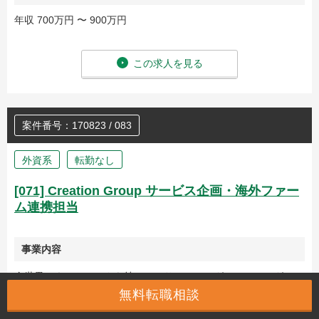
年収 700万円 〜 900万円
この求人を見る
案件番号：170823 / 083
外資系
転勤なし
[071] Creation Group サービス企画・海外ファー
ム連携担当
事業内容
全世界にネットワークを持つコンサルティングファーム。グルー
プ内の主要事業法人のコーポレート機能、管理業務を担っていま
無料転職相談
す。管理業務の更なる集約を通じた業務品質及び生産性の向上、