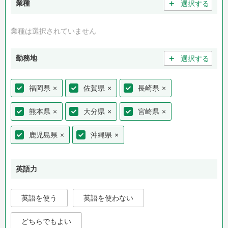
＋
業種
選択する
業種は選択されていません
＋
勤務地
選択する
福岡県
×
佐賀県
×
長崎県
×
熊本県
×
大分県
×
宮崎県
×
鹿児島県
×
沖縄県
×
英語力
英語を使う
英語を使わない
どちらでもよい