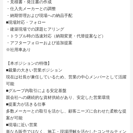
・見積書・発注書の作成
・仕入先メーカーとの調整
・納期管理および現場への納品手配
■現場対応・フォロー
・建築現場での課題ヒアリング
・トラブル時の迅速対応（納期変更・代替提案など）
・アフターフォローおよび追加提案
※社用車あり
【本ポジションの特徴】
■裁量の大きい営業ポジション
現在は社長が兼任しているため、営業の中心メンバーとして活躍
可能
■グループ内取引による安定基盤
親会社への継続的な資材供給があり、安定した営業環境
■提案力が活きる仕事
多数メーカーとの取引を活かし、顧客ニーズに合わせた柔軟な提
案が可能
■現場に近い営業
単なる販売ではなく、施工・現場理解を活かしたコンサルティン