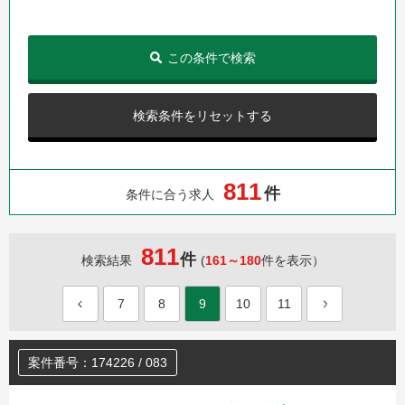
この条件で検索
検索条件をリセットする
8
1
1
件
条件に合う求人
811
件
検索結果
(
161～180
件を表示）
7
8
9
10
11
案件番号：174226 / 083