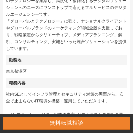
のテクノロジーを集結し、高度化・複雑化するデジタルソリュー
ションへのニーズにワンストップで応えるフルサービスのデジタ
ルエージェンシーです。
「グローバルとテクノロジー」に強く、ナショナルクライアント
やグローバルブランドのマーケティング領域全般を支援してお
り、戦略策定からクリエーティブ、メディアプランニング、解
析、コンサルティング、実施といった統合ソリューションを提供
しています。
勤務地
東京都港区
職務内容
社内SEとしてインフラ管理とセキュリティ対策の両面から、安
全で止まらないIT環境を構築・運用していただきます。
●インフラ・セキュリティ戦略の立案: ゼロトラストモデルの運
用、ハイブリッドクラウド環境の最適化
無料転職相談
●セキュリティガバナンスの構築: 規程の整備、SOCおよび