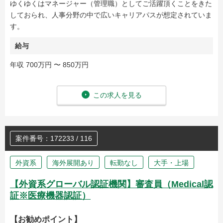
ゆくゆくはマネージャー（管理職）としてご活躍頂くことをきた
しておられ、人事分野の中で広いキャリアパスが想定されていま
す。
給与
年収 700万円 〜 850万円
この求人を見る
案件番号：172233 / 116
外資系
海外展開あり
転勤なし
大手・上場
【外資系グローバル認証機関】審査員（Medical認
証※医療機器認証）
【お勧めポイント】