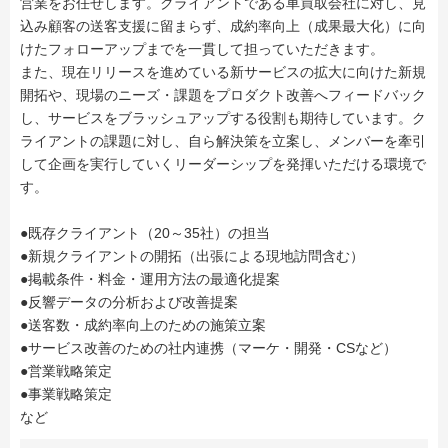
営業をお任せします。クライアントである車買取会社に対し、見
込み顧客の送客支援に留まらず、成約率向上（成果最大化）に向
けたフォローアップまでを一貫して担っていただきます。
また、現在リリースを進めている新サービスの拡大に向けた新規
開拓や、現場のニーズ・課題をプロダクト改善へフィードバック
し、サービスをブラッシュアップする役割も期待しています。ク
ライアントの課題に対し、自ら解決策を立案し、メンバーを牽引
して企画を実行していくリーダーシップを発揮いただける環境で
す。
●既存クライアント（20～35社）の担当
●新規クライアントの開拓（出張による現地訪問含む）
●掲載条件・料金・運用方法の最適化提案
●反響データの分析および改善提案
●送客数・成約率向上のための施策立案
●サービス改善のための社内連携（マーケ・開発・CSなど）
●営業戦略策定
●事業戦略策定
など