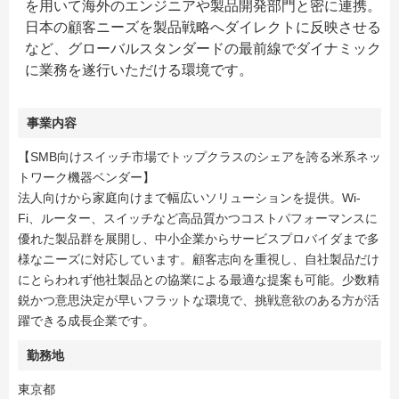
を用いて海外のエンジニアや製品開発部門と密に連携。
日本の顧客ニーズを製品戦略へダイレクトに反映させる
など、グローバルスタンダードの最前線でダイナミック
に業務を遂行いただける環境です。
事業内容
【SMB向けスイッチ市場でトップクラスのシェアを誇る米系ネッ
トワーク機器ベンダー】
法人向けから家庭向けまで幅広いソリューションを提供。Wi-
Fi、ルーター、スイッチなど高品質かつコストパフォーマンスに
優れた製品群を展開し、中小企業からサービスプロバイダまで多
様なニーズに対応しています。顧客志向を重視し、自社製品だけ
にとらわれず他社製品との協業による最適な提案も可能。少数精
鋭かつ意思決定が早いフラットな環境で、挑戦意欲のある方が活
躍できる成長企業です。
勤務地
東京都