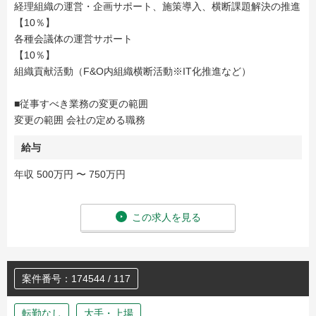
経理組織の運営・企画サポート、施策導入、横断課題解決の推進
【10％】
各種会議体の運営サポート
【10％】
組織貢献活動（F&O内組織横断活動※IT化推進など）
■従事すべき業務の変更の範囲
変更の範囲 会社の定める職務
給与
年収 500万円 〜 750万円
この求人を見る
案件番号：174544 / 117
転勤なし
大手・上場