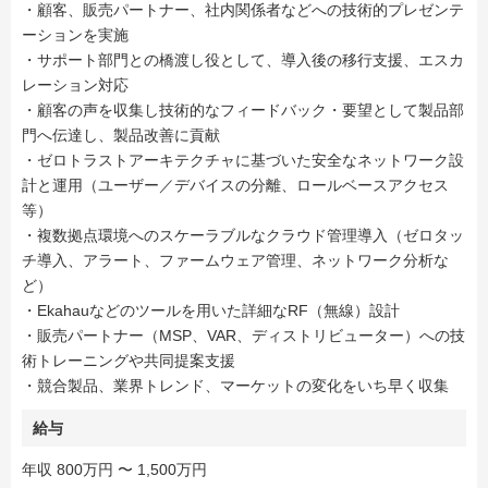
・顧客、販売パートナー、社内関係者などへの技術的プレゼンテ
ーションを実施
・サポート部門との橋渡し役として、導入後の移行支援、エスカ
レーション対応
・顧客の声を収集し技術的なフィードバック・要望として製品部
門へ伝達し、製品改善に貢献
・ゼロトラストアーキテクチャに基づいた安全なネットワーク設
計と運用（ユーザー／デバイスの分離、ロールベースアクセス
等）
・複数拠点環境へのスケーラブルなクラウド管理導入（ゼロタッ
チ導入、アラート、ファームウェア管理、ネットワーク分析な
ど）
・Ekahauなどのツールを用いた詳細なRF（無線）設計
・販売パートナー（MSP、VAR、ディストリビューター）への技
術トレーニングや共同提案支援
・競合製品、業界トレンド、マーケットの変化をいち早く収集
給与
年収 800万円 〜 1,500万円