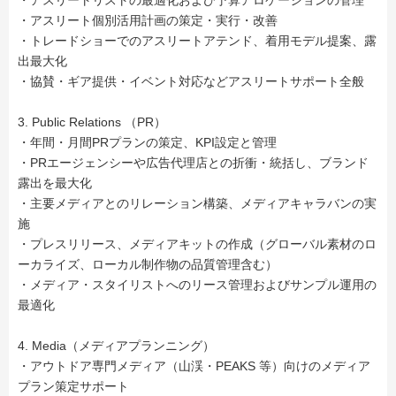
・アスリートリストの最適化および予算アロケーションの管理
・アスリート個別活用計画の策定・実行・改善
・トレードショーでのアスリートアテンド、着用モデル提案、露
出最大化
・協賛・ギア提供・イベント対応などアスリートサポート全般
3. Public Relations （PR）
・年間・月間PRプランの策定、KPI設定と管理
・PRエージェンシーや広告代理店との折衝・統括し、ブランド
露出を最大化
・主要メディアとのリレーション構築、メディアキャラバンの実
施
・プレスリリース、メディアキットの作成（グローバル素材のロ
ーカライズ、ローカル制作物の品質管理含む）
・メディア・スタイリストへのリース管理およびサンプル運用の
最適化
4. Media（メディアプランニング）
・アウトドア専門メディア（山渓・PEAKS 等）向けのメディア
プラン策定サポート