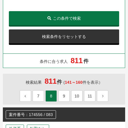
この条件で検索
検索条件をリセットする
8
1
1
件
条件に合う求人
811
件
検索結果
(
141～160
件を表示）
7
8
9
10
11
案件番号：174556 / 083