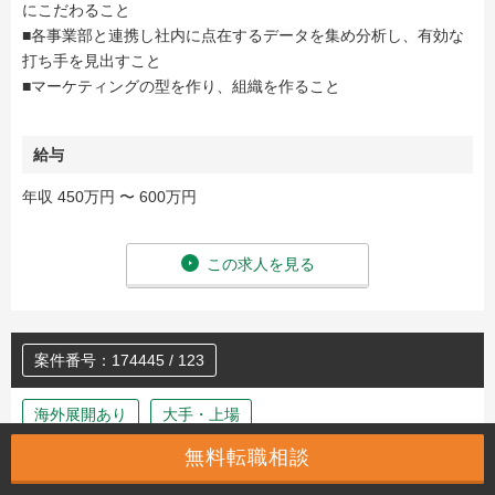
にこだわること
■各事業部と連携し社内に点在するデータを集め分析し、有効な
打ち手を見出すこと
■マーケティングの型を作り、組織を作ること
給与
年収 450万円 〜 600万円
この求人を見る
案件番号：174445 / 123
海外展開あり
大手・上場
無料転職相談
統合マーケティング室主任～課長代理クラス