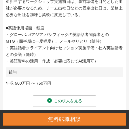
※担当するワークショップ実施前日は、事前準備を目的とした出
社が必要となるため、チーム出社日などの固定出社日は、業務上
必要な出社を加味し柔軟に変更している。
■英語使用場面・頻度
・グローバル/アジア パシフィックの英語話者関係者との
MTG（四半期に一度程度）、メールやりとり（随時）
・英語話者クライアント向けセッション実施準備・社内英語話者
との会議（随時）
・英語資料の活用・作成（必要に応じてAI活用可）
給与
年収 500万円 〜 750万円
この求人を見る
無料転職相談
案件番号：175468 / 014