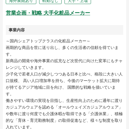
海外展開あり
転勤なし
大手・上場
営業企画・戦略 大手化粧品メーカー
事業内容
～国内シェアトップクラスの化粧品メーカー～
画期的な商品を世に送り出し、多くの生活者の信頼を得ていま
す。
新商品の開発や海外事業の拡充など次世代に向けた変革にもチャ
レンジしていきます。
少子化で若者人口が減少しつつある日本と比べ、格段に大きい人
口規模、 高い人口増加率を持ち、今後のマーケット拡大に期待
が持てるアジア地域に目を向け、 国際的な戦略を描いていま
す。
働きやすい環境の実現を目指し、生産性向上のために通年に渡り
カジュアルウェアを認める「オールウェイズカジュアルウェア」
や数年に渡り何度でも介護休暇が取得できる「介護休業」、積極
的な「育休・育児勤務制度」の取得促進など、様々な制度を取り
入れています。