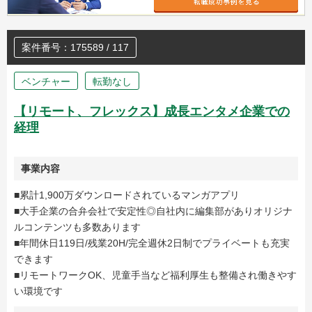
案件番号：175589 / 117
ベンチャー
転勤なし
【リモート、フレックス】成長エンタメ企業での
経理
事業内容
■累計1,900万ダウンロードされているマンガアプリ
■大手企業の合弁会社で安定性◎自社内に編集部がありオリジナ
ルコンテンツも多数あります
■年間休日119日/残業20H/完全週休2日制でプライベートも充実
できます
■リモートワークOK、児童手当など福利厚生も整備され働きやす
い環境です