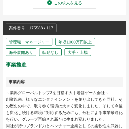
この求人を見る
案件番号：175588 / 117
管理職・マネージャー
年収1000万円以上
海外展開あり
転勤なし
大手・上場
事業推進
事業内容
～業界グローバルトップ3を目指す大手老舗ゲーム会社～
創業以来、様々なエンタテインメントを創り出してきた同社。そ
の歴史の中で、取り巻く環境は大きく変化しました。そして今後
も変化し続ける環境に対応するためにも、分社による事業最適化
を行い、グループ再編され新たに生まれ変わりました。
同社が持つブランド力とベンチャー企業としての柔軟性を武器に