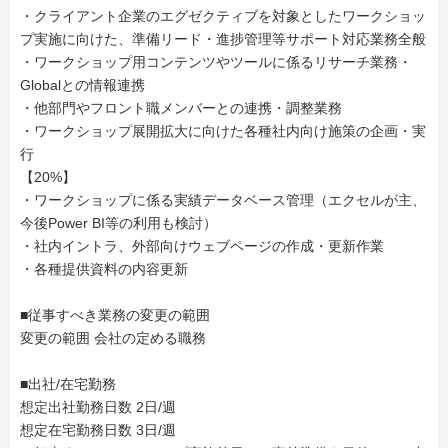
・クライアント企業のエグゼクティブを対象としたワークショッ
プ実施に向けた、準備リード・進捗管理等サポート対応業務全般
・ワークショップ用コンテンツやツールに係るリサーチ業務・
Globalとの情報連携
・他部門やフロント職メンバーとの連携・調整業務
・ワークショップ展開拡大に向けた各種社内向け施策の企画・実
行
【20%】
・ワークショップに係る実績データベース管理（エクセルが主、
今後Power BI等の利用も検討）
・社内イントラ、外部向けウェブページの作成・更新作業
・各種提供資料の内容更新
■従事すべき業務の変更の範囲
変更の範囲 会社の定める職務
■出社/在宅勤務
想定出社勤務日数 2日/週
想定在宅勤務日数 3日/週