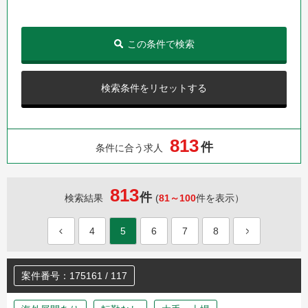
この条件で検索
検索条件をリセットする
8
1
3
件
条件に合う求人
813
件
検索結果
(
81～100
件を表示）
4
5
6
7
8
案件番号：175161 / 117