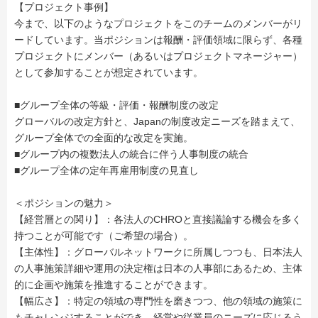
【プロジェクト事例】
今まで、以下のようなプロジェクトをこのチームのメンバーがリ
ードしています。当ポジションは報酬・評価領域に限らず、各種
プロジェクトにメンバー（あるいはプロジェクトマネージャー）
として参加することが想定されています。
■グループ全体の等級・評価・報酬制度の改定
グローバルの改定方針と、Japanの制度改定ニーズを踏まえて、
グループ全体での全面的な改定を実施。
■グループ内の複数法人の統合に伴う人事制度の統合
■グループ全体の定年再雇用制度の見直し
＜ポジションの魅力＞
【経営層との関り】：各法人のCHROと直接議論する機会を多く
持つことが可能です（ご希望の場合）。
【主体性】：グローバルネットワークに所属しつつも、日本法人
の人事施策詳細や運用の決定権は日本の人事部にあるため、主体
的に企画や施策を推進することができます。
【幅広さ】：特定の領域の専門性を磨きつつ、他の領域の施策に
もチャレンジすることができ、経営や従業員のニーズに応じるう