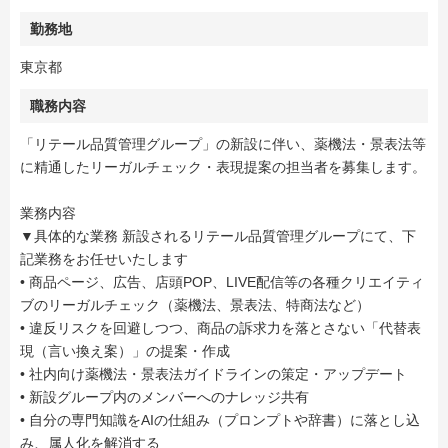
勤務地
東京都
職務内容
「リテール品質管理グループ」の新設に伴い、薬機法・景表法等
に精通したリーガルチェック・表現提案の担当者を募集します。
業務内容
▼具体的な業務 新設されるリテール品質管理グループにて、下
記業務をお任せいたします
• 商品ページ、広告、店頭POP、LIVE配信等の各種クリエイティ
ブのリーガルチェック（薬機法、景表法、特商法など）
• 違反リスクを回避しつつ、商品の訴求力を落とさない「代替表
現（言い換え案）」の提案・作成
• 社内向け薬機法・景表法ガイドラインの策定・アップデート
• 新設グループ内のメンバーへのナレッジ共有
• 自分の専門知識をAIの仕組み（プロンプトや辞書）に落とし込
み、属人化を解消する