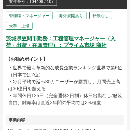
案件番号：104408 / 107
管理職・マネージャー
海外展開あり
転勤なし
大手・上場
茨城県笠間市勤務：工程管理マネージャー（入
荷・出荷・在庫管理）：プライム市場 商社
【お勧めポイント】
・世界で最も革新的な成長企業ランキング世界で第6位
（日本では2位）
・毎月平均で延べ30万ユーザーが購買し、月間売上高
は30億円を超える
・年間休日125日（完全週休2日制）休日出勤なし/服装
自由、離職率は直近3年間の平均では3%程度
事業内容