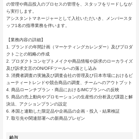
の管理や商品投入のプロセスの管理を、スタッフをリードしなが
ら実行します。
アシスタントマネージャーとして入社いただいき、メンバースタ
ッフ1名の指導業務を伴います。
【業務内容の詳細】
1. ブランドの年間計画（マーケティングカレンダー）及びプロダ
クトごとの戦略の作成
2. プロダクトコンセプトメイクや商品情報や訴求のローカライズ
及び訴求文言のON/OFFツールへの落とし込み
3. 消費者調査の実施及び調査会社の管理及び日本市場におけるビ
ューティートレンドや競合商品の調査、チームへのアウトプット
4. 商品ローンチプラン・商品におけるIMCプランへの反映
5. 商品の売上動向やプロモーションの生産性の分析及び課題と解
決法、アクションプランの設定
6. 本国と連動した限定品や企画品の企画・投入・結果検証
7. 取引先や関連部署への新商品プレゼン
給与