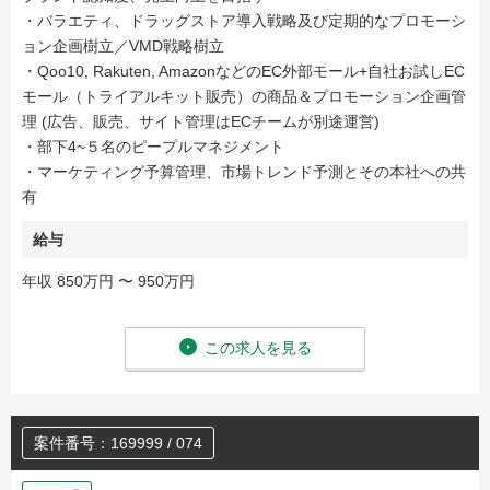
・バラエティ、ドラッグストア導入戦略及び定期的なプロモーシ
ョン企画樹立／VMD戦略樹立
・Qoo10, Rakuten, AmazonなどのEC外部モール+自社お試しEC
モール（トライアルキット販売）の商品＆プロモーション企画管
理 (広告、販売、サイト管理はECチームが別途運営)
・部下4~５名のピープルマネジメント
・マーケティング予算管理、市場トレンド予測とその本社への共
有
給与
年収 850万円 〜 950万円
この求人を見る
案件番号：169999 / 074