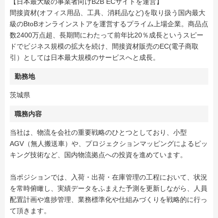
【日本最大級の事業者向けB2B ECサイトを運営】
間接資材(オフィス用品、工具、消耗品など)を取り扱う国内最大
級のBtoBオンラインストアを運営するプライム上場企業。商品点
数2400万点超、長期間にわたって前年比20％成長というスピー
ドでビジネス規模の拡大を続け、間接資材販売のEC(電子商取
引）としては日本最大規模のサービスへと成長。
勤務地
茨城県
職務内容
当社は、物流を会社の重要戦略のひとつとしており、小型
AGV（無人搬送車）や、プロジェクションマッピングによるピッ
キング技術など、国内物流拠点への投資を進めています。
当ポジションでは、入荷・出荷・在庫管理の工程において、状況
を常時俯瞰し、実績データをふまえた予測を更新しながら、人員
配置計画や進捗管理、業務標準化や仕組みづくりを戦略的に行っ
て頂きます。