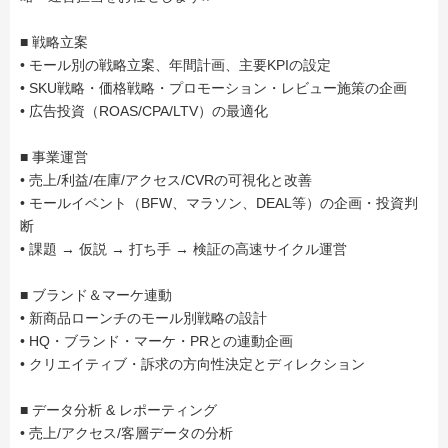
■ 戦略立案
• モール別の戦略立案、年間計画、主要KPIの設定
• SKU戦略・価格戦略・プロモーション・レビュー施策の企画
• 広告投資（ROAS/CPA/LTV）の最適化
■ 事業運営
• 売上/利益/在庫/アクセス/CVRの可視化と改善
• モールイベント（BFW、マラソン、DEAL等）の企画・投資判
断
• 課題 → 仮説 → 打ち手 → 検証の高速サイクル運営
■ ブランド＆マーケ連動
• 新商品ローンチのモール別戦略の設計
• HQ・ブランド・マーケ・PRとの連動企画
• クリエイティブ・訴求の方向性決定とディレクション
■ データ分析 & レポーティング
• 売上/アクセス/客層データの分析