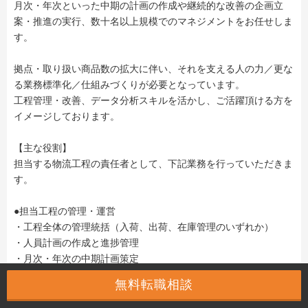
月次・年次といった中期の計画の作成や継続的な改善の企画立
案・推進の実行、数十名以上規模でのマネジメントをお任せしま
す。
拠点・取り扱い商品数の拡大に伴い、それを支える人の力／更な
る業務標準化／仕組みづくりが必要となっています。
工程管理・改善、データ分析スキルを活かし、ご活躍頂ける方を
イメージしております。
【主な役割】
担当する物流工程の責任者として、下記業務を行っていただきま
す。
●担当工程の管理・運営
・工程全体の管理統括（入荷、出荷、在庫管理のいずれか）
・人員計画の作成と進捗管理
・月次・年次の中期計画策定
無料転職相談
●人材育成
・メンバーやスタッフの育成・教育