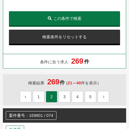
この条件で検索
検索条件をリセットする
2
6
9
件
条件に合う求人
269
件
検索結果
(
21～40
件を表示）
1
2
3
4
5
案件番号：169801 / 074