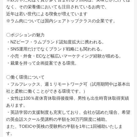
なく、その栄養価においても注目されているお肉で、
近年は若い世代による喫食が増えています
※ラム肉については国内シェアトップクラスの企業です。
〇ポジションの魅力
・NZビーフ・ラムブランド認知度拡大に携われる。
・SNS運用だけでなくブランド戦略にも関われる。
・小売・外食・ECなど幅広いマーケティング経験が積める。
・裁量を持って企画提案できる環境。
〇働く環境について
・フルフレックス、週１リモートワーク可（試用期間中は基本出
社と柔軟に働くことができる環境です。）
・女性は100％産休育休取得後復帰、男性も出生時育休取得実績
あります。
・英語学習の支援制度も充実しており、会社が認めた場合、希望
の英会話スクール受講料の半額を30万円限度に補助。
また、TOEICや英検の受験料の半額を1年に1回補助いたしま
す。