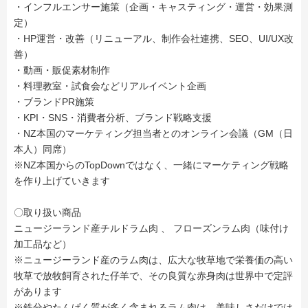
・インフルエンサー施策（企画・キャスティング・運営・効果測
定）
・HP運営・改善（リニューアル、制作会社連携、SEO、UI/UX改
善）
・動画・販促素材制作
・料理教室・試食会などリアルイベント企画
・ブランドPR施策
・KPI・SNS・消費者分析、ブランド戦略支援
・NZ本国のマーケティング担当者とのオンライン会議（GM（日
本人）同席）
※NZ本国からのTopDownではなく、一緒にマーケティング戦略
を作り上げていきます
〇取り扱い商品
ニュージーランド産チルドラム肉 、 フローズンラム肉（味付け
加工品など）
※ニュージーランド産のラム肉は、広大な牧草地で栄養価の高い
牧草で放牧飼育された仔羊で、その良質な赤身肉は世界中で定評
があります
※鉄分やたんぱく質が多く含まれるラム肉は、美味しさだけでは