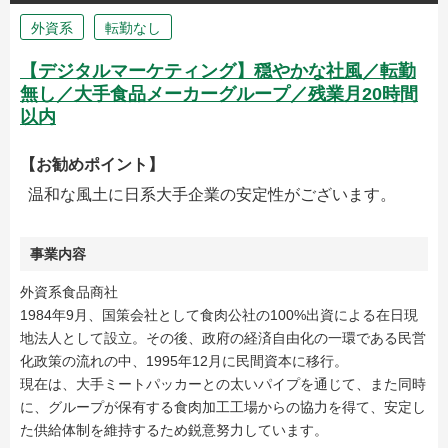
外資系
転勤なし
【デジタルマーケティング】穏やかな社風／転勤
無し／大手食品メーカーグループ／残業月20時間
以内
【お勧めポイント】
温和な風土に日系大手企業の安定性がございます。
事業内容
外資系食品商社
1984年9月、国策会社として食肉公社の100%出資による在日現
地法人として設立。その後、政府の経済自由化の一環である民営
化政策の流れの中、1995年12月に民間資本に移行。
現在は、大手ミートパッカーとの太いパイプを通じて、また同時
に、グループが保有する食肉加工工場からの協力を得て、安定し
た供給体制を維持するため鋭意努力しています。