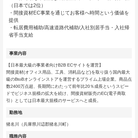
（日本では2位）
・間接資材EC事業を通じてお客様へ時間という価値を
提供
・転居費用補助/高速道路代補助/入社別居手当・入社帰
省手当支給
事業内容
【日本最大級の事業者向けB2B ECサイトを運営】
間接資材(オフィス用品、工具、消耗品など)を取り扱う国内最大
級のBtoBオンラインストアを運営するプライム上場企業。商品点
数2400万点超、長期間にわたって前年比20％成長というスピー
ドでビジネス規模の拡大を続け、間接資材販売のEC(電子商取
引）としては日本最大規模のサービスへと成長。
勤務地
猪名川（兵庫県川辺郡猪名川町）
職務内容