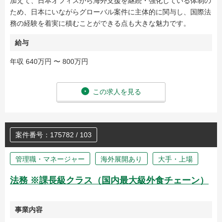
加えて、日本オフィスから海外支援を継続・強化している体制の
ため、日本にいながらグローバル案件に主体的に関与し、国際法
務の経験を着実に積むことができる点も大きな魅力です。
給与
年収 640万円 〜 800万円
この求人を見る
案件番号：175782 / 103
管理職・マネージャー
海外展開あり
大手・上場
法務 ※課長級クラス（国内最大級外食チェーン）
事業内容