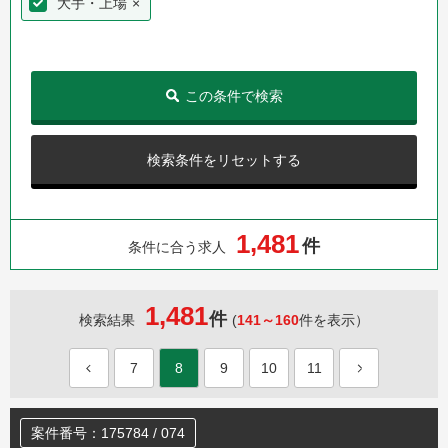
大手・上場
×
この条件で検索
検索条件をリセットする
,
1
4
8
1
件
条件に合う求人
1,481
件
検索結果
(
141～160
件を表示）
7
8
9
10
11
案件番号：175784 / 074