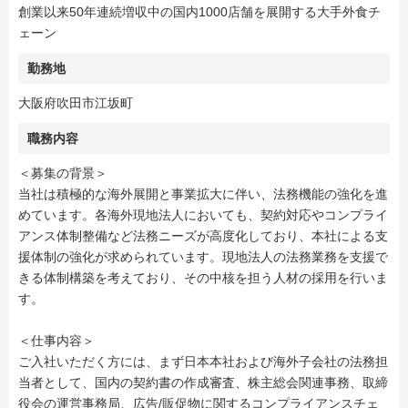
創業以来50年連続増収中の国内1000店舗を展開する大手外食チ
ェーン
勤務地
大阪府吹田市江坂町
職務内容
＜募集の背景＞
当社は積極的な海外展開と事業拡大に伴い、法務機能の強化を進
めています。各海外現地法人においても、契約対応やコンプライ
アンス体制整備など法務ニーズが高度化しており、本社による支
援体制の強化が求められています。現地法人の法務業務を支援で
きる体制構築を考えており、その中核を担う人材の採用を行いま
す。
＜仕事内容＞
ご入社いただく方には、まず日本本社および海外子会社の法務担
当者として、国内の契約書の作成審査、株主総会関連事務、取締
役会の運営事務局、広告/販促物に関するコンプライアンスチェ