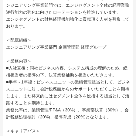
ンジニアリング事業部門では、エンジセグメント全体の経理業務
遂行能力の強化に向けたローテーションを推進しています。
エンジセグメントの財務経理機能強化に貢献頂く人材を募集して
おります。
＜配属組織＞
エンジニアリング事業部門 企画管理部 経理グループ
＜業務内容＞
■入社直後：同社ビジネス内容、システム構成の理解のため、総
括担当者の指導の下、決算業務補助を担当いただきます。
■半年～1年後：ビジネスユニットの業績管理担当として、ビジネ
スユニットに対し会計税務面からのサポートいただくことを期待
します。また将来的にはセグメント全体を総括する担当として活
躍することを期待します。
業務比率は、業績管理/FP&A（30%）、事業部決算（30%）、会
計税務処理検討（20%)、指導育成（20%)となります。
＜キャリアパス＞