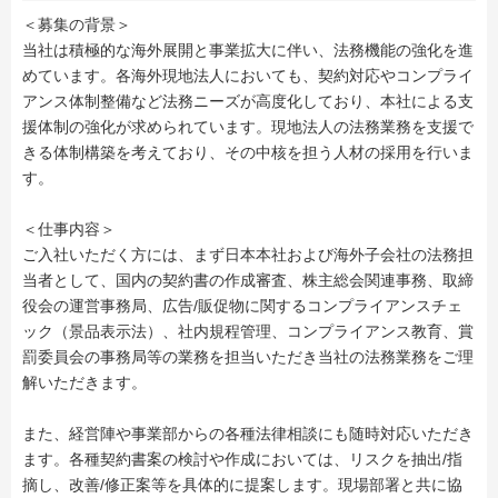
＜募集の背景＞
当社は積極的な海外展開と事業拡大に伴い、法務機能の強化を進
めています。各海外現地法人においても、契約対応やコンプライ
アンス体制整備など法務ニーズが高度化しており、本社による支
援体制の強化が求められています。現地法人の法務業務を支援で
きる体制構築を考えており、その中核を担う人材の採用を行いま
す。
＜仕事内容＞
ご入社いただく方には、まず日本本社および海外子会社の法務担
当者として、国内の契約書の作成審査、株主総会関連事務、取締
役会の運営事務局、広告/販促物に関するコンプライアンスチェ
ック（景品表示法）、社内規程管理、コンプライアンス教育、賞
罰委員会の事務局等の業務を担当いただき当社の法務業務をご理
解いただきます。
また、経営陣や事業部からの各種法律相談にも随時対応いただき
ます。各種契約書案の検討や作成においては、リスクを抽出/指
摘し、改善/修正案等を具体的に提案します。現場部署と共に協