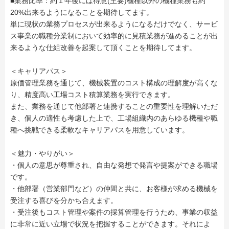
■業務比率：約１年後には得意(主要)機種以外の機種業務も約
20%出来るようになることを期待してます。
単に現状の業務プロセスが出来るようになるだけでなく、サービ
ス事業の職種分業制において効率的に見積業務が進めることが出
来るような仕組改善を起案して頂くことを期待してます。
＜キャリアパス＞
原価管理業務を通じて、機械装置のコスト構成の理解度が高くな
り、精度高い工場コスト積算業務を実行できます。
また、業務を通じて他部署と連携することの重要性を理解いただ
き、個人の適性も考慮した上で、工場組織内のあらゆる機種や職
種へ挑戦できる柔軟なキャリアパスを用意しています。
＜魅力・やりがい＞
・個人の意思が尊重され、自由な発想で発言や提案ができる職場
です。
・他部署（営業部門など）の仲間と共に、お客様が求める機械を
受注する喜びを分かち合えます。
・受注後もコスト管理や案件の採算管理を行うため、事業の収益
に非常に近い立場で状況を把握することができます。それによ