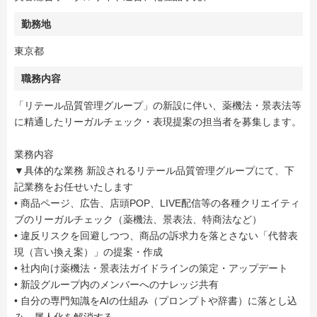
勤務地
東京都
職務内容
「リテール品質管理グループ」の新設に伴い、薬機法・景表法等
に精通したリーガルチェック・表現提案の担当者を募集します。
業務内容
▼具体的な業務 新設されるリテール品質管理グループにて、下
記業務をお任せいたします
• 商品ページ、広告、店頭POP、LIVE配信等の各種クリエイティ
ブのリーガルチェック（薬機法、景表法、特商法など）
• 違反リスクを回避しつつ、商品の訴求力を落とさない「代替表
現（言い換え案）」の提案・作成
• 社内向け薬機法・景表法ガイドラインの策定・アップデート
• 新設グループ内のメンバーへのナレッジ共有
• 自分の専門知識をAIの仕組み（プロンプトや辞書）に落とし込