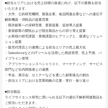
■担当エリアにおける売上目標の達成に向け、以下の業務を担当
いただきます。
・大学、公的研究機関、製薬企業、食品関連企業などへの遺伝子
解析機器・消耗品の提案営業
・既存顧客への深耕営業、更新提案、追加導入提案
・新規顧客の開拓および競合製品からの切り替え提案
・お客様の研究課題・業務課題のヒアリングと、最適なソリュー
ション提案
・販売代理店との連携による担当エリアの売上最大化
・SalesforceなどのITツールを活用した商談管理、売上予測、パ
イプライン管理
・アプリケーションスペシャリスト、マーケティング、サービス
部門など社内関係者との連携
・学会、展示会、セミナーなどを通じた顧客接点の創出
・担当エリアにおける営業戦略の立案・実行・振り返り
■担当製品
ライフサイエンス研究に用いられる以下の遺伝子解析関連製品を
ご担当いただきます。