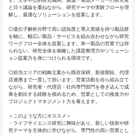
す。大学や公的研究機関、製薬・食品メーカーの研究者
と日々議論を重ねながら、研究テーマや実験フローを理
解し、最適なソリューションを提案します。
◎遺伝子解析分野で高い認知度と導入実績を持つ製品群
を軸に、幅広い製品・サービスを組み合わせながら研究
ワークフロー全体を提案します。単一製品の営業では得
られない、研究全体を俯瞰した課題整理力やソリューシ
ョン提案力を身につけられる環境です。
◎担当エリアの戦略立案から既存深耕、新規開拓、代理
店連携まで一貫して担います。営業活動を自ら組み立て
ながら、研究者・代理店・社内専門部門を巻き込んで成
果を創出する経験を積めるため、営業としての推進力や
プロジェクトマネジメント力を養えます。
＜このような方にオススメ＞
・ライフサイエンス研究に興味があり、新しい技術や研
究テーマを主体的に学びながら、専門性の高い営業とし