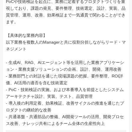
PoCや技術検証を起点に、業務に定着するプロダクトづくりを重
視しており、課題の発見、要件整理、技術選定、設計、実装、品
質管理、運用、改善、効果検証まで一気通貫で関わることができ
ます。
【具体的な業務内容】
以下業務を複数人のManagerと共に役割分担しながらリード・マ
ネジメント
- 生成AI、RAG、AIエージェント等を活用した業務アプリケーシ
ョン・業務支援ソリューションの企画、設計、開発、運用改善
- 業務部門との対話を通じた現場課題の把握、要件整理、ROI評
価、AI活用の適否を含む技術選定
- PoC・技術検証の実施、および本番導入を前提としたシステム
アーキテクチャ設計、実装、テスト、品質管理
- 導入後の利用定着、効果検証、改善サイクルの推進を通じたプ
ロダクトの継続的な改善
- 共通基盤・共通部品の整備、AI開発ツールの活用、開発プロセ
ス改善、ナレッジ共有によるチーム全体の生産性向上