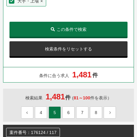
大手・上場
×
この条件で検索
検索条件をリセットする
,
1
4
8
1
件
条件に合う求人
1,481
件
検索結果
(
81～100
件を表示）
4
5
6
7
8
案件番号：176124 / 117