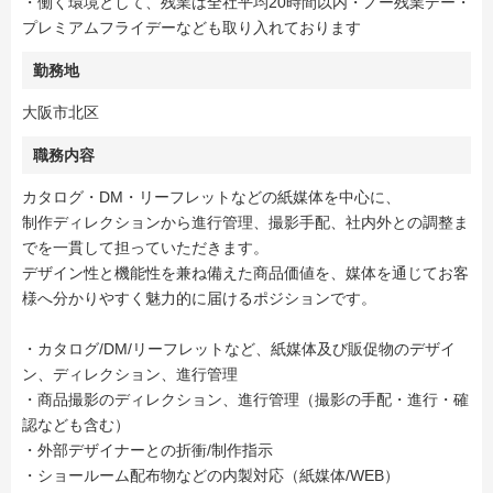
・働く環境として、残業は全社平均20時間以内・ノー残業デー・
プレミアムフライデーなども取り入れております
勤務地
大阪市北区
職務内容
カタログ・DM・リーフレットなどの紙媒体を中心に、
制作ディレクションから進行管理、撮影手配、社内外との調整ま
でを一貫して担っていただきます。
デザイン性と機能性を兼ね備えた商品価値を、媒体を通じてお客
様へ分かりやすく魅力的に届けるポジションです。
・カタログ/DM/リーフレットなど、紙媒体及び販促物のデザイ
ン、ディレクション、進行管理
・商品撮影のディレクション、進行管理（撮影の⼿配・進⾏・確
認なども含む）
・外部デザイナーとの折衝/制作指⽰
・ショールーム配布物などの内製対応（紙媒体/WEB）