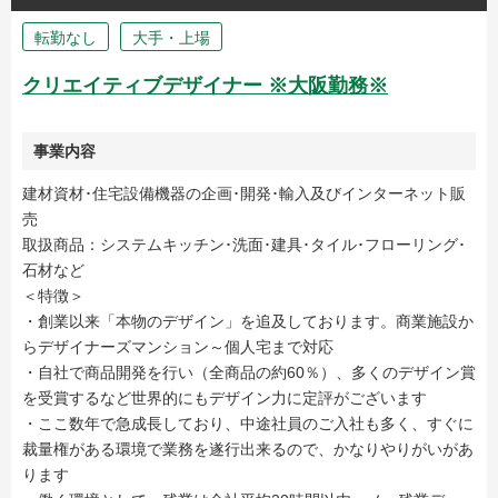
転勤なし
大手・上場
クリエイティブデザイナー ※大阪勤務※
事業内容
建材資材･住宅設備機器の企画･開発･輸入及びインターネット販
売
取扱商品：システムキッチン･洗面･建具･タイル･フローリング･
石材など
＜特徴＞
・創業以来「本物のデザイン」を追及しております。商業施設か
らデザイナーズマンション～個人宅まで対応
・自社で商品開発を行い（全商品の約60％）、多くのデザイン賞
を受賞するなど世界的にもデザイン力に定評がございます
・ここ数年で急成長しており、中途社員のご入社も多く、すぐに
裁量権がある環境で業務を遂行出来るので、かなりやりがいがあ
ります