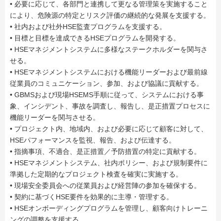
• 必要に応じて、各部門と連携して更なる管理策を実施すること
により、危険源の特定とリスク評価の継続的な発展を支援する。
• 社内および社外HSE監査プログラムを支援する。
• 目標と目標を達成できるHSEプログラムを開発する。
• HSEマネジメントシステムに多様なステークホルダーを関与さ
せる。
• HSEマネジメントシステムにおける機能リーダーおよび最前線
従業員のコミュニケーション、参加、および協議に貢献する。
• GBMSおよび現場HSEMS手順に従って、システムにおける事
象、インシデント、事故を調査し、報告し、是正措置プロセスに
機能リーダーを関与させる。
• プロジェクト内、地域内、および必要に応じて顧客に対して、
HSEパフォーマンスを監視、報告、および伝達する。
• 指摘事項、不適合、是正措置／予防措置の特定に貢献する。
• HSEマネジメントシステム、社内ポリシー、および規制要件に
準拠した定期的なプロジェクト検査を確実に実施する。
• 現場安全委員会への従業員および経営陣の参加を確保する。
• 契約に基づくHSE要件を効果的に主導・管理する。
• HSEオンボーディングプログラムを管理し、顧客向けトレーニ
ングの調整を支援する。