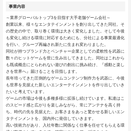
事業内容
～業界グローバルトップ3を目指す大手老舗ゲーム会社～
創業以来、様々なエンタテインメントを創り出してきた同社。そ
の歴史の中で、取り巻く環境は大きく変化しました。そして今後
も変化し続ける環境に対応するためにも、分社による事業最適化
を行い、グループ再編され新たに生まれ変わりました。
同社が持つブランド力とベンチャー企業としての柔軟性を武器に
数々のヒットゲームを世に生み出してきました。同社はこれから
も既成概念にとらわれない遊びの創出に挑み続け、『感動と楽し
さを世界へ』届けることを目指します。
長年培ってきた圧倒的なゲームコンテンツ制作力を武器に、今後
も世界を見据えた新しいエンターテインメントを作り出していき
たいと考えています。
ゲームの市場は今後も多種多様に拡張し続けています。私達はこ
のスピード感と広がりを楽しみながら、常にアンテナを高く持
ち、時代の先を見据えた、お客さまをあっと驚かせる新しいエン
タテインメントを、国内外に発信していきます。
高い技術力があり、入社年数に関係なく仕事を任せてもらえる環