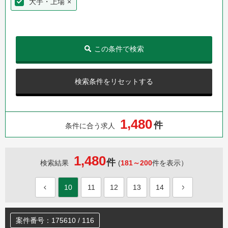
大手・上場
×
この条件で検索
検索条件をリセットする
,
1
4
8
0
件
条件に合う求人
1,480
件
検索結果
(
181～200
件を表示）
10
11
12
13
14
案件番号：175610 / 116